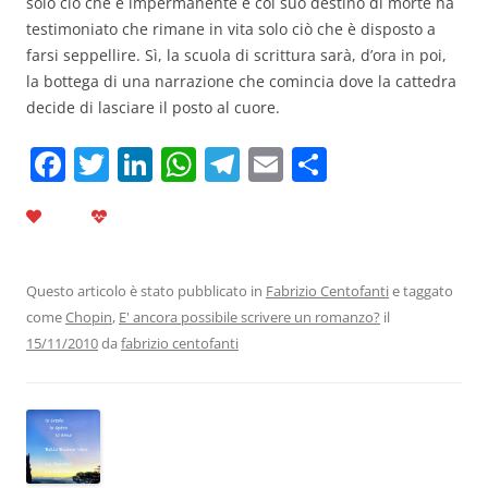
solo ciò che è impermanente e col suo destino di morte ha
testimoniato che rimane in vita solo ciò che è disposto a
farsi seppellire. Sì, la scuola di scrittura sarà, d’ora in poi,
la bottega di una narrazione che comincia dove la cattedra
decide di lasciare il posto al cuore.
F
T
Li
W
T
E
C
a
w
n
h
el
m
o
c
itt
k
at
e
ai
n
e
er
e
s
gr
l
di
b
dI
A
a
vi
Questo articolo è stato pubblicato in
Fabrizio Centofanti
e taggato
come
Chopin
,
E' ancora possibile scrivere un romanzo?
il
o
n
p
m
di
15/11/2010
da
fabrizio centofanti
o
p
k