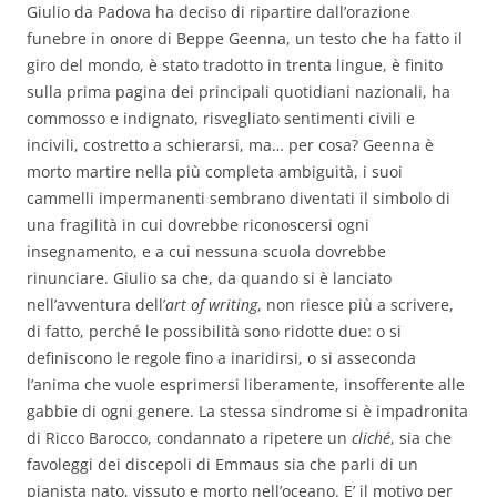
Giulio da Padova ha deciso di ripartire dall’orazione
funebre in onore di Beppe Geenna, un testo che ha fatto il
giro del mondo, è stato tradotto in trenta lingue, è finito
sulla prima pagina dei principali quotidiani nazionali, ha
commosso e indignato, risvegliato sentimenti civili e
incivili, costretto a schierarsi, ma… per cosa? Geenna è
morto martire nella più completa ambiguità, i suoi
cammelli impermanenti sembrano diventati il simbolo di
una fragilità in cui dovrebbe riconoscersi ogni
insegnamento, e a cui nessuna scuola dovrebbe
rinunciare.
Giulio sa che, da quando si è lanciato
nell’avventura dell’
art of writing
, non riesce più a scrivere,
di fatto, perché le possibilità sono ridotte due: o si
definiscono le regole fino a inaridirsi, o si asseconda
l’anima che vuole esprimersi liberamente, insofferente alle
gabbie di ogni genere. La stessa sindrome si è impadronita
di Ricco Barocco, condannato a ripetere un
cliché
, sia che
favoleggi dei discepoli di Emmaus sia che parli di un
pianista nato, vissuto e morto nell’oceano. E’ il motivo per