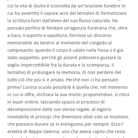
cui la vita di Giulio è sconvolta da un”orazione funebre in
cui ha avvertito il sapore acre dei tentativi di formalizzare
la scrittura fuori dall’alveo del suo flusso naturale. Ha
pensato perfino di fondare un’agenzia funeraria che, oltre
a bara, trasporto e sepoltura, fornisse un discorso
memorabile da tenersi al momento del congedo al
camposanto, quando il corpo è calato nella fossa o è già
stato seppellito, perché gli astanti potessero gustare la
soglia impercettibile fra la durata e la scomparsa, il
tentativo di prolungare la memoria, di non perdere del
tutto ciò che più si è amato. Perché non ci ha pensato
prima? L’unica scuola possibile è quella che, nel momento
in cui si offre, dichiara la sua morte: proponendosi, si ritira
in buon ordine, lasciando spazio al processo di
decomposizione delle sue stesse regole, al logorio
inevitabile di principi che diventano vitali solo se muoiono,
che possono durare se si estinguono per sempre. Ecco l’
eredità di Beppe Geenna: uno che aveva capito che resta