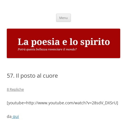
Vai
al
La poesia e lo spirito
contenuto
Potrà questa bellezza rovesciare il mondo?
Menu
57. Il posto al cuore
8 Repliche
[youtube=http://www.youtube.com/watch?v=28sdV_DXSrU]
da
qui