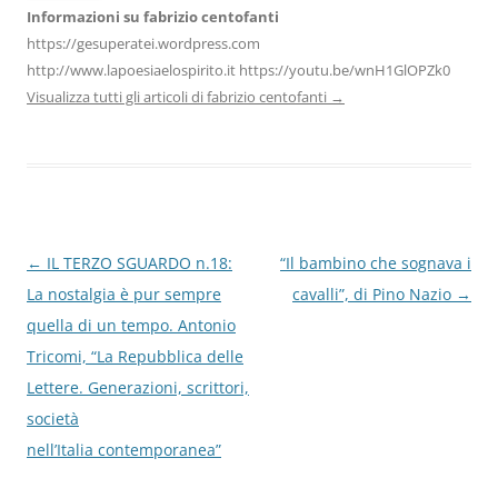
Informazioni su fabrizio centofanti
https://gesuperatei.wordpress.com
http://www.lapoesiaelospirito.it https://youtu.be/wnH1GlOPZk0
Visualizza tutti gli articoli di fabrizio centofanti
→
Navigazione
←
IL TERZO SGUARDO n.18:
“Il bambino che sognava i
articolo
La nostalgia è pur sempre
cavalli”, di Pino Nazio
→
quella di un tempo. Antonio
Tricomi, “La Repubblica delle
Lettere. Generazioni, scrittori,
società
nell’Italia contemporanea”