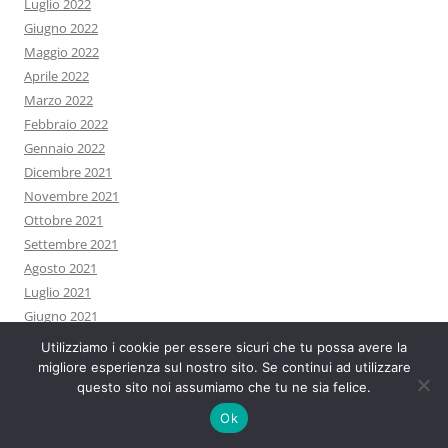
Luglio 2022
Giugno 2022
Maggio 2022
Aprile 2022
Marzo 2022
Febbraio 2022
Gennaio 2022
Dicembre 2021
Novembre 2021
Ottobre 2021
Settembre 2021
Agosto 2021
Luglio 2021
Giugno 2021
Maggio 2021
Utilizziamo i cookie per essere sicuri che tu possa avere la
Aprile 2021
migliore esperienza sul nostro sito. Se continui ad utilizzare
questo sito noi assumiamo che tu ne sia felice.
Marzo 2021
Febbraio 2021
Ok
Gennaio 2021