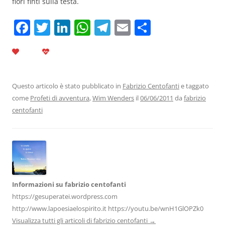
fiori finti sulla testa.
F
T
Li
W
T
E
C
a
w
n
h
el
m
o
c
itt
k
at
e
ai
n
e
er
e
s
gr
l
di
b
dI
A
a
vi
Questo articolo è stato pubblicato in
Fabrizio Centofanti
e taggato
come
Profeti di avventura
,
Wim Wenders
il
06/06/2011
da
fabrizio
o
n
p
m
di
centofanti
o
p
k
Informazioni su fabrizio centofanti
https://gesuperatei.wordpress.com
http://www.lapoesiaelospirito.it https://youtu.be/wnH1GlOPZk0
Visualizza tutti gli articoli di fabrizio centofanti
→