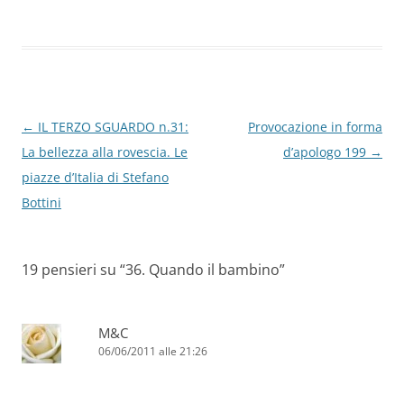
Navigazione
←
IL TERZO SGUARDO n.31:
Provocazione in forma
articolo
La bellezza alla rovescia. Le
d’apologo 199
→
piazze d’Italia di Stefano
Bottini
19 pensieri su “
36. Quando il bambino
”
M&C
06/06/2011 alle 21:26