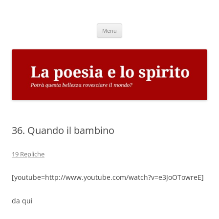
Vai
al
La poesia e lo spirito
contenuto
Potrà questa bellezza rovesciare il mondo?
Menu
36. Quando il bambino
19 Repliche
[youtube=http://www.youtube.com/watch?v=e3JoOTowreE]
da qui