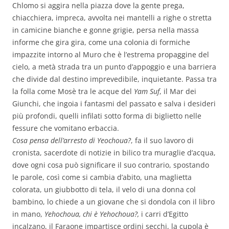
Chlomo si aggira nella piazza dove la gente prega,
chiacchiera, impreca, avvolta nei mantelli a righe o stretta
in camicine bianche e gonne grigie, persa nella massa
informe che gira gira, come una colonia di formiche
impazzite intorno al Muro che è l’estrema propaggine del
cielo, a metà strada tra un punto d’appoggio e una barriera
che divide dal destino imprevedibile, inquietante. Passa tra
la folla come Mosè tra le acque del
Yam Suf
, il Mar dei
Giunchi, che ingoia i fantasmi del passato e salva i desideri
più profondi, quelli infilati sotto forma di biglietto nelle
fessure che vomitano erbaccia.
Cosa pensa dell’arresto di Yeochoua?
, fa il suo lavoro di
cronista, sacerdote di notizie in bilico tra muraglie d’acqua,
dove ogni cosa può significare il suo contrario, spostando
le parole, così come si cambia d’abito, una maglietta
colorata, un giubbotto di tela, il velo di una donna col
bambino, lo chiede a un giovane che si dondola con il libro
in mano,
Yehochoua, chi è Yehochoua?,
i carri d’Egitto
incalzano, il Faraone impartisce ordini secchi, la cupola è