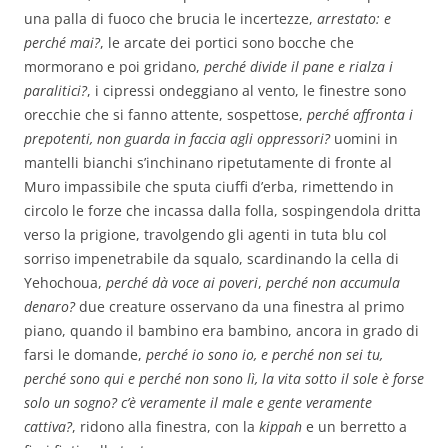
una palla di fuoco che brucia le incertezze,
arrestato: e
perché mai?
, le arcate dei portici sono bocche che
mormorano e poi gridano,
perché divide il pane e rialza i
paralitici?
, i cipressi ondeggiano al vento, le finestre sono
orecchie che si fanno attente, sospettose,
perché affronta i
prepotenti, non guarda in faccia agli oppressori?
uomini in
mantelli bianchi s’inchinano ripetutamente di fronte al
Muro impassibile che sputa ciuffi d’erba, rimettendo in
circolo le forze che incassa dalla folla, sospingendola dritta
verso la prigione, travolgendo gli agenti in tuta blu col
sorriso impenetrabile da squalo, scardinando la cella di
Yehochoua,
perché dà voce ai poveri
,
perché non accumula
denaro?
due creature osservano da una finestra al primo
piano, quando il bambino era bambino, ancora in grado di
farsi le domande,
perché io sono io, e perché non sei tu,
perché sono qui e perché non sono lì, la vita sotto il sole è forse
solo un sogno? c’è veramente il male e gente veramente
cattiva?
, ridono alla finestra, con la
kippah
e un berretto a