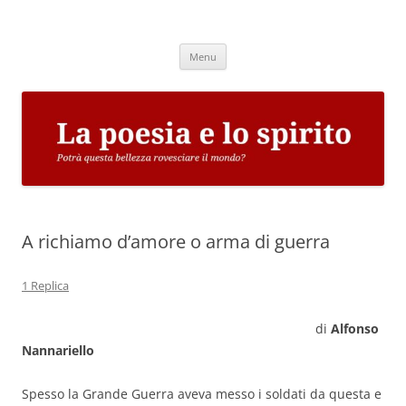
Vai
al
La poesia e lo spirito
contenuto
Potrà questa bellezza rovesciare il mondo?
Menu
A richiamo d’amore o arma di guerra
1 Replica
di
Alfonso
Nannariello
Spesso la Grande Guerra aveva messo i soldati da questa e