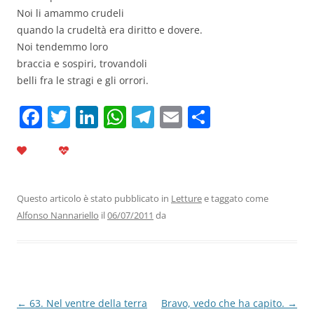
Noi li amammo crudeli
quando la crudeltà era diritto e dovere.
Noi tendemmo loro
braccia e sospiri, trovandoli
belli fra le stragi e gli orrori.
F
T
Li
W
T
E
C
a
w
n
h
el
m
o
c
itt
k
at
e
ai
n
e
er
e
s
gr
l
di
b
dI
A
a
vi
Questo articolo è stato pubblicato in
Letture
e taggato come
Alfonso Nannariello
il
06/07/2011
da
o
n
p
m
di
o
p
k
Navigazione
←
63. Nel ventre della terra
Bravo, vedo che ha capito.
→