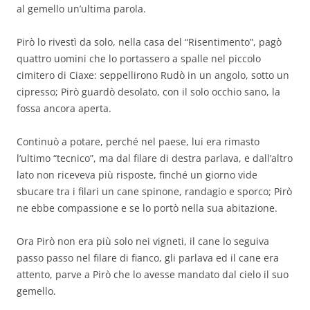
al gemello un’ultima parola.
Pirò lo rivestì da solo, nella casa del “Risentimento”, pagò
quattro uomini che lo portassero a spalle nel piccolo
cimitero di Ciaxe: seppellirono Rudò in un angolo, sotto un
cipresso; Pirò guardò desolato, con il solo occhio sano, la
fossa ancora aperta.
Continuò a potare, perché nel paese, lui era rimasto
l’ultimo “tecnico”, ma dal filare di destra parlava, e dall’altro
lato non riceveva più risposte, finché un giorno vide
sbucare tra i filari un cane spinone, randagio e sporco; Pirò
ne ebbe compassione e se lo portò nella sua abitazione.
Ora Pirò non era più solo nei vigneti, il cane lo seguiva
passo passo nel filare di fianco, gli parlava ed il cane era
attento, parve a Pirò che lo avesse mandato dal cielo il suo
gemello.