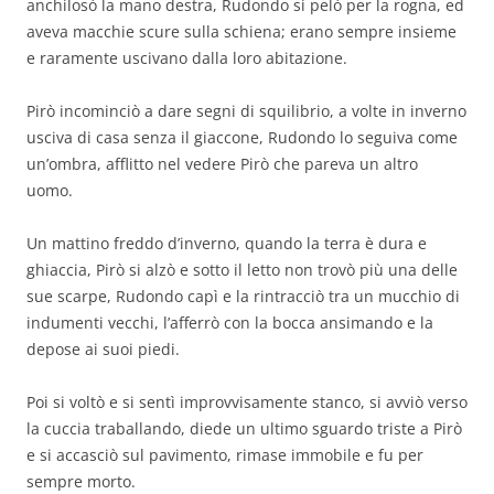
anchilosò la mano destra, Rudondo si pelò per la rogna, ed
aveva macchie scure sulla schiena; erano sempre insieme
e raramente uscivano dalla loro abitazione.
Pirò incominciò a dare segni di squilibrio, a volte in inverno
usciva di casa senza il giaccone, Rudondo lo seguiva come
un’ombra, afflitto nel vedere Pirò che pareva un altro
uomo.
Un mattino freddo d’inverno, quando la terra è dura e
ghiaccia, Pirò si alzò e sotto il letto non trovò più una delle
sue scarpe, Rudondo capì e la rintracciò tra un mucchio di
indumenti vecchi, l’afferrò con la bocca ansimando e la
depose ai suoi piedi.
Poi si voltò e si sentì improvvisamente stanco, si avviò verso
la cuccia traballando, diede un ultimo sguardo triste a Pirò
e si accasciò sul pavimento, rimase immobile e fu per
sempre morto.