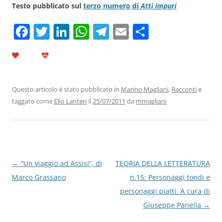
Testo pubblicato sul
terzo numero di
Atti impuri
F
T
Li
W
T
E
C
a
w
n
h
el
m
o
c
itt
k
at
e
ai
n
e
er
e
s
gr
l
di
b
dI
A
a
vi
Questo articolo è stato pubblicato in
Marino Magliani
,
Racconti
e
taggato come
Elio Lanteri
il
25/07/2011
da
mmagliani
o
n
p
m
di
o
p
k
Navigazione
←
“Un viaggio ad Assisi”, di
TEORIA DELLA LETTERATURA
articolo
Marco Grassano
n.15: Personaggi tondi e
personaggi piatti. A cura di
Giuseppe Panella
→