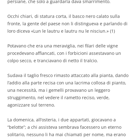
persiane, che solo a guardarla dava smarrimento.
Occhi chiari, di statura corta, il basco nero calato sulla
fronte, la gente del paese non li distingueva e parlando di
loro diceva «Lun le lautru e lautru nu le nisciun.» (1)
Potavano che era una meraviglia, nei filari delle vigne
procedevano affiancati, con i forbicioni assestavano un
colpo secco, e tranciavano di netto il tralcio.
Sudava il taglio fresco rimasto attaccato alla pianta, dando
l’addio alla parte recisa con una lacrima collosa di pianto,
una necessità, ma i gemelli provavano un leggero
struggimento, nel vedere il rametto reciso, verde,
agonizzare sul terreno.
La domenica, all’osteria, i due appartati, giocavano a
“belotte”; a chi assisteva sembrava facessero un eterno
solitario, nessuno li ha mai chiamati per nome, ma erano