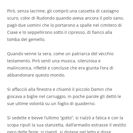
Pirò, senza lacrime, gli comprò una cassetta di castagno
scuro, color di Rudondo quando aveva ancora il pelo sano,
pagò due uomini che lo portarono a spalle nel cimitero di
Ciaxe e lo seppellirono sotto il cipresso, di fianco alla
tomba del gemello.
Quando venne la sera, come un patriarca del vecchio
testamento, Pirò sentì una musica, silenziosa e
malinconica, rifletté e concluse che era giunta l’ora di
abbandonare questo mondo.
Si affacciò alla finestra e chiamò il piccolo Damin che
giocava a biglie nel carruggio, in poche parole gli dettò le
sue ultime volontà su un foglio di quaderno.
Si sedette e bevve l’ultimo “gotto”, si rialzò a fatica e con la
scopa ripulì la sua stanzetta, dall’armadio estrasse il vestito
nero delle feste, si rivestì, si distese nel letto e disse