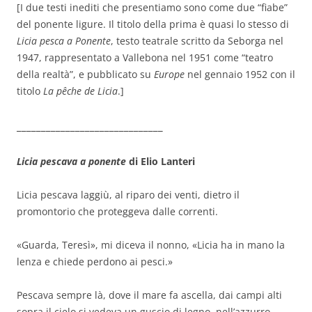
[I due testi inediti che presentiamo sono come due “fiabe”
del ponente ligure. Il titolo della prima è quasi lo stesso di
Licia pesca a Ponente
, testo teatrale scritto da Seborga nel
1947, rappresentato a Vallebona nel 1951 come “teatro
della realtà”, e pubblicato su
Europe
nel gennaio 1952 con il
titolo
La pêche de Licia
.]
______________________________
Licia pescava a ponente
di Elio Lanteri
Licia pescava laggiù, al riparo dei venti, dietro il
promontorio che proteggeva dalle correnti.
«Guarda, Teresì», mi diceva il nonno, «Licia ha in mano la
lenza e chiede perdono ai pesci.»
Pescava sempre là, dove il mare fa ascella, dai campi alti
sopra il cielo si vedeva un guscio di legno, nell’azzurro.