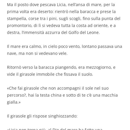
Ma il posto dove pescava Licia, nell’ansa di mare, per la
prima volta era deserto: rientrò nella baracca e prese la
stampella, corse tra i pini, sugli scogli, fino sulla punta del
promontorio, di lì si vedeva tutta la costa ad oriente, e a
destra, l’immensità azzurra del Golfo del Leone.
Il mare era calmo, in cielo poco vento, lontano passava una
nave, ma non si vedevano vele.
Ritornò verso la baracca piangendo, era mezzogiorno, e
vide il girasole immobile che fissava il suolo.
«Che fai girasole che non accompagni il sole nel suo
percorso?, hai la testa china e sotto di te c’è una macchia
gialla.»
Il girasole gli rispose singhiozzando:
«Licia non torna più, al Dio del mare ha fatto una