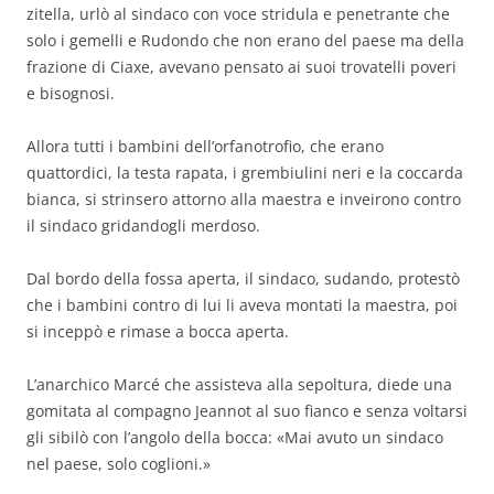
zitella, urlò al sindaco con voce stridula e penetrante che
solo i gemelli e Rudondo che non erano del paese ma della
frazione di Ciaxe, avevano pensato ai suoi trovatelli poveri
e bisognosi.
Allora tutti i bambini dell’orfanotrofio, che erano
quattordici, la testa rapata, i grembiulini neri e la coccarda
bianca, si strinsero attorno alla maestra e inveirono contro
il sindaco gridandogli merdoso.
Dal bordo della fossa aperta, il sindaco, sudando, protestò
che i bambini contro di lui li aveva montati la maestra, poi
si inceppò e rimase a bocca aperta.
L’anarchico Marcé che assisteva alla sepoltura, diede una
gomitata al compagno Jeannot al suo fianco e senza voltarsi
gli sibilò con l’angolo della bocca: «Mai avuto un sindaco
nel paese, solo coglioni.»