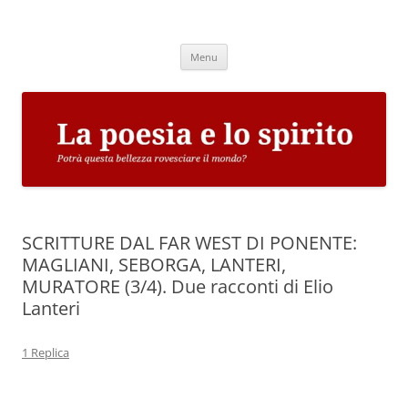
Vai
al
La poesia e lo spirito
contenuto
Potrà questa bellezza rovesciare il mondo?
Menu
SCRITTURE DAL FAR WEST DI PONENTE:
MAGLIANI, SEBORGA, LANTERI,
MURATORE (3/4). Due racconti di Elio
Lanteri
1 Replica