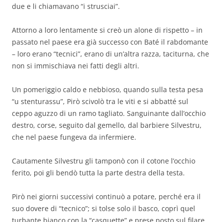
due e li chiamavano “i strusciai”.
Attorno a loro lentamente si creò un alone di rispetto – in
passato nel paese era già successo con Baté il rabdomante
– loro erano “tecnici”, erano di un’altra razza, taciturna, che
non si immischiava nei fatti degli altri.
Un pomeriggio caldo e nebbioso, quando sulla testa pesa
“u stenturassu”, Pirò scivolò tra le viti e si abbatté sul
ceppo aguzzo di un ramo tagliato. Sanguinante dall’occhio
destro, corse, seguito dal gemello, dal barbiere Silvestru,
che nel paese fungeva da infermiere.
Cautamente Silvestru gli tamponò con il cotone l’occhio
ferito, poi gli bendò tutta la parte destra della testa.
Pirò nei giorni successivi continuò a potare, perché era il
suo dovere di “tecnico”; si tolse solo il basco, coprì quel
turbante bianco con la “casquette” e prese posto sul filare