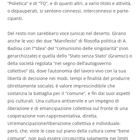
“Polietica” e di “TQ”, e di quanti altri, a vario titolo e attività,
o depauperati, si sentono connessi, interconnessi e parte-
cipanti.
Del resto non sarebbero voce (unica) nel deserto. Girano
anche le voci dei due “Manifesto” di filosofia politica di A.
Badiou con l‘“Idea” del “comunismo delle singolarità” (non
gerarchizzate) e quella dello “Stato senza Stato” (Gramsci) o
della società regolata “nel segno dell’autogoverno
collettivo” (6), dove l’autonomia del lavoro vivo con la sua
libertà di decisione nei modi, tempi e finalità del produrre
(direttamente sociale), è valore imprescindibile che
sostanzia la battaglia per il “comune”, e fin dai suoi aspetti
più culturali. Una cultura antiservile e un impegno di
liberazione
e di emancipazione collettiva sul fronte di una
cooperazione non-rappresentativa, diretta.
Un’emancipazione/liberazione collettiva e individuale,
però, che, viste le cose sul piano della cultura come “bene
comune”, non può essere circoscritta solamente nei limiti