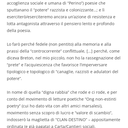
accoglienza sociale e umana di “Perino”) poesie che
sputtanano il “potere” razzista e colonizzante…; e lì
eserciterò/eserciteremo ancora un’azione di resistenza e
lotta antagonista attraverso il pensiero lento e profondo
della poesia.
Lo farò perché fedele (non pentito) alla memoria e alla
prassi della “controcorrente” conflittuale, […] perché, come
diceva Breton, nel mio piccolo, non ho la rassegnazione del
“prete” e l’acquiescenza che favorisce l’imperversare
tipologico e topologico di “canaglie, raz­zisti e adulatori del
potere”.
In nome di quella “digna rabbia” che rode e ci rode, e per
conto del movimento di letture poetiche “Ong non-estinti
poetry” (cui ho dato vita con altri amici marsalesi),
movimento senza scopro di lucro e “valore di scambio”,
indosserò la maglietta di “CLAN-DESTINO” – appositamente
ordinata (e già pagata) a Carta/Cantieri sociali.