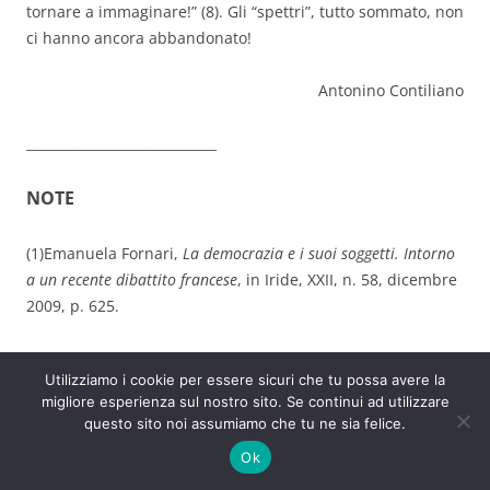
tornare a immaginare!” (8). Gli “spettri”, tutto sommato, non
ci hanno ancora abbandonato!
Antonino Contiliano
_____________________________
NOTE
(1)Emanuela Fornari,
La democrazia e i suoi soggetti. Intorno
a un recente dibattito francese
, in Iride, XXII, n. 58, dicembre
2009, p. 625.
(2)
Ivi
, p. 626.
Utilizziamo i cookie per essere sicuri che tu possa avere la
migliore esperienza sul nostro sito. Se continui ad utilizzare
(3) Slavoj Žižek,
L’idea del comunismo. Come cominciare
questo sito noi assumiamo che tu ne sia felice.
dall’inizio
, in Alfabeta2, n. 8, aprile 2011, p. 31.
Ok
(4) Cfr. Gaspare Polizzi,
Tensione etico-politica e stile
, in