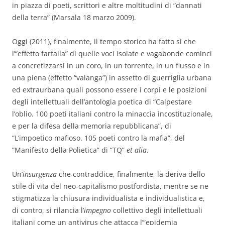
in piazza di poeti, scrittori e altre moltitudini di “dannati
della terra” (Marsala 18 marzo 2009).
Oggi (2011), finalmente, il tempo storico ha fatto sì che
l’“effetto farfalla” di quelle voci isolate e vagabonde cominci
a concretizzarsi in un coro, in un torrente, in un flusso e in
una piena (effetto “valanga”) in assetto di guerriglia urbana
ed extraurbana quali possono essere i corpi e le posizioni
degli intellettuali dell’antologia poetica di “Calpestare
l’oblio. 100 poeti italiani contro la minaccia incostituzionale,
e per la difesa della memoria repubblicana”, di
“L’impoetico mafioso. 105 poeti contro la mafia”, del
“Manifesto della Polietica” di “TQ”
et alia
.
Un’
insurgenza
che contraddice, finalmente, la deriva dello
stile di vita del neo-capitalismo postfordista, mentre se ne
stigmatizza la chiusura individualista e individualistica e,
di contro, si rilancia l’
impegno
collettivo degli intellettuali
italiani come un antivirus che attacca l’“epidemia