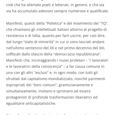
cioè che ha allertato poeti e letterati, in genere, e che via
via ha accumulato adesioni sempre numerose e qualificate.
Manifesti, questi della “Polietica” e del movimento dei “TQ”,
che chiamano gli intellettuali italiani attorno al progetto di
resistenza e di lotta, quanto per farli uscire, per così dire,
dal lungo “stato di minorità” in cui si sono lasciati andare
nell’ultimo ventennio del XX e nel primo decennio del XXI,
soffocati dallo sfascio della “democrazia repubblicana”.
Manifesti che, incoraggiando i nuovi proletari – “i lavoratori
e le lavoratrici della conoscenza” – a far causa comune in
una con gli altri “esclusi” e, in ogni modo, con tutti gli
sfruttati dal capitalismo mondializzato, nonché parimenti
espropriati dei “beni comuni”, gramscianamente e
simultaneamente, invitano e spronano ad essere
protagonisti di profonde trasformazioni liberatrici ed
egualitarie anticapitalistiche.