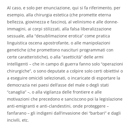
Al caso, e solo per enunciazione, qui si fa riferimento, per
esempio, alla chirurgia estetica (che promette eterna
bellezza, giovinezza e fascino), al velinismo e alle donne-
immagini, ai corpi stilizzati, alla falsa liberalizzazione
sessuale, alla “desublimazione erotica” come pratica
linguistica oscena apostrofante, o alle manipolazioni
genetiche (che promettono nascituri programmati con
certe caratteristiche), o alla “asetticità” delle armi
intelligenti – che in campo di guerra fanno solo “operazioni
chirurgiche”, o sono deputate a colpire solo certi obiettivi o
a eseguire omicidi selezionati, o incaricate di esportare la
democrazia nei paesi dell’asse del male o degli stati
“canaglia” –, o alla vigilanza delle frontiere e alle
motivazioni che precedono e sanciscono poi la legislazione
anti-emigranti e anti-clandestini, onde proteggere –
fanfarano – gli indigeni dall’invasione dei “barbari” e dagli
incivili, etc.