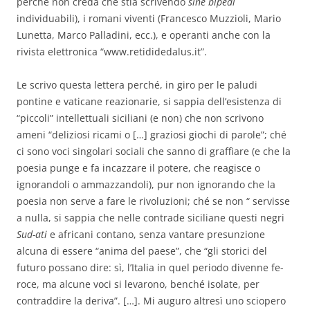
perché non creda che stia scrivendo
sine bipedi
individuabili), i romani viventi (Francesco Muzzioli, Mario
Lunetta, Marco Palladini, ecc.), e operanti anche con la
rivista elettronica “www.retididedalus.it”.
Le scrivo questa lettera perché, in giro per le paludi
pontine e vaticane reazionarie, si sappia dell’esistenza di
“piccoli” intellettuali siciliani (e non) che non scrivono
ameni “deliziosi ricami o […] graziosi giochi di parole”; ché
ci sono voci singolari sociali che sanno di graffiare (e che la
poesia punge e fa incazzare il potere, che reagisce o
ignorandoli o ammazzandoli), pur non ignorando che la
poesia non serve a fare le rivoluzioni; ché se non “ servisse
a nulla, si sappia che nelle contrade siciliane questi negri
Sud-ati
e africani contano, senza vantare presunzione
alcuna di essere “anima del paese”, che “gli storici del
futuro possano dire: sì, l’Italia in quel periodo divenne fe­
roce, ma alcune voci si levarono, benché isolate, per
contraddire la deriva”. […]. Mi auguro altresì uno sciopero