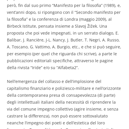
però, fin dal suo primo “Manifesto per la filosofia” (1989), e,
vent’anni dopo, si ripongono con il “Secondo manifesto per
la filosofia” e la conferenza di Londra (maggio 2009), al
Birbeck Istitute, pensata insieme a Slavoj Žižek. Una
proposta che poi vede impegnati, in un serrato dialogo, E.
Balibar, J. Rancière, J-L. Nancy, J. Butler, T. Negri, A. Russo,
A. Toscano, G. Vattimo, A. Burgio, etc., e che si può seguire,
per esempio (per quel che riguarda chi scrive), a parte le
pubblicazioni editoriali specifiche, attraverso le pagine
della rivista “Iride” e/o su “Alfabeta2”.
Nell’emergenza del collasso e dell’implosione del
capitalismo finanziario e poliziesco-militare e nell’orizzonte
della contemporanea presa di consapevolezza (di parte)
degli intellettuali italiani della necessità di riprendere la
via del comune impegno collettivo (agire insieme, e senza
castrare la differenza), non può essere sottovalutato
neanche l’impegno dei poeti e dell’estetica del loro