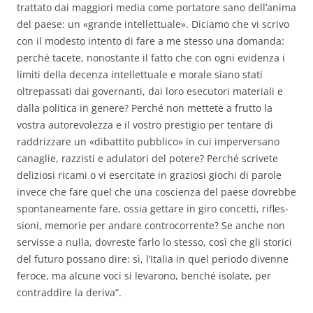
trattato dai maggiori media co­me portatore sano dell’anima
del paese: un «grande intellettua­le». Diciamo che vi scrivo
con il modesto intento di fare a me stesso una domanda:
perché tacete, nonostante il fatto che con ogni evidenza i
limiti della decenza intellettuale e morale siano stati
oltrepassati dai gover­nanti, dai loro esecutori materiali e
dalla politica in genere? Perché non mettete a frutto la
vostra autorevolezza e il vostro prestigio per tentare di
raddrizzare un «dibattito pubblico» in cui imperversano
canaglie, raz­zisti e adulatori del potere? Perché scrivete
deliziosi ricami o vi esercitate in graziosi giochi di parole
invece che fare quel che una coscienza del paese dovrebbe
spontaneamente fare, ossia gettare in giro concetti, rifles­
sioni, memorie per andare controcorrente? Se anche non
servisse a nulla, dovreste farlo lo stesso, così che gli storici
del futuro possano dire: sì, l’Italia in quel periodo divenne
fe­roce, ma alcune voci si levarono, benché isolate, per
contraddire la deriva”.