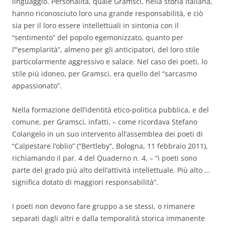
linguaggio. Personalità, quale Gramsci, nella storia italiana,
hanno riconosciuto loro una grande responsabilità, e ciò
sia per il loro essere intellettuali in sintonia con il
“sentimento” del popolo egemonizzato, quanto per
l’“esemplarità”, almeno per gli anticipatori, del loro stile
particolarmente aggressivo e salace. Nel caso dei poeti, lo
stile più idoneo, per Gramsci, era quello del “sarcasmo
appassionato”.
Nella formazione dell’identità etico-politica pubblica, e del
comune, per Gramsci, infatti, – come ricordava Stefano
Colangelo in un suo intervento all’assemblea dei poeti di
“Calpestare l’oblio” (“Bertleby”, Bologna, 11 febbraio 2011),
richiamando il par. 4 del Quaderno n. 4, – “i poeti sono
parte del grado più alto dell’attività intellettuale. Più alto …
significa dotato di maggiori responsabilità”.
I poeti non devono fare gruppo a se stessi, o rimanere
separati dagli altri e dalla temporalità storica immanente