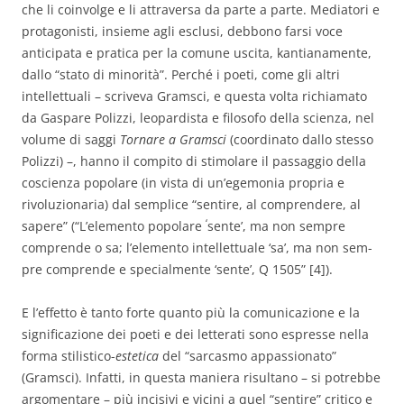
che li coinvolge e li attraversa da parte a parte. Mediatori e
protagonisti, insieme agli esclusi, debbono farsi voce
anticipata e pratica per la comune uscita, kantianamente,
dallo “stato di minorità”. Perché i poeti, come gli altri
intellettuali – scriveva Gramsci, e questa volta richiamato
da Gaspare Polizzi, leopardista e filosofo della scienza, nel
volume di saggi
Tornare a Gramsci
(coordinato dallo stesso
Polizzi) –, hanno il compito di stimolare il passaggio della
coscienza popolare (in vista di un’egemonia propria e
rivoluzionaria) dal semplice “sentire, al comprendere, al
‘
sapere” (“L’elemento popolare
sente’, ma non sempre
comprende o sa; l’elemento intellettuale ‘sa’, ma non sem­
pre comprende e specialmente ‘sente’, Q 1505” [4]).
E l’effetto è tanto forte quanto più la comunicazione e la
significazione dei poeti e dei letterati sono espresse nella
forma stilistico-
estetica
del “sarcasmo appassionato”
(Gramsci). Infatti, in questa maniera risultano – si potrebbe
argomentare – più incisivi e vicini a quel “sentire” critico e