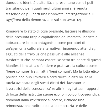
dunque, o identità e alterità, si presentano come i poli
transitando per i quali negli ultimi anni si è venuta
tessendo da più parti una rinnovata interrogazione sul
signifi­cato
della democrazia, o sul suo
senso
” (2)
.
Rimuovere lo stato di cose presente, lasciare le illusioni
della presunta utopia capitalistica del mercato liberista e
abbracciare la lotta antagonista come portatori di
un’egemonia culturale alternativa, rimanendo attenti agli
agguati della “rivoluzione passiva” e alle alleanze
trasformistiche, sembra essere l’aspetto trainante di questi
Manifesti lanciati a difendere e praticare la cultura come
“bene comune” fra gli altri “beni comuni”. Ma la lotta etico-
politica non può limitarsi a certi diritti, e altri no, se la
tutela avanzata degli stessi diritti dei “lavoratori e
lavoratrici della conoscenza” (e altri), negli attuali rapporti
di forza della ristrutturazione economico-politico-giuridica,
dominati dalla
governance
al potere, richiede una
reimpostazione radicale della “democrazia” e delle