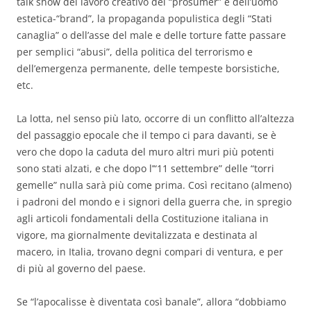
talk show del lavoro creativo del “prosumer” e dell’uomo
estetica-“brand”, la propaganda populistica degli “Stati
canaglia” o dell’asse del male e delle torture fatte passare
per semplici “abusi”, della politica del terrorismo e
dell’emergenza permanente, delle tempeste borsistiche,
etc.
La lotta, nel senso più lato, occorre di un conflitto all’altezza
del passaggio epocale che il tempo ci para davanti, se è
vero che dopo la caduta del muro altri muri più potenti
sono stati alzati, e che dopo l’“11 settembre” delle “torri
gemelle” nulla sarà più come prima. Così recitano (almeno)
i padroni del mondo e i signori della guerra che, in spregio
agli articoli fondamentali della Costituzione italiana in
vigore, ma giornalmente devitalizzata e destinata al
macero, in Italia, trovano degni compari di ventura, e per
di più al governo del paese.
Se “l’apocalisse è diventata così banale”, allora “dobbiamo