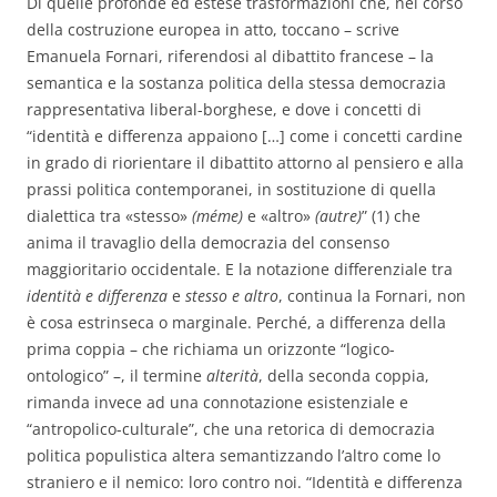
Di quelle profonde ed estese trasformazioni che, nel corso
della costruzione europea in atto, toccano – scrive
Emanuela Fornari, riferendosi al dibattito francese – la
semantica e la sostanza politica della stessa democrazia
rappresentativa liberal-borghese, e dove i concetti di
“identità e differenza appaiono […] come i concetti cardine
in grado di riorientare il dibattito attorno al pensiero e alla
prassi politica contem­poranei, in sostituzione di quella
dialettica tra «stesso»
(méme)
e «altro»
(autre)
” (1) che
anima il travaglio della democrazia del consenso
maggioritario occidentale.
E la notazione differenziale tra
identità e differenza
e
stesso e altro
, continua la Fornari, non
è cosa estrinseca o marginale. Perché, a differenza della
prima coppia – che richiama un orizzonte “logico-
ontologico” –, il termine
alterità
, della seconda coppia,
rimanda invece ad una connotazione esistenziale e
“antropolico-culturale”, che una retorica di democrazia
politica populistica altera semantizzando l’altro come lo
straniero e il nemico: loro contro noi. “Identità e differenza