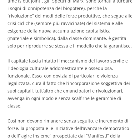
time is out joint”, gli “Spettri di Marx” sono tornati a turbare
i sogni di onnipotenza del biopotere), perché la
“rivoluzione” dei modi delle forze produttive, che segue alle
crisi cicliche (sempre più ravvicinate) del sistema e alle
esigenze della nuova accumulazione capitalistica
(materiale e simbolica), dalla classe dominante, è gestita
solo per riprodurre se stessa e il modello che la garantisce.
Il capitale lascia intatto il meccanismo del lavoro servile e
l’ideologia culturale addomesticante e ossequiosa,
funzionale. Esso, con dovizia di particolari e violenza
legalizzata, cura il fatto che l’incorporazione soggettiva dei
suoi capitali, tutt’altro che emancipatori e rivoluzionari,
avvenga in ogni modo e senza scalfirne le gerarchie di
classe.
Così non devono rimanere senza seguito, e incremento di
forze, la proposta e le iniziative dell’avanzare democratico
o dell’“agire insieme” prospettate dai “Manifesti” della