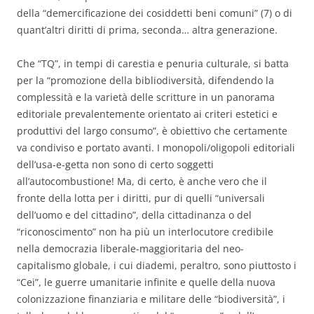
della “demercificazione dei cosiddetti beni comuni” (7) o di
quant’altri diritti di prima, seconda… altra generazione.
Che “TQ”, in tempi di carestia e penuria culturale, si batta
per la “promozione della bibliodiversità, difendendo la
complessità e la varietà delle scritture in un panorama
editoriale prevalentemente orientato ai criteri estetici e
produttivi del largo consumo”, è obiettivo che certamente
va condiviso e portato avanti. I monopoli/oligopoli editoriali
dell’usa-e-getta non sono di certo soggetti
all’autocombustione! Ma, di certo, è anche vero che il
fronte della lotta per i diritti, pur di quelli “universali
dell’uomo e del cittadino”, della cittadinanza o del
“riconoscimento” non ha più un interlocutore credibile
nella democrazia liberale-maggioritaria del neo-
capitalismo globale, i cui diademi, peraltro, sono piuttosto i
“Cei”, le guerre umanitarie infinite e quelle della nuova
colonizzazione finanziaria e militare delle “biodiversità”, i