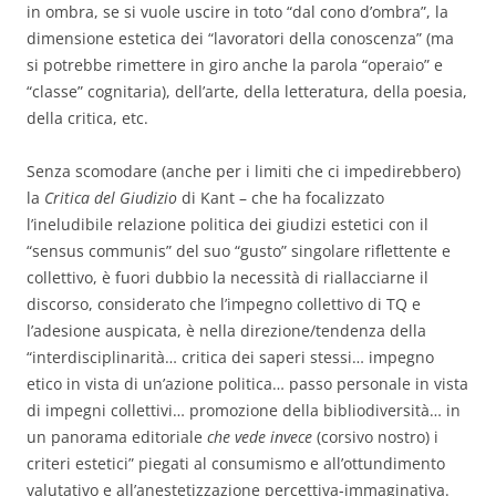
in ombra, se si vuole uscire in toto “dal cono d’ombra”, la
dimensione estetica dei “lavoratori della conoscenza” (ma
si potrebbe rimettere in giro anche la parola “operaio” e
“classe” cognitaria), dell’arte, della letteratura, della poesia,
della critica, etc.
Senza scomodare (anche per i limiti che ci impedirebbero)
la
Critica del Giudizio
di Kant – che ha focalizzato
l’ineludibile relazione politica dei giudizi estetici con il
“sensus communis” del suo “gusto” singolare riflettente e
collettivo, è fuori dubbio la necessità di riallacciarne il
discorso, considerato che l’impegno collettivo di TQ e
l’adesione auspicata, è nella direzione/tendenza della
“interdisciplinarità… critica dei saperi stessi… impegno
etico in vista di un’azione politica… passo personale in vista
di impegni collettivi… promozione della bibliodiversità… in
un panorama editoriale
che vede invece
(corsivo nostro) i
criteri estetici” piegati al consumismo e all’ottundimento
valutativo e all’anestetizzazione percettiva-immaginativa.