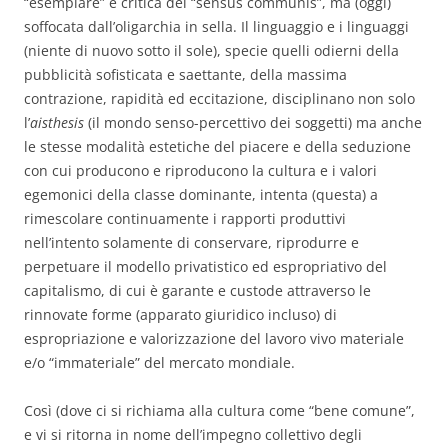
“esemplare” e critica del “sensus communis”, ma (oggi)
soffocata dall’oligarchia in sella. Il linguaggio e i linguaggi
(niente di nuovo sotto il sole), specie quelli odierni della
pubblicità sofisticata e saettante, della massima
contrazione, rapidità ed eccitazione, disciplinano non solo
l’
aisthesis
(il mondo senso-percettivo dei soggetti) ma anche
le stesse modalità estetiche del piacere e della seduzione
con cui producono e riproducono la cultura e i valori
egemonici della classe dominante, intenta (questa) a
rimescolare continuamente i rapporti produttivi
nell’intento solamente di conservare, riprodurre e
perpetuare il modello privatistico ed espropriativo del
capitalismo, di cui è garante e custode attraverso le
rinnovate forme (apparato giuridico incluso) di
espropriazione e valorizzazione del lavoro vivo materiale
e/o “immateriale” del mercato mondiale.
Così (dove ci si richiama alla cultura come “bene comune”,
e vi si ritorna in nome dell’impegno collettivo degli