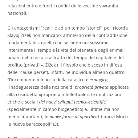
relazioni entro e fuori i confini delle vecchie sovranità
nazionali.
Gli antagonismi “reali” e ad un tempo “storici”, poi, ricorda
Slavoj Žižek non mancano; all’interno della contraddizione
fondamentale – quella che secondo noi sussume
interamente il tempo e la vita del pianeta e degli animali
umani nella misura astratta del tempo del capitale e del
profitto (privati) –, Žižek ( il filosofo che è sceso in difesa
delle “cause perse”), infatti, ne individua almeno quattro:
“l’incombente minaccia della catastrofe
ecologica,
l’inadeguatezza della nozione di
proprietà privata
applicata
alla cosid­detta «proprietà intellettuale», le implicazioni
etiche e sociali
d
ei nuovi sviluppi tecnico-scienti­fici
(specialmente in campo biogenetico) e, ultime ma non
meno importanti, le
nuove forme di apartheid,
i nuovi Muri e
le nuove baraccopoli” (3).