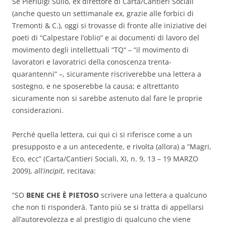
Se Pierluigi Sullo, ex direttore di Carta/Cantieri Sociali
(anche questo un settimanale ex, grazie alle forbici di
Tremonti & C.), oggi si trovasse di fronte alle iniziative dei
poeti di “Calpestare l’oblio” e ai documenti di lavoro del
movimento degli intellettuali “TQ“ – “il movimento di
lavoratori e lavoratrici della conoscenza trenta-
quarantenni” –, sicuramente riscriverebbe una lettera a
sostegno, e ne sposerebbe la causa; e altrettanto
sicuramente non si sarebbe astenuto dal fare le proprie
considerazioni.
Perché quella lettera, cui qui ci si riferisce come a un
presupposto e a un antecedente, e rivolta (allora) a “Magri,
Eco, ecc” (Carta/Cantieri Sociali, XI, n. 9, 13 – 19 MARZO
2009), all’
incipit
, recitava:
“SO
BENE CHE È PIETOSO
scrivere una lettera a qualcuno
che non ti ri­sponderà. Tanto più se si tratta di appellarsi
all’autorevolezza e al prestigio di qualcuno che viene