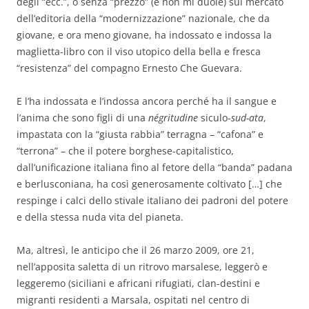
degli “ecc.”, o senza “prezzo” (e non mi duole) sul mercato
dell’editoria della “modernizzazione” nazionale, che da
giovane, e ora meno giovane, ha indossato e indossa la
maglietta-libro con il viso utopico della bella e fresca
“resistenza” del compagno Ernesto Che Guevara.
E l’ha indossata e l’indossa ancora perché ha il sangue e
l’anima che sono figli di una
négritudine
siculo-
sud-ata
,
impastata con la “giusta rabbia” terragna – “cafona” e
“terrona” – che il potere borghese-capitalistico,
dall’unificazione italiana fino al fetore della “banda” padana
e berlusconiana, ha così generosamente coltivato […] che
respinge i calci dello stivale italiano dei padroni del potere
e della stessa nuda vita del pianeta.
Ma, altresì, le anticipo che il 26 marzo 2009, ore 21,
nell’apposita saletta di un ritrovo marsalese, leggerò e
leggeremo (siciliani e africani rifugiati, clan-destini e
migranti residenti a Marsala, ospitati nel centro di