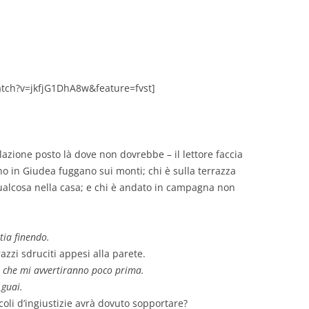
GIOVANNI NUSCIS
GUIDO MICHELONE
KIKA BOHR
tch?v=jkfjG1DhA8w&feature=fvst]
MARINO MAGLIANI
MATTEO TELARA
azione posto là dove non dovrebbe – il lettore faccia
no in Giudea fuggano sui monti; chi è sulla terrazza
MONICA MAZZITELLI
alcosa nella casa; e chi è andato in campagna non
PASQUALE VITAGLIANO
RICCARDO FERRAZZI
tia finendo.
razzi sdruciti appesi alla parete.
ROBERTO PLEVANO
o che mi avvertiranno poco prima.
STEFANIE GOLISCH
 guai.
oli d’ingiustizie avrà dovuto sopportare?