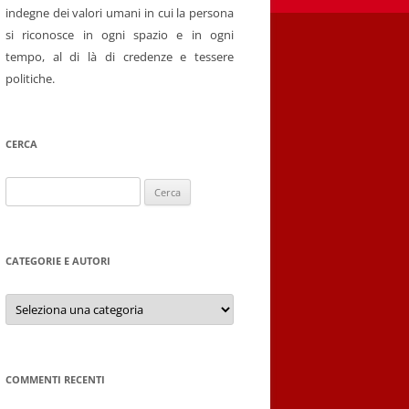
indegne dei valori umani in cui la persona
si riconosce in ogni spazio e in ogni
tempo, al di là di credenze e tessere
politiche.
CERCA
Ricerca
per:
CATEGORIE E AUTORI
Categorie
e
autori
COMMENTI RECENTI