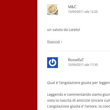
M&C
10/09/2011 alle 12:25
un saluto da Loreto!
↓
Rispondi
RossellaT
10/09/2011 alle 17:35
Qual è l’angolazione giusta per leggere
Leggendo e commentando siamo giunti 
visto la nascita di amicizie sincere cu
L’angolazione giusta e’ l’amore, la con