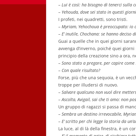
–
Lui è così: ha bisogno di tenerci sulla 
–
Yehouda, dove sei stato in questi giorn
I profeti, nei quadretti, sono tristi.
–
Myriam, Yehochoua è preoccupato: io avv
–
E’ inutile, Chochana: se hanno deciso di
Guai a quelle che in quei giorni saran
avvenga d’inverno, poiché quei giorni 
principio della creazione sino a ora, 
–
Sono stato a pregare, per capire come
–
Con quale risultato?
Forse, più che una sequoia, è un vecch
troppe per illudersi di nuovo.
–
Salvare qualcuno non vuol dire mettersi 
–
Ascolta, Avigail, sai che ti amo: non po
Un gruppo di ragazzi si passa di mano
–
Sembra un destino irrevocabile, Myriam:
–
E’ scritto per chi legge la storia da un’
La luce, al di là della finestra, è un
–
E’ il momento di agire, di rischiare tu