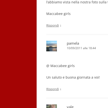
l’abbiamo vista nella nostra foto sulla 
Maccabee girls
↓
Rispondi
pamela
10/09/2011 alle 18:44
@ Maccabee girls
Un saluto e buona giornata a voi!
↓
Rispondi
vale