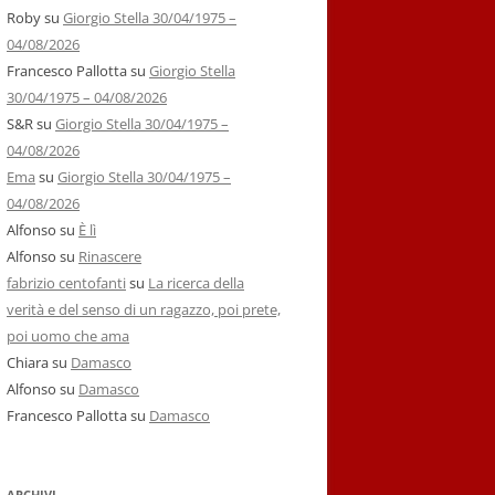
Roby
su
Giorgio Stella 30/04/1975 –
04/08/2026
Francesco Pallotta
su
Giorgio Stella
30/04/1975 – 04/08/2026
S&R
su
Giorgio Stella 30/04/1975 –
04/08/2026
Ema
su
Giorgio Stella 30/04/1975 –
04/08/2026
Alfonso
su
È lì
Alfonso
su
Rinascere
fabrizio centofanti
su
La ricerca della
verità e del senso di un ragazzo, poi prete,
poi uomo che ama
Chiara
su
Damasco
Alfonso
su
Damasco
Francesco Pallotta
su
Damasco
ARCHIVI