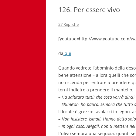
126. Per essere vivo
27 Repliche
[youtube=http://www.youtube.com/wa
da
qui
Quando vedrete l’abominio della desol
bene attenzione – allora quelli che so
non scenda per entrare a prendere qu
torni indietro a prendere il mantello.
–
Ha salutato tutti: che cosa vorrà dirci?
–
Shime’on, ho paura, sembra che tutto s
Il locale è grezzo: tavolacci in legno, a
–
Non insistere, Ismail. Hanno detto sol
–
In ogni caso, Avigail, non ti mettere nei
L’ulivo sembra una sequoia: quanti sec