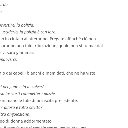
corda.
i?
ertirei la polizia.
 ucciderlo, la polizia è con loro.
no in cinta o allatteranno! Pregate affinché ciò non
saranno una tale tribolazione, quale non vi fu mai dal
né vi sarà giammai.
 muoverci.
io dai capelli bianchi e inamidati, che ne ha viste
nei guai: e io lo salverò.
sso lasciarti commettere pazzie.
 in mano le foto di un’uscita precedente.
 allora è tutto scritto?
altra angolazione.
 corpo di donna addormentato.
tto; il mondo non si cambia senza una spinta, una