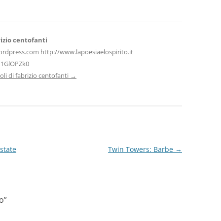
di
izio centofanti
ordpress.com http://www.lapoesiaelospirito.it
H1GlOPZk0
icoli di fabrizio centofanti
→
estate
Twin Towers: Barbe
→
vo
”