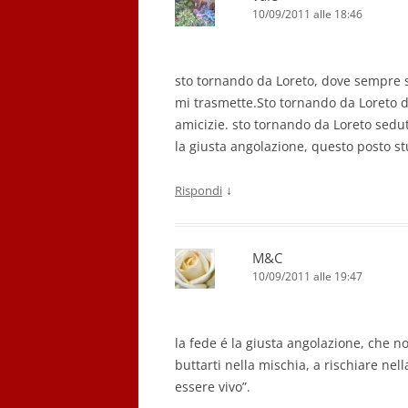
10/09/2011 alle 18:46
sto tornando da Loreto, dove sempre s
mi trasmette.Sto tornando da Loreto d
amicizie. sto tornando da Loreto sedut
la giusta angolazione, questo posto st
↓
Rispondi
M&C
10/09/2011 alle 19:47
la fede é la giusta angolazione, che no
buttarti nella mischia, a rischiare nell
essere vivo”.