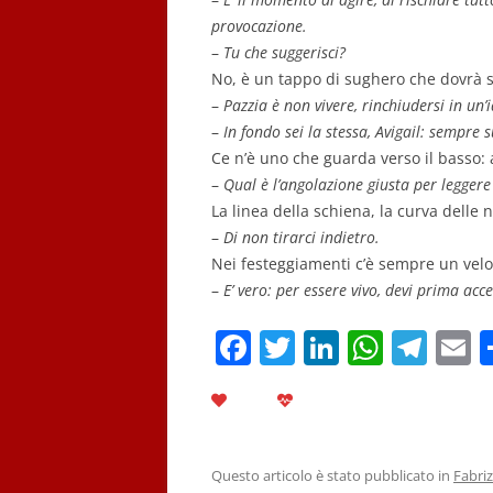
provocazione.
–
Tu che suggerisci?
No, è un tappo di sughero che dovrà s
–
Pazzia è non vivere, rinchiudersi in un
–
In fondo sei la stessa, Avigail: sempre su
Ce n’è uno che guarda verso il basso:
–
Qual è l’angolazione giusta per leggere 
La linea della schiena, la curva delle n
–
Di non tirarci indietro.
Nei festeggiamenti c’è sempre un velo 
–
E’ vero: per essere vivo, devi prima acc
F
T
Li
W
T
E
a
w
n
h
el
c
itt
k
at
e
a
e
er
e
s
gr
l
b
dI
A
a
Questo articolo è stato pubblicato in
Fabriz