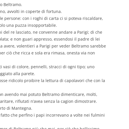
to Beltramo.
o, avvolti in coperte di fortuna.
e persone: con i roghi di carta ci si poteva riscaldare,
solo una puzza insopportabile.
ni del re lasciato, ne convenne andare a Parigi; di che
lata; e non guari appresso, essendosi il padre di lei
a avere, volentieri a Parigi per veder Beltramo sarebbe
r ciò che ricca e sola era rimasa, onesta via non
asi di colore, pennelli, stracci di ogni tipo; uno
giato alla parete.
se ridicolo proibire la lettura di capolavori che con la
non avendo mai potuto Beltramo dimenticare, molti,
aritare, rifiutati n’avea senza la cagion dimostrare.
rto
di Mantegna.
 fatto che perfino i papi incorrevano a volte nei fulmini
mor di Beltramo più che mai, per ciò che bellissimo