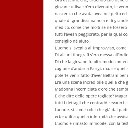
giovane udiva ch’era divenuto, le venn
nascenza che avuta avea nel petto ed e
quale di grandissima noia e di grandis
medico, come che molti se ne fossero 
tutti l’avean peggiorato, per la qual c
consiglio né aiuto.
L’uomo si sveglia all’improvviso, com
Di alcuni tipografi s’era messa all’indi
Di che la giovane fu oltremodo conten
cagione d’andar a Parigi, ma, se quell
poterle venir fatto d’aver Beltram per 
Era una scena incredibile quella che g
Madonna incorniciata d’oro che sembr
E che dire delle opere tagliate? Magar
tutti i dettagli che contraddicevano i 
Laonde, sì come colei che già dal padr
erbe utili a quella infermità che avvis
L’uomo è rimasto immobile, con la testa