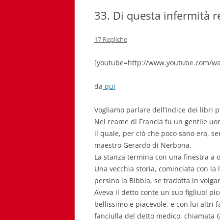
33. Di questa infermità 
17 Repliche
[youtube=http://www.youtube.com/w
da
qui
Vogliamo parlare dell’Indice dei libri p
Nel reame di Francia fu un gentile uom
il quale, per ciò che poco sano era, 
maestro Gerardo di Nerbona.
La stanza termina con una finestra a o
Una vecchia storia, cominciata con la l
persino la Bibbia, se tradotta in volga
Aveva il detto conte un suo figliuol pi
bellissimo e piacevole, e con lui altri 
fanciulla del detto medico, chiamata Gi