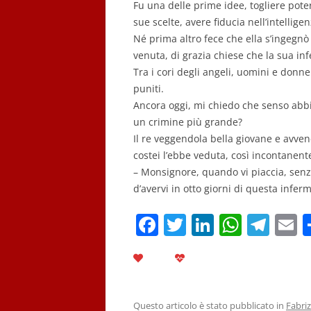
Fu una delle prime idee, togliere poter
sue scelte, avere fiducia nell’intelligen
Né prima altro fece che ella s’ingegnò
venuta, di grazia chiese che la sua in
Tra i cori degli angeli, uomini e donn
puniti.
Ancora oggi, mi chiedo che senso abbia
un crimine più grande?
Il re veggendola bella giovane e avven
costei l’ebbe veduta, così incontanente
– Monsignore, quando vi piaccia, senza
d’avervi in otto giorni di questa infer
F
T
Li
W
T
E
a
w
n
h
el
c
itt
k
at
e
a
e
er
e
s
gr
l
Questo articolo è stato pubblicato in
Fabriz