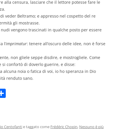
e alla censura, lasciare che il lettore potesse fare le
za.
 di veder Beltramo; e appresso nel cospetto del re
fermità gli mostrasse.
e nudi vengono trascinati in qualche posto per essere
 l’
imprimatur
: tenere all’oscuro delle idee, non è forse
ente, non gliele seppe disdire, e mostrogliele. Come
 si confortò di doverlo guerire, e disse:
 alcuna noia o fatica di voi, io ho speranza in Dio
mità renduto sano.
C
m
o
i
n
di
io Centofanti
e taggato come
Frédéric Chopin
,
Nessuno è più