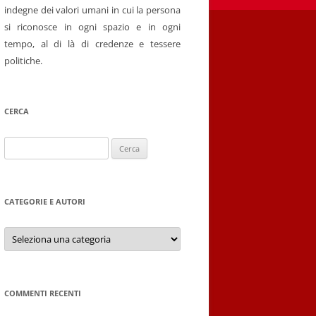
indegne dei valori umani in cui la persona
si riconosce in ogni spazio e in ogni
tempo, al di là di credenze e tessere
politiche.
CERCA
Ricerca
per:
CATEGORIE E AUTORI
Categorie
e
autori
COMMENTI RECENTI