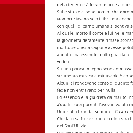
della tenera età fervente pose a ques
Sulle stuoie ci sono uomini che dormon
Non bruciavano solo i libri, ma anche l
con quelli di carne umana si sentiva 
Al quale, morto il conte e lui nelle ma
la giovinetta fieramente rimase sconso
morto, se onesta cagione avesse potut
andata; ma essendo molto guardata, pe
vedea.
Su una panca in legno sono ammassati v
strumento musicale minuscolo è appog
Alcuni si rendevano conto di quanto fos
fede non entravano per nulla.
Ed essendo ella già d’età da marito, 
a’quali i suoi parenti l’avevan voluta m
Uno, sulla branda, sembra il
Cristo mo
Che la cosa fosse strana lo dimostra il
del Sant’Uffizio.
Ora avvenne che, ardendo ella dello a