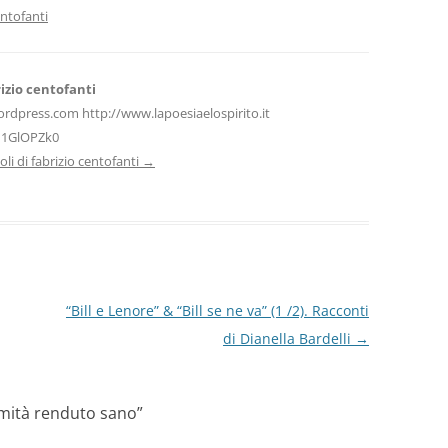
vi
entofanti
di
izio centofanti
ordpress.com http://www.lapoesiaelospirito.it
H1GlOPZk0
icoli di fabrizio centofanti
→
“Bill e Lenore” & “Bill se ne va” (1 /2). Racconti
di Dianella Bardelli
→
rmità renduto sano
”