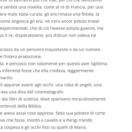
e sentita una novella, come al re di Francia, per una
ra male stata curata, gli era rimasa una fistola, la
sima angoscia gli era, né s’era ancor potuto trovar
esperimentati, che di ciò l’avesse potuto guerire, ma
osa il re, disperatosene, più d’alcun non voleva né
e scosso da un pensiero inquietante o da un rumore.
ce l’intera produzione.
ta, e pensossi non solamente per questo aver ligittima
a infermità fosse che ella credeva, leggiermente
marito.
li apparve avanti agli occhi: una roba di angeli, una
ava una diva del cinematografo.
i dai libri di scienza, dove sparivano miracolosamente
contenuti della Bibbia.
e aveva assai cose apprese, fatta sua polvere di certe
ava che fosse, montò a cavallo e a Parigi n’andò.
 sospesa e gli occhi fissi su quelli di Maria.