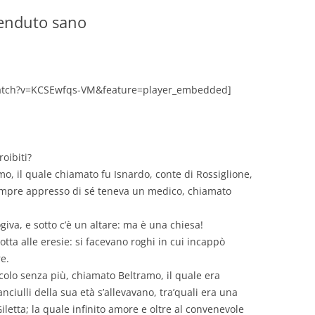
renduto sano
GIOVANNI NUSCIS
GUIDO MICHELONE
KIKA BOHR
atch?v=KCSEwfqs-VM&feature=player_embedded]
MARINO MAGLIANI
MATTEO TELARA
roibiti?
o, il quale chiamato fu Isnardo, conte di Rossiglione,
MONICA MAZZITELLI
sempre appresso di sé teneva un medico, chiamato
PASQUALE VITAGLIANO
giva, e sotto c’è un altare: ma è una chiesa!
RICCARDO FERRAZZI
otta alle eresie: si facevano roghi in cui incappò
re.
ROBERTO PLEVANO
ccolo senza più, chiamato Beltramo, il quale era
STEFANIE GOLISCH
fanciulli della sua età s’allevavano, tra’quali era una
letta; la quale infinito amore e oltre al convenevole