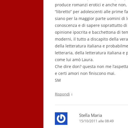
produce romanzi erotici e anche non, c
“libretto” per adolescenti alle prime f
siano per la maggior parte uomini di l
conoscenza e di sapere soprattutto di
opinione ipocrita e bacchettona di tem
moderni, il tutto a discapito della ve
della letteratura italiana e probabil
letteraria, della letteratura italiana
come lui amò Laura.
Che dire don? questa non me l’aspett
e certi amori non finiscono mai.
SM
↓
Rispondi
Stella Maria
15/10/2011 alle 08:49