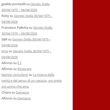
giselda pontesilli
su
Giorgio Stella
30/04/1975 – 04/08/2026
Roby
su
Giorgio Stella 30/04/1975 –
04/08/2026
Francesco Pallotta
su
Giorgio Stella
30/04/1975 – 04/08/2026
S&R
su
Giorgio Stella 30/04/1975 –
04/08/2026
Ema
su
Giorgio Stella 30/04/1975 –
04/08/2026
Alfonso
su
È lì
Alfonso
su
Rinascere
fabrizio centofanti
su
La ricerca della
verità e del senso di un ragazzo, poi prete,
poi uomo che ama
Chiara
su
Damasco
Alfonso
su
Damasco