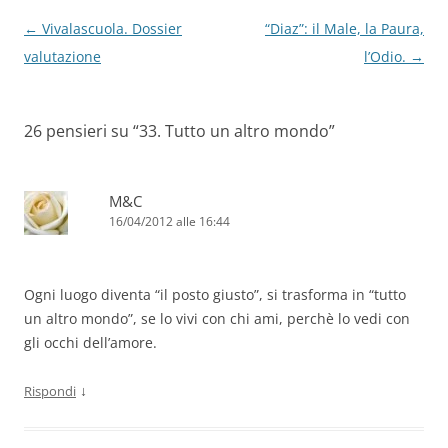
Navigazione
←
Vivalascuola. Dossier
“Diaz”: il Male, la Paura,
articolo
valutazione
l’Odio.
→
26 pensieri su “
33. Tutto un altro mondo
”
M&C
16/04/2012 alle 16:44
Ogni luogo diventa “il posto giusto”, si trasforma in “tutto
un altro mondo”, se lo vivi con chi ami, perchè lo vedi con
gli occhi dell’amore.
↓
Rispondi