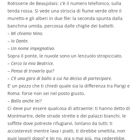
Rotisserie de Beaujolais: c’è il numero telefonico, sulla
tenda rossa. Si vede una striscia di fiume verde oltre il
muretto e gli alberi in due file: la seconda spunta dalla
banchina umida, percossa dalle chiglie dei battelli.
–
Mi chiamo Nino.
–
Io Dante.
–
Un nome impegnativo.
Sopra il ponte, le nuvole sono un lenzuolo stropicciato.
–
Cerco la mia Beatrice.
–
Pensa di trovarla qui?
–
C’è una gara di ballo a cui ha deciso di partecipare.
E’ un pezzo che ti chiedi quale sia la differenza tra Parigi e
Roma: forse non sei nel posto giusto.
–
Balla anche lei?
Ci deve pur essere qualcosa di attraente: ti hanno detto di
Montmartre, delle strade strette e dei palazzi bianchi, le
soffitte dove potreste rifugiarvi, lontano da tutti; ti
accosteresti mentre lava i piatti, ti direbbe smettila, non
puoi lavarli dopo? e lei no, ora o mai più, ma cederebbe,