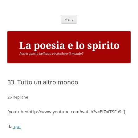
Vai
al
La poesia e lo spirito
contenuto
Potrà questa bellezza rovesciare il mondo?
Menu
33. Tutto un altro mondo
26 Repliche
[youtube=http://www.youtube.com/watch?v=ElZxiTSFo9c]
da
qui