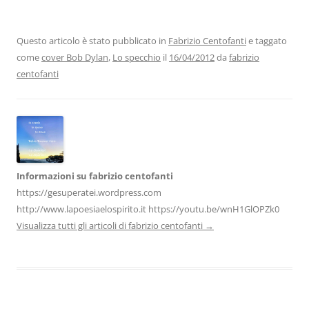
c
itt
k
at
e
ai
n
e
er
e
s
gr
l
di
b
dI
A
a
vi
Questo articolo è stato pubblicato in
Fabrizio Centofanti
e taggato
come
cover Bob Dylan
,
Lo specchio
il
16/04/2012
da
fabrizio
o
n
p
m
di
centofanti
o
p
k
Informazioni su fabrizio centofanti
https://gesuperatei.wordpress.com
http://www.lapoesiaelospirito.it https://youtu.be/wnH1GlOPZk0
Visualizza tutti gli articoli di fabrizio centofanti
→