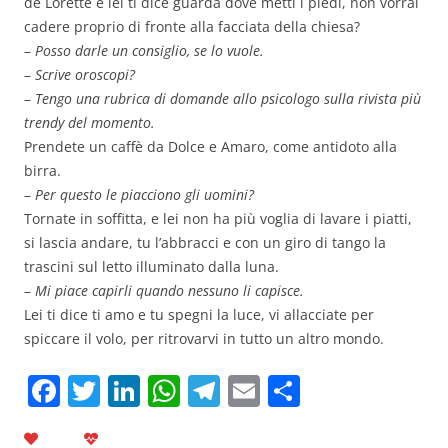
de Lorette e lei ti dice guarda dove metti i piedi, non vorrai
cadere proprio di fronte alla facciata della chiesa?
–
Posso darle un consiglio, se lo vuole.
–
Scrive oroscopi?
–
Tengo una rubrica di domande allo psicologo sulla rivista più
trendy del momento.
Prendete un caffè da Dolce e Amaro, come antidoto alla
birra.
–
Per questo le piacciono gli uomini?
Tornate in soffitta, e lei non ha più voglia di lavare i piatti,
si lascia andare, tu l’abbracci e con un giro di tango la
trascini sul letto illuminato dalla luna.
–
Mi piace capirli quando nessuno li capisce.
Lei ti dice ti amo e tu spegni la luce, vi allacciate per
spiccare il volo, per ritrovarvi in tutto un altro mondo.
F
T
Li
W
T
E
C
a
w
n
h
el
m
o