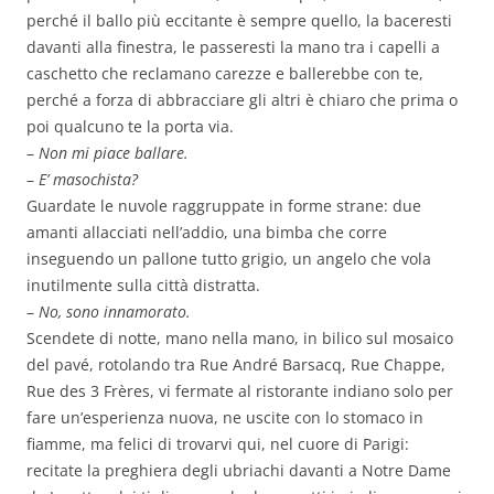
perché il ballo più eccitante è sempre quello, la baceresti
davanti alla finestra, le passeresti la mano tra i capelli a
caschetto che reclamano carezze e ballerebbe con te,
perché a forza di abbracciare gli altri è chiaro che prima o
poi qualcuno te la porta via.
–
Non mi piace ballare.
–
E’
masochista?
Guardate le nuvole raggruppate in forme strane: due
amanti allacciati nell’addio, una bimba che corre
inseguendo un pallone tutto grigio, un angelo che vola
inutilmente sulla città distratta.
–
No, sono innamorato.
Scendete di notte, mano nella mano, in bilico sul mosaico
del pavé, rotolando tra Rue André Barsacq, Rue Chappe,
Rue des 3 Frères, vi fermate al ristorante indiano solo per
fare un’esperienza nuova, ne uscite con lo stomaco in
fiamme, ma felici di trovarvi qui, nel cuore di Parigi:
recitate la preghiera degli ubriachi davanti a Notre Dame