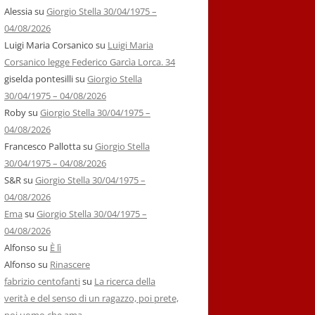
Alessia
su
Giorgio Stella 30/04/1975 –
04/08/2026
Luigi Maria Corsanico
su
Luigi Maria
Corsanico legge Federico Garcìa Lorca. 34
giselda pontesilli
su
Giorgio Stella
30/04/1975 – 04/08/2026
Roby
su
Giorgio Stella 30/04/1975 –
04/08/2026
Francesco Pallotta
su
Giorgio Stella
30/04/1975 – 04/08/2026
S&R
su
Giorgio Stella 30/04/1975 –
04/08/2026
Ema
su
Giorgio Stella 30/04/1975 –
04/08/2026
Alfonso
su
È lì
Alfonso
su
Rinascere
fabrizio centofanti
su
La ricerca della
verità e del senso di un ragazzo, poi prete,