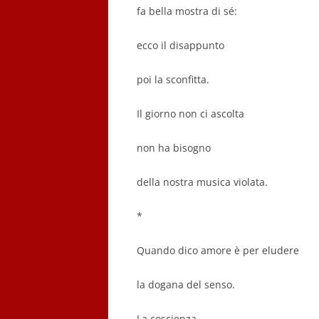
fa bella mostra di sé:
ecco il disappunto
poi la sconfitta.
Il giorno non ci ascolta
non ha bisogno
della nostra musica violata.
*
Quando dico amore è per eludere
la dogana del senso.
La coscienza