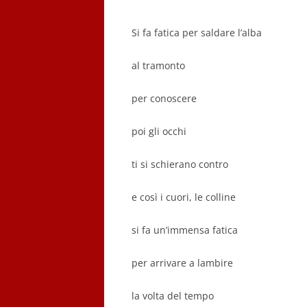
Si fa fatica per saldare l’alba
al tramonto
per conoscere
poi gli occhi
ti si schierano contro
e così i cuori, le colline
si fa un’immensa fatica
per arrivare a lambire
la volta del tempo