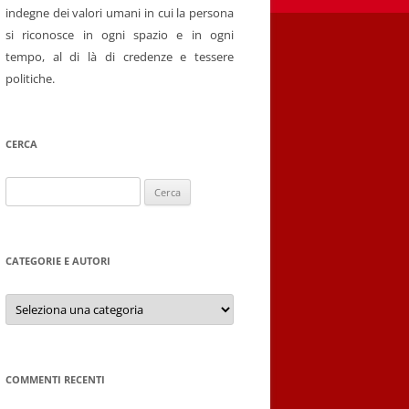
indegne dei valori umani in cui la persona
si riconosce in ogni spazio e in ogni
tempo, al di là di credenze e tessere
politiche.
CERCA
Ricerca
per:
CATEGORIE E AUTORI
Categorie
e
autori
COMMENTI RECENTI