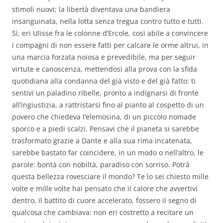
stimoli nuovi; la libertà diventava una bandiera
insanguinata, nella lotta senza tregua contro tutto e tutti.
Sì, eri Ulisse fra le colonne d’Ercole, così abile a convincere
i compagni di non essere fatti per calcare le orme altrui, in
una marcia forzata noiosa e prevedibile, ma per seguir
virtute e canoscenza, mettendosi alla prova con la sfida
quotidiana alla condanna del già visto e del già fatto: ti
sentivi un paladino ribelle, pronto a indignarsi di fronte
all’ingiustizia, a rattristarsi fino al pianto al cospetto di un
povero che chiedeva l’elemosina, di un piccolo nomade
sporco e a piedi scalzi. Pensavi che il pianeta si sarebbe
trasformato grazie a Dante e alla sua rima incatenata,
sarebbe bastato far coincidere, in un modo o nell’altro, le
parole: bontà con nobiltà, paradiso con sorriso. Potrà
questa bellezza rovesciare il mondo? Te lo sei chiesto mille
volte e mille volte hai pensato che il calore che avvertivi
dentro, il battito di cuore accelerato, fossero il segno di
qualcosa che cambiava: non eri costretto a recitare un