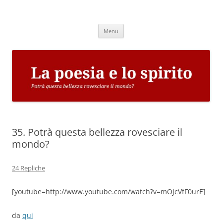
Vai
al
La poesia e lo spirito
contenuto
Potrà questa bellezza rovesciare il mondo?
Menu
35. Potrà questa bellezza rovesciare il
mondo?
24 Repliche
[youtube=http://www.youtube.com/watch?v=mOJcVfF0urE]
da
qui