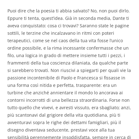
Puoi dire che la poesia ti abbia salvato? No, non puoi dirlo.
Eppure ti tenta, quest’idea. Già in seconda media, Dante ti
aveva conquistato: cosa ci trovavi?
Saranno state le pagine
sottili, le terzine che incalzavano in ritmi con poteri
terapeutici, come se nel caos della tua vita fosse l’unico
ordine possibile, e la rima incessante confermasse che un
filo, una logica in grado di mettere insieme tutti i pezzi, i
frammenti della tua coscienza dilaniata, da qualche parte
si sarebbero trovati. Non riuscivi a spiegarti per quali vie la
passione incontenibile di Paolo e Francesca si fissasse in
una forma così nitida e perfetta, trasparente: era un
turbine che anziché annientare il mondo lo ancorava ai
contorni incorrotti di una bellezza straordinaria. Forse non
tutto quello che vivevi, e avresti vissuto, era sbagliato; anzi,
più scantonavi dal grigiore della vita quotidiana, più ti
avventuravi sopra le righe dei dettami famigliari, più il
disegno diventava seducente, prestavi voce alla tua
sensibilità perennemente insoddisfatta, sempre in cerca di