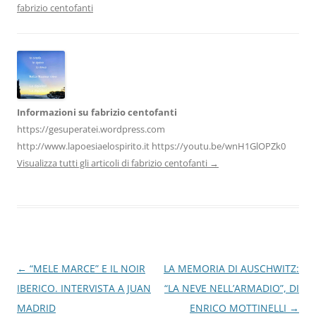
o
n
p
m
di
fabrizio centofanti
o
p
k
Informazioni su fabrizio centofanti
https://gesuperatei.wordpress.com
http://www.lapoesiaelospirito.it https://youtu.be/wnH1GlOPZk0
Visualizza tutti gli articoli di fabrizio centofanti
→
Navigazione
←
“MELE MARCE” E IL NOIR
LA MEMORIA DI AUSCHWITZ:
articolo
IBERICO. INTERVISTA A JUAN
“LA NEVE NELL’ARMADIO”, DI
MADRID
ENRICO MOTTINELLI
→