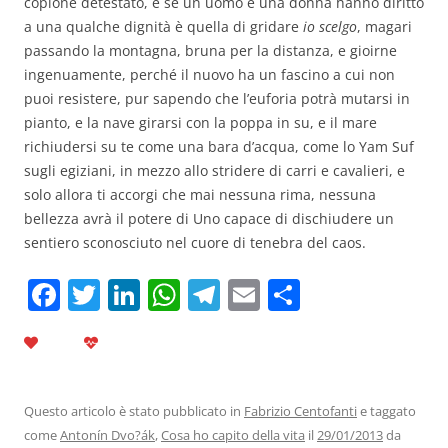
copione detestato, e se un uomo e una donna hanno diritto
a una qualche dignità è quella di gridare
io scelgo
, magari
passando la montagna, bruna per la distanza, e gioirne
ingenuamente, perché il nuovo ha un fascino a cui non
puoi resistere, pur sapendo che l’euforia potrà mutarsi in
pianto, e la nave girarsi con la poppa in su, e il mare
richiudersi su te come una bara d’acqua, come lo Yam Suf
sugli egiziani, in mezzo allo stridere di carri e cavalieri, e
solo allora ti accorgi che mai nessuna rima, nessuna
bellezza avrà il potere di Uno capace di dischiudere un
sentiero sconosciuto nel cuore di tenebra del caos.
F
T
Li
W
T
E
C
a
w
n
h
el
m
o
c
itt
k
at
e
ai
n
e
er
e
s
gr
l
di
b
dI
A
a
vi
Questo articolo è stato pubblicato in
Fabrizio Centofanti
e taggato
come
Antonín Dvo?ák
,
Cosa ho capito della vita
il
29/01/2013
da