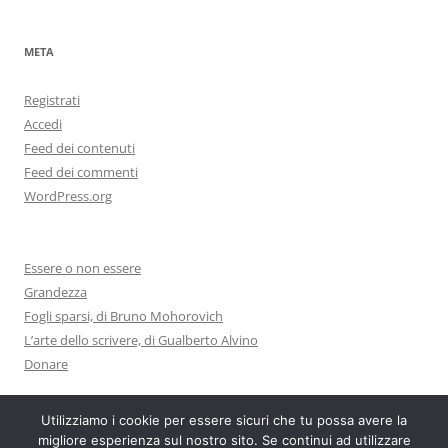
META
Registrati
Accedi
Feed dei contenuti
Feed dei commenti
WordPress.org
Essere o non essere
Grandezza
Fogli sparsi, di Bruno Mohorovich
L’arte dello scrivere, di Gualberto Alvino
Donare
Utilizziamo i cookie per essere sicuri che tu possa avere la
migliore esperienza sul nostro sito. Se continui ad utilizzare