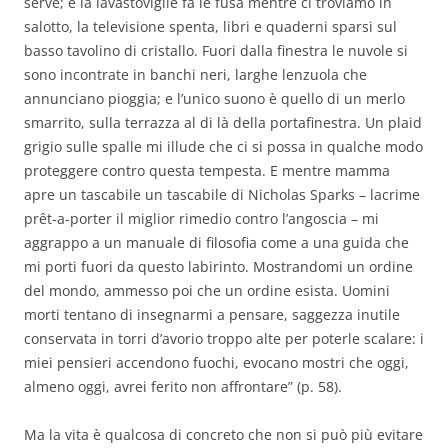
serve; e la lavastoviglie fa le fusa mentre ci troviamo in
salotto, la televisione spenta, libri e quaderni sparsi sul
basso tavolino di cristallo. Fuori dalla finestra le nuvole si
sono incontrate in banchi neri, larghe lenzuola che
annunciano pioggia; e l’unico suono è quello di un merlo
smarrito, sulla terrazza al di là della portafinestra. Un plaid
grigio sulle spalle mi illude che ci si possa in qualche modo
proteggere contro questa tempesta. E mentre mamma
apre un tascabile un tascabile di Nicholas Sparks – lacrime
prêt-a-porter il miglior rimedio contro l’angoscia – mi
aggrappo a un manuale di filosofia come a una guida che
mi porti fuori da questo labirinto. Mostrandomi un ordine
del mondo, ammesso poi che un ordine esista. Uomini
morti tentano di insegnarmi a pensare, saggezza inutile
conservata in torri d’avorio troppo alte per poterle scalare: i
miei pensieri accendono fuochi, evocano mostri che oggi,
almeno oggi, avrei ferito non affrontare” (p. 58).
Ma la vita è qualcosa di concreto che non si può più evitare