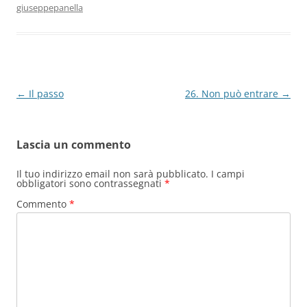
o
n
p
m
di
giuseppepanella
o
p
k
Navigazione
←
Il passo
26. Non può entrare
→
articolo
Lascia un commento
Il tuo indirizzo email non sarà pubblicato.
I campi
obbligatori sono contrassegnati
*
Commento
*