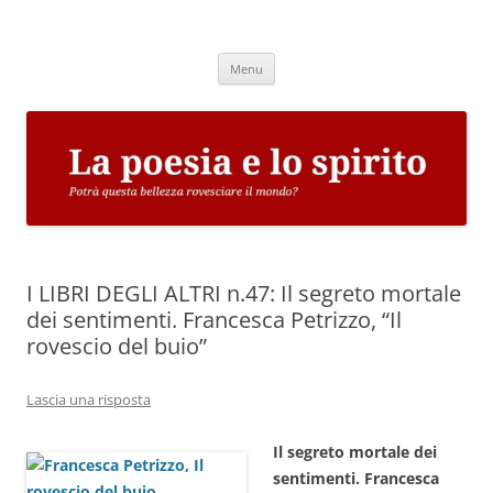
Vai
al
La poesia e lo spirito
contenuto
Potrà questa bellezza rovesciare il mondo?
Menu
I LIBRI DEGLI ALTRI n.47: Il segreto mortale
dei sentimenti. Francesca Petrizzo, “Il
rovescio del buio”
Lascia una risposta
Il segreto mortale dei
sentimenti. Francesca