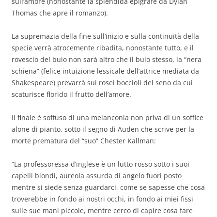
sull’amore (nonostante la splendida epigrafe da Dylan
Thomas che apre il romanzo).
La supremazia della fine sull’inizio e sulla continuità della
specie verrà atrocemente ribadita, nonostante tutto, e il
rovescio del buio non sarà altro che il buio stesso, la “nera
schiena” (felice intuizione lessicale dell’attrice mediata da
Shakespeare) prevarrà sui rosei boccioli del seno da cui
scaturisce florido il frutto dell’amore.
Il finale è soffuso di una melanconia non priva di un soffice
alone di pianto, sotto il segno di Auden che scrive per la
morte prematura del “suo” Chester Kallman:
“La professoressa d’inglese è un lutto rosso sotto i suoi
capelli biondi, aureola assurda di angelo fuori posto
mentre si siede senza guardarci, come se sapesse che cosa
troverebbe in fondo ai nostri occhi, in fondo ai miei fissi
sulle sue mani piccole, mentre cerco di capire cosa fare