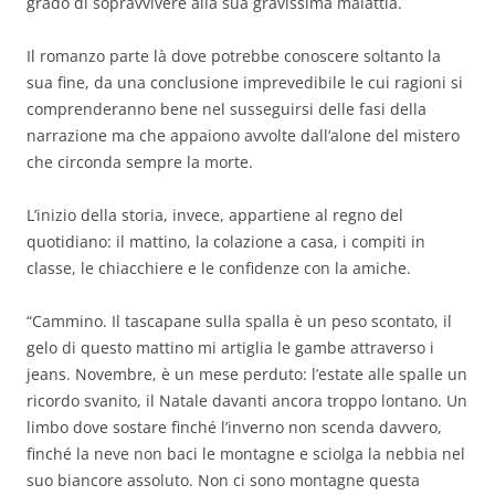
grado di sopravvivere alla sua gravissima malattia.
Il romanzo parte là dove potrebbe conoscere soltanto la
sua fine, da una conclusione imprevedibile le cui ragioni si
comprenderanno bene nel susseguirsi delle fasi della
narrazione ma che appaiono avvolte dall’alone del mistero
che circonda sempre la morte.
L’inizio della storia, invece, appartiene al regno del
quotidiano: il mattino, la colazione a casa, i compiti in
classe, le chiacchiere e le confidenze con la amiche.
“Cammino. Il tascapane sulla spalla è un peso scontato, il
gelo di questo mattino mi artiglia le gambe attraverso i
jeans. Novembre, è un mese perduto: l’estate alle spalle un
ricordo svanito, il Natale davanti ancora troppo lontano. Un
limbo dove sostare finché l’inverno non scenda davvero,
finché la neve non baci le montagne e sciolga la nebbia nel
suo biancore assoluto. Non ci sono montagne questa