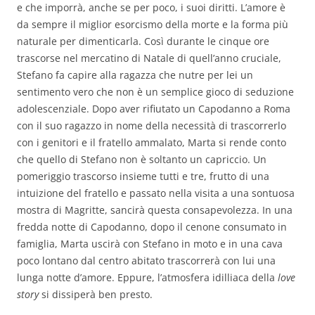
e che imporrà, anche se per poco, i suoi diritti. L’amore è
da sempre il miglior esorcismo della morte e la forma più
naturale per dimenticarla. Così durante le cinque ore
trascorse nel mercatino di Natale di quell’anno cruciale,
Stefano fa capire alla ragazza che nutre per lei un
sentimento vero che non è un semplice gioco di seduzione
adolescenziale. Dopo aver rifiutato un Capodanno a Roma
con il suo ragazzo in nome della necessità di trascorrerlo
con i genitori e il fratello ammalato, Marta si rende conto
che quello di Stefano non è soltanto un capriccio. Un
pomeriggio trascorso insieme tutti e tre, frutto di una
intuizione del fratello e passato nella visita a una sontuosa
mostra di Magritte, sancirà questa consapevolezza. In una
fredda notte di Capodanno, dopo il cenone consumato in
famiglia, Marta uscirà con Stefano in moto e in una cava
poco lontano dal centro abitato trascorrerà con lui una
lunga notte d’amore. Eppure, l’atmosfera idilliaca della
love
story
si dissiperà ben presto.