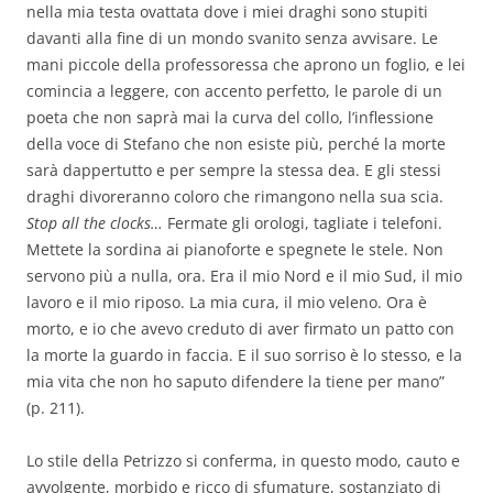
nella mia testa ovattata dove i miei draghi sono stupiti
davanti alla fine di un mondo svanito senza avvisare. Le
mani piccole della professoressa che aprono un foglio, e lei
comincia a leggere, con accento perfetto, le parole di un
poeta che non saprà mai la curva del collo, l’inflessione
della voce di Stefano che non esiste più, perché la morte
sarà dappertutto e per sempre la stessa dea. E gli stessi
draghi divoreranno coloro che rimangono nella sua scia.
Stop all the clocks…
Fermate gli orologi, tagliate i telefoni.
Mettete la sordina ai pianoforte e spegnete le stele. Non
servono più a nulla, ora. Era il mio Nord e il mio Sud, il mio
lavoro e il mio riposo. La mia cura, il mio veleno. Ora è
morto, e io che avevo creduto di aver firmato un patto con
la morte la guardo in faccia. E il suo sorriso è lo stesso, e la
mia vita che non ho saputo difendere la tiene per mano”
(p. 211).
Lo stile della Petrizzo si conferma, in questo modo, cauto e
avvolgente, morbido e ricco di sfumature, sostanziato di