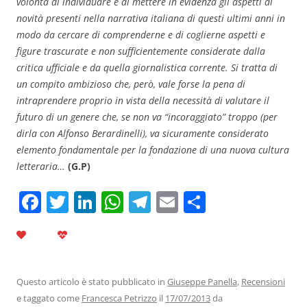
volontà di individuare e di mettere in evidenza gli aspetti di
novità presenti nella narrativa italiana di questi ultimi anni in
modo da cercare di comprenderne e di coglierne aspetti e
figure trascurate e non sufficientemente considerate dalla
critica ufficiale e da quella giornalistica corrente. Si tratta di
un compito ambizioso che, però, vale forse la pena di
intraprendere proprio in vista della necessità di valutare il
futuro di un genere che, se non va “incoraggiato” troppo (per
dirla con Alfonso Berardinelli), va sicuramente considerato
elemento fondamentale per la fondazione di una nuova cultura
letteraria…
(G.P)
F
T
Li
W
T
E
C
a
w
n
h
el
m
o
c
itt
k
at
e
ai
n
e
er
e
s
gr
l
di
b
dI
A
a
vi
Questo articolo è stato pubblicato in
Giuseppe Panella
,
Recensioni
e taggato come
Francesca Petrizzo
il
17/07/2013
da