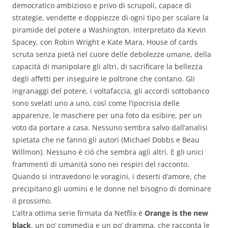
democratico ambizioso e privo di scrupoli, capace di
strategie, vendette e doppiezze di ogni tipo per scalare la
piramide del potere a Washington. Interpretato da Kevin
Spacey, con Robin Wright e Kate Mara, House of cards
scruta senza pietà nel cuore delle debolezze umane, della
capacità di manipolare gli altri, di sacrificare la bellezza
degli affetti per inseguire le poltrone che contano. Gli
ingranaggi del potere, i voltafaccia, gli accordi sottobanco
sono svelati uno a uno, così come l’ipocrisia delle
apparenze, le maschere per una foto da esibire, per un
voto da portare a casa. Nessuno sembra salvo dall’analisi
spietata che ne fanno gli autori (Michael Dobbs e Beau
Willmon). Nessuno è ciò che sembra agli altri. E gli unici
frammenti di umanità sono nei respiri del racconto.
Quando si intravedono le voragini, i deserti d’amore, che
precipitano gli uomini e le donne nel bisogno di dominare
il prossimo.
L’altra ottima serie firmata da Netflix è
Orange is the new
black
, un po’ commedia e un po’ dramma, che racconta le