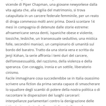
vicende di Piper Chapman, una giovane newyorkese dalla
vita agiata che, alla vigilia del matrimonio, si trova
catapultata in un carcere federale femminile, per un reato
di droga commesso molti anni prima. Dovrà scontare 14
mesi in compagnia di detenute dalle storie estreme:
afroamericane senza denti, ispaniche obese e violente,
tossiche, lesbiche, un transessuale seduttivo, una mistica
folle, secondini maniaci, un campionario di umanità sul
bordo del baratro. Tratto da una storia vera e scritta da
Jenji Kohan, la serie affronta i temi duri del carcere,
dell’omosessualità, del razzismo, della violenza e della
speranza. Con coraggio, ironia e un sottile, liberatorio
cinismo.
Facile immaginare cosa succederebbe se in Italia osassimo
scrivere una fiction da prima serata capace di smascherare
lo squallore degli scambi di potere della nostra politica o di
raccontare le disperazioni dei luoghi carcerari:
interpellanze parlamentari contro la denigrazione delle