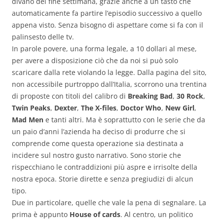
divano del fine settimana, grazie anche a un tasto che
automaticamente fa partire l’episodio successivo a quello
appena visto. Senza bisogno di aspettare come si fa con il
palinsesto delle tv.
In parole povere, una forma legale, a 10 dollari al mese,
per avere a disposizione ciò che da noi si può solo
scaricare dalla rete violando la legge. Dalla pagina del sito,
non accessibile purtroppo dall’Italia, scorrono una trentina
di proposte con titoli del calibro di
Breaking Bad
,
30 Rock
,
Twin Peaks
,
Dexter
,
The X-files
,
Doctor Who
,
New Girl
,
Mad Men
e tanti altri. Ma è soprattutto con le serie che da
un paio d’anni l’azienda ha deciso di produrre che si
comprende come questa operazione sia destinata a
incidere sul nostro gusto narrativo. Sono storie che
rispecchiano le contraddizioni più aspre e irrisolte della
nostra epoca. Storie dirette e senza pregiudizi di alcun
tipo.
Due in particolare, quelle che vale la pena di segnalare. La
prima è appunto
House of cards
. Al centro, un politico