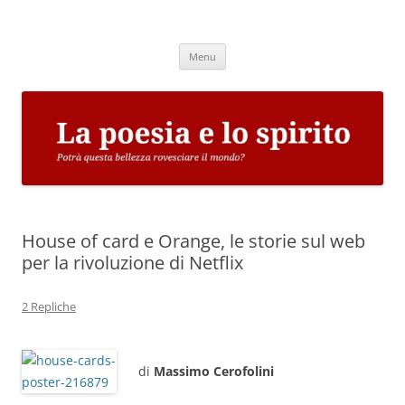
Vai
al
La poesia e lo spirito
contenuto
Potrà questa bellezza rovesciare il mondo?
Menu
House of card e Orange, le storie sul web
per la rivoluzione di Netflix
2 Repliche
di
Massimo Cerofolini