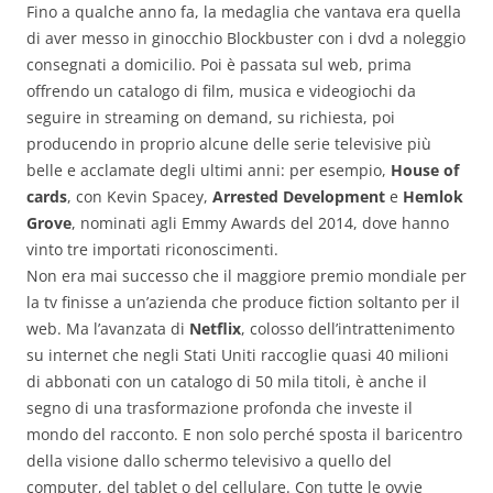
Fino a qualche anno fa, la medaglia che vantava era quella
di aver messo in ginocchio Blockbuster con i dvd a noleggio
consegnati a domicilio. Poi è passata sul web, prima
offrendo un catalogo di film, musica e videogiochi da
seguire in streaming on demand, su richiesta, poi
producendo in proprio alcune delle serie televisive più
belle e acclamate degli ultimi anni: per esempio,
House of
cards
, con Kevin Spacey,
Arrested Development
e
Hemlok
Grove
, nominati agli Emmy Awards del 2014, dove hanno
vinto tre importati riconoscimenti.
Non era mai successo che il maggiore premio mondiale per
la tv finisse a un’azienda che produce fiction soltanto per il
web. Ma l’avanzata di
Netflix
, colosso dell’intrattenimento
su internet che negli Stati Uniti raccoglie quasi 40 milioni
di abbonati con un catalogo di 50 mila titoli, è anche il
segno di una trasformazione profonda che investe il
mondo del racconto. E non solo perché sposta il baricentro
della visione dallo schermo televisivo a quello del
computer, del tablet o del cellulare. Con tutte le ovvie