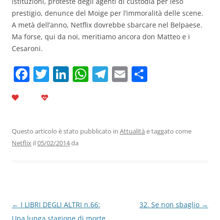
istituzioni, proteste degli agenti di custodia per leso
prestigio, denunce del Moige per l’immoralità delle scene.
A metà dell’anno, Netflix dovrebbe sbarcare nel Belpaese.
Ma forse, qui da noi, meritiamo ancora don Matteo e i
Cesaroni.
F
T
Li
W
T
E
C
a
w
n
h
el
m
o
c
itt
k
at
e
ai
n
e
er
e
s
gr
l
di
b
dI
A
a
vi
Questo articolo è stato pubblicato in
Attualità
e taggato come
Netflix
il
05/02/2014
da
o
n
p
m
di
o
p
k
Navigazione
←
I LIBRI DEGLI ALTRI n.66:
32. Se non sbaglio
→
articolo
Una lunga stagione di morte.