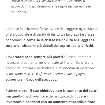
«
Devo trovare una risposta che aiuti i lavoratori a
uscire dalla crisi. Conservare le regole attuali non è la
soluzione
».
Come se la soluzione fosse invece distruggere ogni traccia
di stato sociale e di parità di diritti tra lavoratori e classe
padronale; e
come se la crisi fosse dovuta alle leggi che
tutelano i cittadini più deboli dai soprusi dei più ricchi
.
I lavoratori sono sempre più poveri?
È assolutamente
necessario aumentarne le entrate al fine di rilanciare la
domanda interna e permettere all’economia di ripartire?
«
Potremmo mettere il Tfr mensilmente in busta paga
»,
suggerisce il Capo dell’esecutivo.
Evidentemente
il suo obiettivo non è l’aumento dei salari,
ma quello
(machiavellico e demagogico)
di illudere i
lavoratori dipendenti con un aumento stipendiale finto
,