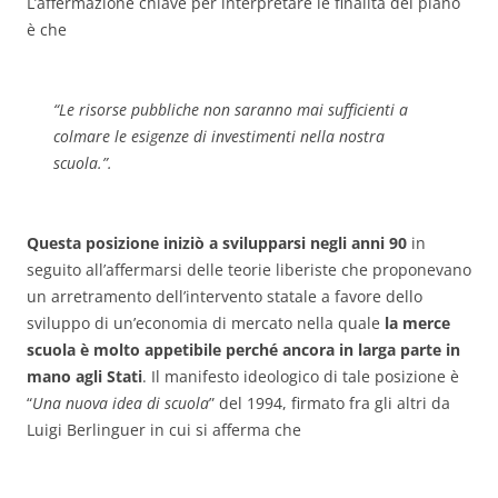
L’affermazione chiave per interpretare le finalità del piano
è che
“
Le risorse pubbli­che non saranno mai sufficienti a
colmare le esigenze di investimenti nella nostra
scuola
.”.
Questa posizione iniziò a svilupparsi negli anni 90
in
seguito all’affermarsi delle teorie liberiste che proponevano
un arretramento dell’intervento statale a favore dello
sviluppo di un’economia di mercato nella quale
la merce
scuola è molto appetibile perché ancora in larga parte in
mano agli Stati
. Il manifesto ideologico di tale posizione è
“
Una nuova idea di scuola
” del 1994, firmato fra gli altri da
Luigi Berlinguer in cui si afferma che