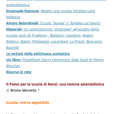
aziendalistica
Emanuele Rainone,
Meglio una scuola fondata sulla
bellezza
Alvaro Belardinelli,
Scuola “
buona
” o “
fondata sul lavoro
“
Materiali,
Un aziendalismo “
straccione
” all’assalto della
scuola: testi di Frabboni, Baldacci, Saudino, Magni,
Bottero, Bagni, Pellegatta, Locantore, Lo Presti, Boscaino,
Boarelli
Le notizie della settimana scolastica
Un libro.
Fitzwilliam Darcy recensisce
Slow Scool
di Penny
Ritscher
Risorse in rete
Il Piano per la scuola di Renzi: una visione aziendalistica
di
Bruno Moretto
*
Scuola, merce appetibile