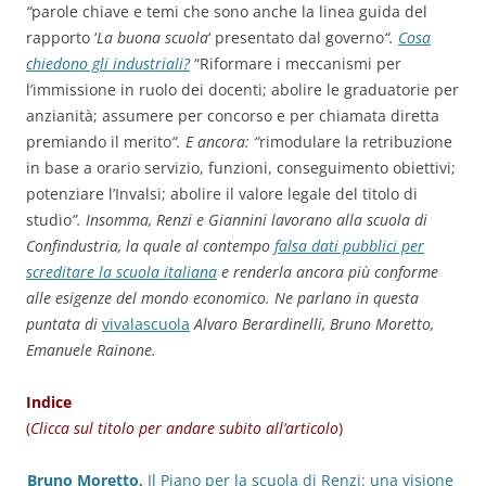
“
parole chiave e temi che sono anche la linea guida del
rapporto ‘
La buona scuola
‘ presentato dal governo
“.
Cosa
chiedono gli industriali?
“Riformare i meccanismi per
l’immissione in ruolo dei docenti; abolire le graduatorie per
anzianità; assumere per concorso e per chiamata diretta
premiando il merito
“. E ancora: “
rimodulare la retribuzione
in base a orario servizio, funzioni, conseguimento obiettivi;
potenziare l’Invalsi; abolire il valore legale del titolo di
studio
”. Insomma, Renzi e Giannini lavorano alla scuola di
Confindustria, la quale al contempo
falsa dati pubblici per
screditare la scuola italiana
e renderla ancora più conforme
alle esigenze del mondo economico. Ne parlano in questa
puntata di
vivalascuola
Alvaro Berardinelli, Bruno Moretto,
Emanuele Rainone.
Indice
(
Clicca sul titolo per andare subito all’articolo
)
Bruno Moretto,
Il Piano per la scuola di Renzi: una visione
.