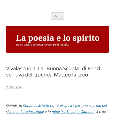
Vai
al
La poesia e lo spirito
contenuto
Potrà questa bellezza rovesciare il mondo?
Menu
Vivalascuola. La “Buona Scuola” di Renzi:
schiava dell’azienda Matteo la creò
2 Repliche
Quindi: la
Confindustria fa cento proposte per una riforma del
sistema dell’educazione
e la
ministra Stefania Giannini
vi trova