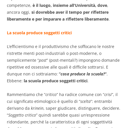
competenze,
è il luogo, insieme all’Università, dove
,
ancora oggi,
si dovrebbe aver il tempo per riflettere
liberamente e per imparare a riflettere liberamente
.
La scuola produce soggetti critici
L’efficientismo e il produttivismo che soffocano le nostre
ristrette menti post-industriali o post-moderne, o
semplicemente “
post
” (post-mentali?) impongono domande
ripetitive ed ossessive alle quali è difficile sottrarsi. E
dunque non ci sottraiamo:
“
cosa produce la scuola?
”
.
Ebbene:
la scuola produce soggetti critici
.
Rammentiamo che “
critico
” ha radice comune con “
crisi
”, il
cui significato etimologico è quello di “
scelta
”: entrambi
derivano da
krinein
, saper giudicare, distinguere, decidere.
“
Soggetto critico
” quindi sarebbe quasi un’espressione
ridondante, perché la caratteristica di ogni soggettività