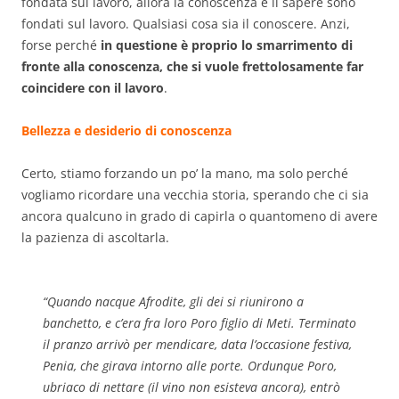
fondata sul lavoro, allora la conoscenza e il sapere sono
fondati sul lavoro. Qualsiasi cosa sia il conoscere. Anzi,
forse perché
in questione è proprio lo smarrimento di
fronte alla conoscenza, che si vuole frettolosamente far
coincidere con il lavoro
.
Bellezza e desiderio di conoscenza
Certo, stiamo forzando un po’ la mano, ma solo perché
vogliamo ricordare una vecchia storia, sperando che ci sia
ancora qualcuno in grado di capirla o quantomeno di avere
la pazienza di ascoltarla.
“
Quando nacque Afrodite, gli dei si riunirono a
banchetto, e c’era fra loro Poro figlio di Meti. Terminato
il pranzo arrivò per mendicare, data l’occasione festiva,
Penia, che girava intorno alle porte. Ordunque Poro,
ubriaco di nettare (il vino non esisteva ancora), entrò