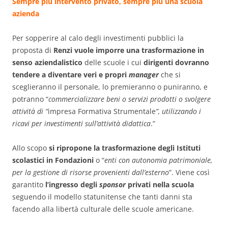
Sempre più intervento privato, sempre più una scuola
azienda
Per sopperire al calo degli investimenti pubblici la
proposta di
Renzi vuole imporre una trasformazione in
senso aziendalistico
delle scuole i cui
dirigenti dovranno
tendere a diventare veri e propri
manager
che si
sceglieranno il personale, lo premieranno o puniranno, e
potranno “
commercializzare beni o servizi prodotti o svolgere
attività di “
impresa Formativa Strumentale
”, utilizzando i
ricavi per investimen­ti sull’attività didattica
.”
Allo scopo
si ripropone la trasformazione degli Istituti
scolastici in Fondazioni
o “
enti con autonomia patrimo­niale,
per la gestione di risorse provenienti dall’esterno
”. Viene così
garantito
l’ingresso degli
sponsor
privati nella scuola
seguendo il modello statunitense che tanti danni sta
facendo alla libertà culturale delle scuole americane.