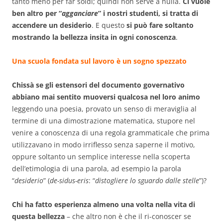
tanto meno per far soldi; quindi non serve a nulla.
Ci vuole
ben altro per “
agganciare
” i nostri studenti, si tratta di
accendere un desiderio
. E questo
si può fare soltanto
mostrando la bellezza insita in ogni conoscenza
.
Una scuola fondata sul lavoro è un sogno spezzato
Chissà se gli estensori del documento governativo
abbiano mai sentito muoversi qualcosa nel loro animo
leggendo una poesia, provato un senso di meraviglia al
termine di una dimostrazione matematica, stupore nel
venire a conoscenza di una regola grammaticale che prima
utilizzavano in modo irriflesso senza saperne il motivo,
oppure soltanto un semplice interesse nella scoperta
dell’etimologia di una parola, ad esempio la parola
“
desiderio
” (
de-sidus-eris
: “
distogliere lo sguardo dalle stelle
”)?
Chi ha fatto esperienza almeno una volta nella vita di
questa bellezza
– che altro non è che il ri-conoscer se