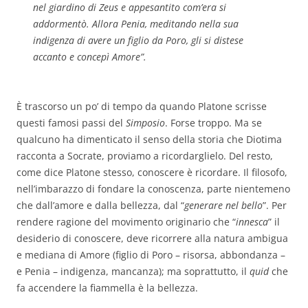
nel giardino di Zeus e appesantito com’era si
addormentò. Allora Penia, meditando nella sua
indigenza di avere un figlio da Poro, gli si distese
accanto e concepì Amore
”.
È trascorso un po’ di tempo da quando Platone scrisse
questi famosi passi del
Simposio
. Forse troppo. Ma se
qualcuno ha dimenticato il senso della storia che Diotima
racconta a Socrate, proviamo a ricordarglielo. Del resto,
come dice Platone stesso, conoscere è ricordare. Il filosofo,
nell’imbarazzo di fondare la conoscenza, parte nientemeno
che dall’amore e dalla bellezza, dal “
generare nel bello
”. Per
rendere ragione del movimento originario che “
innesca
” il
desiderio di conoscere, deve ricorrere alla natura ambigua
e mediana di Amore (figlio di Poro – risorsa, abbondanza –
e Penia – indigenza, mancanza); ma soprattutto, il
quid
che
fa accendere la fiammella è la bellezza.