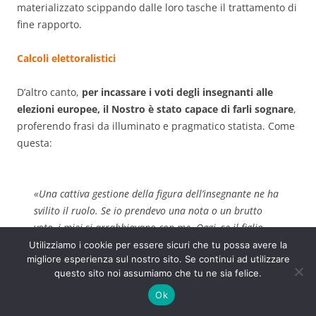
materializzato scippando dalle loro tasche il trattamento di
fine rapporto.
Calcoli elettoralistici
D’altro canto,
per incassare i voti degli insegnanti alle
elezioni europee, il Nostro è stato capace di farli sognare
,
proferendo frasi da illuminato e pragmatico statista. Come
questa:
«
Una cattiva gestione della figura dell’insegnante ne ha
svilito il ruolo. Se io prendevo una nota o un brutto
voto, i miei si arrabbiavano con me. Oggi, se il figlio
prende una nota, ci si arrabbia con la prof che non ha
Utilizziamo i cookie per essere sicuri che tu possa avere la
migliore esperienza sul nostro sito. Se continui ad utilizzare
capito. È inaccettabile.
Tornare a restituire
questo sito noi assumiamo che tu ne sia felice.
importanza sociale, dignità, prestigio alla figura
dell’insegnante è la prima grande riforma del mondo
Ok
scolastico
”.