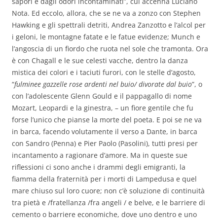
sapori e dagli odori incontaminati”, cui accenna Luciano
Nota. Ed eccolo, allora, che se ne va a zonzo con Stephen
Hawking e gli spettrali detriti, Andrea Zanzotto e l’alcol per
i geloni, le montagne fatate e le fatue evidenze; Munch e
l’angoscia di un fiordo che ruota nel sole che tramonta. Ora
è con Chagall e le sue celesti vacche, dentro la danza
mistica dei colori e i taciuti furori, con le stelle d’agosto,
“
fulminee gazzelle rose ardenti nel buio/ divorate dal buio
”, o
con l’adolescente Glenn Gould e il pappagallo di nome
Mozart, Leopardi e la ginestra, – un fiore gentile che fu
forse l’unico che pianse la morte del poeta. E poi se ne va
in barca, facendo volutamente il verso a Dante, in barca
con Sandro (Penna) e Pier Paolo (Pasolini), tutti presi per
incantamento a ragionare d’amore. Ma in queste sue
riflessioni ci sono anche i drammi degli emigranti, la
fiamma della fraternità per i morti di Lampedusa e quel
mare chiuso sul loro cuore; non c’è soluzione di continuità
tra pietà e /fratellanza /fra angeli / e belve, e le barriere di
cemento o barriere economiche, dove uno dentro e uno