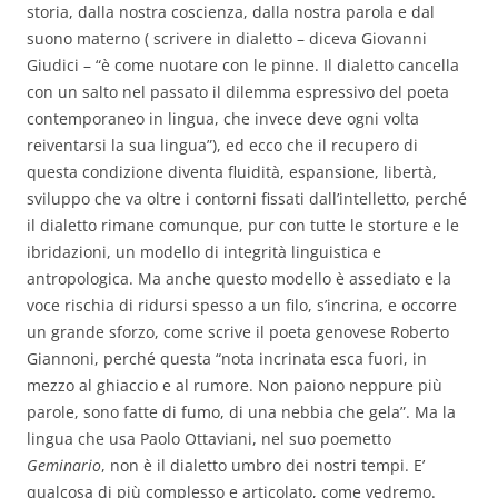
storia, dalla nostra coscienza, dalla nostra parola e dal
suono materno ( scrivere in dialetto – diceva Giovanni
Giudici – “è come nuotare con le pinne. Il dialetto cancella
con un salto nel passato il dilemma espressivo del poeta
contemporaneo in lingua, che invece deve ogni volta
reiventarsi la sua lingua”), ed ecco che il recupero di
questa condizione diventa fluidità, espansione, libertà,
sviluppo che va oltre i contorni fissati dall’intelletto, perché
il dialetto rimane comunque, pur con tutte le storture e le
ibridazioni, un modello di integrità linguistica e
antropologica. Ma anche questo modello è assediato e la
voce rischia di ridursi spesso a un filo, s’incrina, e occorre
un grande sforzo, come scrive il poeta genovese Roberto
Giannoni, perché questa “nota incrinata esca fuori, in
mezzo al ghiaccio e al rumore. Non paiono neppure più
parole, sono fatte di fumo, di una nebbia che gela”. Ma la
lingua che usa Paolo Ottaviani, nel suo poemetto
Geminario
, non è il dialetto umbro dei nostri tempi. E’
qualcosa di più complesso e articolato, come vedremo.