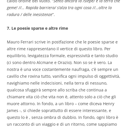
caldo ordine del vuoto. “
Sento ancora la /siepe/ e la terra che
geme! //… Rapida barriera/ s’alza tra ogni cosa //…oltre la
radura / delle inesistenze
”.
7. Le poesie sparse e altre rime
Mauro Ferrari scrive in postfazione che le poesie sparse e
altre rime rappresentano il vertice di questo libro. Per
equilibrio, levigatezza formale, espressività e tanto studio
(ci sono dentro Alcmane e Orazio). Non so se è vero. La
nostra è una voce costantemente naufraga, c’è sempre un
cavillo che rovina tutto, vanifica ogni impulso di oggettività,
navighiamo nelle indecisioni, nella terra di nessuno,
qualcosa sfuggirà sempre allo scriba che continua a
chiamare vita ciò che vita non è, attento solo a ciò che gli
muore attorno. In fondo, a un libro – come diceva Henry
James -, si chiede soprattutto di essere interessante, e
questo lo è , senza ombra di dubbio. In fondo, ogni libro è
un racconto di un viaggio e di un ritorno, come sappiamo