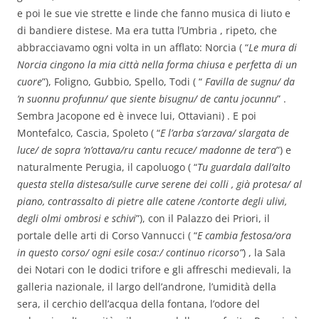
e poi le sue vie strette e linde che fanno musica di liuto e
di bandiere distese.
Ma era tutta l’Umbria , ripeto, che
abbracciavamo ogni volta in un afflato: Norcia ( “
Le mura di
Norcia cingono la mia città nella forma chiusa e perfetta di un
cuore
”), Foligno, Gubbio, Spello, Todi ( “
Favilla de sugnu/ da
‘n suonnu profunnu/ que siente bisugnu/ de cantu jocunnu
” .
Sembra Jacopone ed è invece lui, Ottaviani) . E poi
Montefalco, Cascia, Spoleto ( “
E l’arba s’arzava/ slargata de
luce/ de sopra ‘n’ottava/ru cantu recuce/ madonne de tera
”) e
naturalmente Perugia, il capoluogo ( “
Tu guardala dall’alto
questa stella distesa/sulle curve serene dei colli , già protesa/ al
piano, contrassalto di pietre alle catene /contorte degli ulivi,
degli olmi ombrosi e schivi
”), con il Palazzo dei Priori, il
portale delle arti di Corso Vannucci ( “
E cambia festosa/ora
in questo corso/ ogni esile cosa:/ continuo ricorso”
) , la Sala
dei Notari con le dodici trifore e gli affreschi medievali, la
galleria nazionale, il largo dell’androne, l’umidità della
sera, il cerchio dell’acqua della fontana, l’odore del