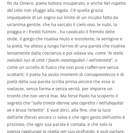
fin da Omero, poeta tuttora insuperato, e anche
Nel rispetto
del cielo
non sfugge alla regola. C’è quella grazia
impalpabile di un sogno sul limite di un incubo fatto da
un’anima gentile, che ha varcato il cielo vivo, le nubi, la
pioggia e i freddi fulmini , ha cavalcato il fremito delle
onde, il gorgo che risaliva muto e insistente, la vertigine e
la pietà, ha atteso a lungo l’arrivo di una parola che risaliva
lentamente dalla coscienza e poi volava via, come “
le stelle,
invisibili luci di città / fuochi inestinguibili / nell’intimità
”, o
come un uccello di fuoco che non puoi riafferrare senza
scottarti; il poeta ha avuto momenti di consapevolezza e di
pietà della sua parola scritta prima ancora che essa si
svelasse, senza forma e senza verità, per imporre un
trionfo che non verrà mai. Ma forse Paolo ha scoperto il
segreto che “
sulla trinità /dorme una capretta / nell’ubiquità/
va e bruca l’erbetta
”. E vuol dirci, alla fine, che la luce
dell’arte (forse) ancora ci salva e che ogni gesto dell’uomo è
prezioso, che ogni sua parola è contata, e che solo la
poesia raggiunge la realtà nel suo profondo, e può parlare,