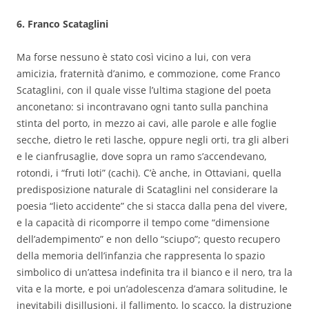
6. Franco Scataglini
Ma forse nessuno è stato così vicino a lui, con vera
amicizia, fraternità d’animo, e commozione, come Franco
Scataglini, con il quale visse l’ultima stagione del poeta
anconetano: si incontravano ogni tanto sulla panchina
stinta del porto, in mezzo ai cavi, alle parole e alle foglie
secche, dietro le reti lasche, oppure negli orti, tra gli alberi
e le cianfrusaglie, dove sopra un ramo s’accendevano,
rotondi, i “fruti loti” (cachi). C’è anche, in Ottaviani, quella
predisposizione naturale di Scataglini nel considerare la
poesia “lieto accidente” che si stacca dalla pena del vivere,
e la capacità di ricomporre il tempo come “dimensione
dell’adempimento” e non dello “sciupo”; questo recupero
della memoria dell’infanzia che rappresenta lo spazio
simbolico di un’attesa indefinita tra il bianco e il nero, tra la
vita e la morte, e poi un’adolescenza d’amara solitudine, le
inevitabili disillusioni, il fallimento, lo scacco, la distruzione