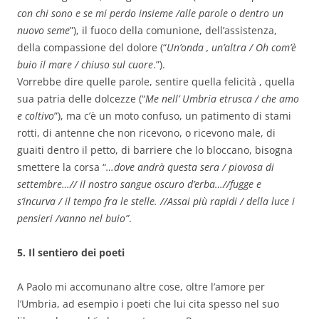
con chi sono e se mi perdo insieme /alle parole o dentro un
nuovo seme
”), il fuoco della comunione, dell’assistenza,
della compassione del dolore (“
Un’onda , un’altra / Oh com’è
buio il mare / chiuso sul cuore
.”).
Vorrebbe dire quelle parole, sentire quella felicità , quella
sua patria delle dolcezze (“
Me nell’ Umbria etrusca / che amo
e coltivo
”), ma c’è un moto confuso, un patimento di stami
rotti, di antenne che non ricevono, o ricevono male, di
guaiti dentro il petto, di barriere che lo bloccano, bisogna
smettere la corsa “
…dove andrà questa sera / piovosa di
settembre…// il nostro sangue oscuro d’erba…//fugge e
s’incurva / il tempo fra le stelle. //Assai più rapidi / della luce i
pensieri /vanno nel buio”
.
5. Il sentiero dei poeti
A Paolo mi accomunano altre cose, oltre l’amore per
l’Umbria, ad esempio i poeti che lui cita spesso nel suo