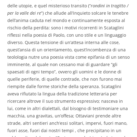
delle utopie, e quel misterioso transito (“
rondini in tragitto /
per la valle dei re
”) che allude all’inquieto solcare le tenebre
dell’anima caduta nel mondo e continuamente esposta al
rischio della perdita: sono i motivi ricorrenti in Scataglini
riflessi nella poesia di Paolo, con uno stile e un linguaggio
diverso. Questa tensione di un’attesa interna alle cose,
quest’ansia di un orientamento, quest’incombenza di una
teolologia nutre una poesia vista come epifania di un senso
imminente, al quale non cessano mai di guardare “gli
spaesati di ogni tempo”, ovvero gli uomini e le donne di
quelle periferie, di quelle contrade, che non furono mai
riempite dalle forme storiche della speranza. Scataglini
aveva rifiutato la lingua della tradizione letteraria per
ricercare altrove il suo strumento espressivo; nasceva in
lui, come in altri dialettali, dal bisogno di testimoniare una
macchia, una gravitas, un’offesa; Ottaviani prende altre
strade, altri sentieri anch’essi solitari, impervi, fuori mano,
fuori asse, fuori dai nostri tempi , che precipitano in un