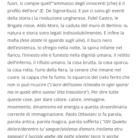
fuori, si compie quell’“’ammasso degli innocenti [che] è il
profilo dell’era” (E. De Signoribus). E poi ci sono gli eventi
della storia ( la rivoluzione ungherese, Fidel Castro, le
Brigate rosse, Aldo Moro, la caduta del muro di Berlino: io,
natura e storia sono legati indissolubilmente). E infine la
mafia (
Non alzate lo sguardo sugli ulivi
), il buco nero
dell’esistenza, lo sfregio nella notte, la spina infame nel
fianco, l’innesto vile e funesto nella dignità umana, il relitto
dell’inferno, il rifiuto umano, la cosa brutta, la cosa sporca,
la cosa rotta, l’urlo della fiera, la cenere che rimane nel
cuore, la cappa che fa fumo, lo squarcio del cielo ferito che
non si può ricucire (“
L’acre dell’ozono /s’insidia in ogni spora/
ma in quale altro suono/ Vita trascolora
”). Per dire tutte
queste cose, per dare colore, calore, immagine,
movimento, dinamismo ed energia a questa straordinaria
corrente di immaginazione, Paolo Ottaviani si fa parola,
parola antica, parola magica, parola sofferta ( “
Oh! Quantu
dolore/derentro tu’ sangue!/violensa d’amore /reclama atru
sangue// E lucciole vaghe /de notte silente/ tecco ‘n secche