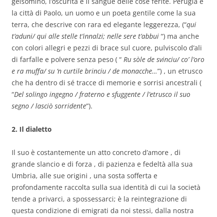
gelsomino, l’oscurità e il sangue delle cose ferite. Perugia è
la città di Paolo, un uomo e un poeta gentile come la sua
terra, che descrive con rara ed elegante leggerezza, (“
qui
t’aduni/ qui alle stelle t’innalzi; nelle sere t’abbui
“) ma anche
con colori allegri e pezzi di brace sul cuore, pulviscolo d’ali
di farfalle e polvere senza peso ( “
Ru sòle de svinciu/ co’ l’oro
e ra muffa/ su ‘n curtile brinciu / de monacche…
”) , un etrusco
che ha dentro di sé tracce di memorie e sorrisi ancestrali (
“
Del solingo ingegno / fraterno e sfuggente / l’etrusco il suo
segno / lasciò sorridente
”).
2. Il dialetto
Il suo è costantemente un atto concreto d’amore , di
grande slancio e di forza , di pazienza e fedeltà alla sua
Umbria, alle sue origini , una sosta sofferta e
profondamente raccolta sulla sua identità di cui la società
tende a privarci, a spossessarci; è la reintegrazione di
questa condizione di emigrati da noi stessi, dalla nostra