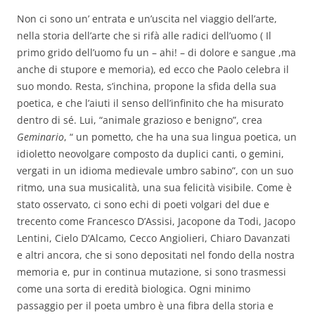
Non ci sono un’ entrata e un’uscita nel viaggio dell’arte,
nella storia dell’arte che si rifà alle radici dell’uomo ( Il
primo grido dell’uomo fu un – ahi! – di dolore e sangue ,ma
anche di stupore e memoria), ed ecco che Paolo celebra il
suo mondo. Resta, s’inchina, propone la sfida della sua
poetica, e che l’aiuti il senso dell’infinito che ha misurato
dentro di sé. Lui, “animale grazioso e benigno”, crea
Geminario
, “ un pometto, che ha una sua lingua poetica, un
idioletto neovolgare composto da duplici canti, o gemini,
vergati in un idioma medievale umbro sabino”, con un suo
ritmo, una sua musicalità, una sua felicità visibile. Come è
stato osservato, ci sono echi di poeti volgari del due e
trecento come Francesco D’Assisi, Jacopone da Todi, Jacopo
Lentini, Cielo D’Alcamo, Cecco Angiolieri, Chiaro Davanzati
e altri ancora, che si sono depositati nel fondo della nostra
memoria e, pur in continua mutazione, si sono trasmessi
come una sorta di eredità biologica. Ogni minimo
passaggio per il poeta umbro è una fibra della storia e