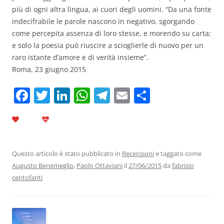
più di ogni altra lingua, ai cuori degli uomini. “Da una fonte
indecifrabile le parole nascono in negativo, sgorgando
come percepita assenza di loro stesse, e morendo su carta;
e solo la poesia può riuscire a scioglierle di nuovo per un
raro istante d’amore e di verità insieme”.
Roma, 23 giugno 2015
F
T
Li
W
T
E
C
a
w
n
h
el
m
o
c
itt
k
at
e
ai
n
e
er
e
s
gr
l
di
b
dI
A
a
vi
Questo articolo è stato pubblicato in
Recensioni
e taggato come
Augusto Benemeglio
,
Paolo Ottaviani
il
27/06/2015
da
fabrizio
o
n
p
m
di
centofanti
o
p
k