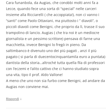
Cara funanbola, da Augias, che conobbi molti anni fa a
Lecce, quando fece una sorta di “special” nelle carceri
insieme alla Ricciarelli ( che accoppiata!), non ci vanno i
“santi” come Paolo Ottaviani, ma piuttosto i ” diavoli”, o
piccoli diavoli come Benigni, che proprio da lì, trasse il suo
trampolino di lancio. Augias ( che tra noi è un mediocre
giornalista e un pessimo scrittore) pensava di farne una
macchietta, invece Benigni lo fregò in pieno. Da
saltimbanco è divenuto uno dei più pagati , anzi il più
pagato ( si parla di duecentocinquantamila euro a puntata)
dantista della storia…altroché tutta quella fila di professori
con l’eczemi e l’alito cattivo che ci hanno studiato sopra
una vita, tipo il prof. Aldo Vallone!
A meno che uno non sia furbo come Benigni, ad andare da
Augias non conviene mai.
↓
Rispondi