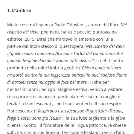
1. L’Umbria
Molte cose mi legano a Paolo Ottaviani , autore del libro
Nel
rispetto del cielo
, poemetti, haiku e poesie, puntoacapo
editrice, 2015. Direi che mi trovo in sintonia con lui a
partire dal titolo stesso di quest’opera,
Nel rispetto del cielo
, “
quello spazio immenso /fra qui e l’orlo/ del cominciamento/
quando le spine dorsali / stanno tutte distese
”, e nel rispetto
profondo della mite Umbria gentile (“
Chissà quale mistero
mi portò dentro la tua leggerezza antica,/ in quel confuso fiume
di parole/ senza miraggio di foce nel mare…
”) che per
moltissimi anni , ad ogni stagione estiva, venivo a visitare,
ri-scoprire e ri-amare, in particolare Assisi (mia moglie è
terziaria francescana) , con i suoi sentieri e il suo respiro
francescano, ( “
Respirano i sassi/sangue di giustizia/ d’acque,
faggi e sassi/ sono già letizia
”), la sua luce tagliente e la gioia
silente , Giotto , il fondatore della lingua pittorica, le chiese
gotiche, con le sue linee in tensione e lo slancio verso l’alto,