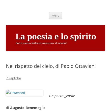
Vai
al
La poesia e lo spirito
contenuto
Potrà questa bellezza rovesciare il mondo?
Menu
Nel rispetto del cielo, di Paolo Ottaviani
7 Repliche
Un poeta gentile
di
Augusto Benemeglio