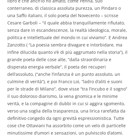
libro e che anch’io ho amato, come Penna, suo
conterraneo, di classica assoluta purezza, un Pindaro o
una Saffo italiani, il solo poeta del Novecento – scrisse
Cesare Garboli – “il quale abbia tranquillamente rifiutato,
senza dare in escandescenze, la realtà ideologica, morale,
politica e intellettuale del mondo in cui viviamo”. E Andrea
Zanzotto ( “La poesia sembra divagare e intorbidare, ma
infine dilucida quanto v’è di più aggrumato nella storia”), il
grande poeta delle cose alte, “dalla straordinaria e
disperata energia verbale”, il poeta dei recuperi
dell’assoluto, (“anche l’infanzia è un punto assoluto, un
culmine di verità”), e poi Franco Loi, “ladro d’aliti e suoni
per le strade di Milano”, dove visse “tra l’incubo e il sogno”
il suo doloroso diarismo, la vena gnomica e le minime
verità, e la compagine di dubbi in cui si aggira sgomento,
verso una soglia della trasparenza, una lirica rarefatta da
definitivo congedo da ogni grevità espressionistica. Tutte
cose che Ottaviani ha assorbito come un velo di particelle
minutissime d’umori e sensazioni, un pulviscolo d’atomi.