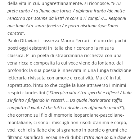
della vita in cui, ungarettianamente, si riconosce. ”
E ru
prete canta / ru fiume que torna, / pipinara franta /de notte
rencorna /pe’ scenne da lietti /e core a ri campi //… Respunni
que luna /sta sanza fenetra / e porta nisciuna /que l’omo
c’aretra
”.
Paolo Ottaviani – osserva Mauro Ferrari – è uno dei pochi
poeti oggi esistenti in Italia che ricercano la misura
classica. E’ un poeta di straordinaria ricchezza con una
vena ricca e composita la cui voce viene da lontano, dal
profondo; la sua poesia è innervata in una lunga tradizione
letteraria rivissuta con amore e creatività. Ma c’è in lui,
soprattutto, l’intuito che coglie la luce attraverso i minimi
respiri clandestini (“
S’inerpica vita / tra specchi e riflessi / buia
s’infinita / fulgendo in recessi. …Da quale incrinatura soffia
compatto il vuoto / che tutti ci divide con affannato moto?”
),
che corrono sul filo di memorie leopardiane-pascoliane-
montaliane, ci sono i miscugli non risolti d’anima e corpo,
voci, echi di sillabe che si sgranano in parole o grumi che
filtrano significati, voragine di dubbi (“
Ora non so più dove /e