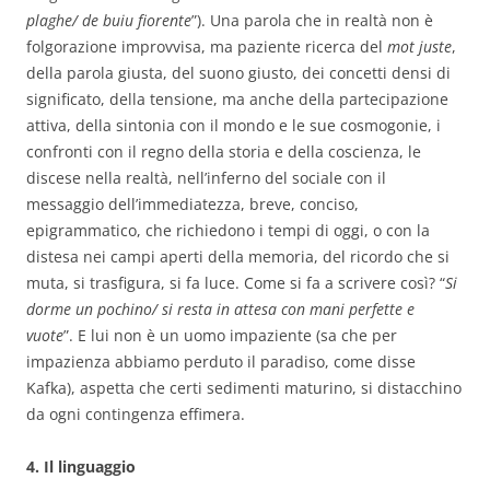
plaghe/ de buiu fiorente
”). Una parola che in realtà non è
folgorazione improvvisa, ma paziente ricerca del
mot juste
,
della parola giusta, del suono giusto, dei concetti densi di
significato, della tensione, ma anche della partecipazione
attiva, della sintonia con il mondo e le sue cosmogonie, i
confronti con il regno della storia e della coscienza, le
discese nella realtà, nell’inferno del sociale con il
messaggio dell’immediatezza, breve, conciso,
epigrammatico, che richiedono i tempi di oggi, o con la
distesa nei campi aperti della memoria, del ricordo che si
muta, si trasfigura, si fa luce. Come si fa a scrivere così? “
Si
dorme un pochino/ si resta in attesa con mani perfette e
vuote
”. E lui non è un uomo impaziente (sa che per
impazienza abbiamo perduto il paradiso, come disse
Kafka), aspetta che certi sedimenti maturino, si distacchino
da ogni contingenza effimera.
4. Il linguaggio