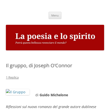
Vai
al
La poesia e lo spirito
contenuto
Potrà questa bellezza rovesciare il mondo?
Menu
Il gruppo, di Joseph O’Connor
1 Replica
di
Guido Michelone
Riflessioni sul nuovo romanzo del grande autore dublinese