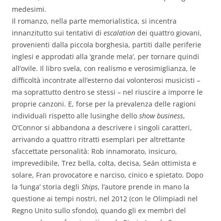
medesimi.
Il romanzo, nella parte memorialistica, si incentra
innanzitutto sui tentativi di
escalation
dei quattro giovani,
provenienti dalla piccola borghesia, partiti dalle periferie
inglesi e approdati alla ‘grande mela’, per tornare quindi
all’ovile. Il libro svela, con realismo e verosimiglianza, le
difficoltà incontrate all’esterno dai volonterosi musicisti –
ma soprattutto dentro se stessi – nel riuscire a imporre le
proprie canzoni. E, forse per la prevalenza delle ragioni
individuali rispetto alle lusinghe dello
show business
,
O’Connor si abbandona a descrivere i singoli caratteri,
arrivando a quattro ritratti esemplari per altrettante
sfaccettate personalità: Rob innamorato, insicuro,
imprevedibile, Trez bella, colta, decisa, Seán ottimista e
solare, Fran provocatore e narciso, cinico e spietato. Dopo
la ‘lunga’ storia degli
Ships
, l’autore prende in mano la
questione ai tempi nostri, nel 2012 (con le Olimpiadi nel
Regno Unito sullo sfondo), quando gli ex membri del