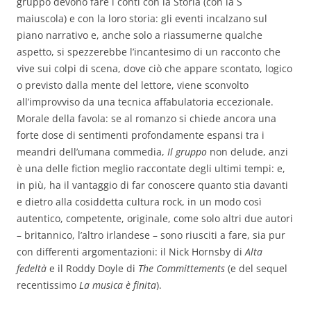
gruppo devono fare i conti con la Storia (con la S
maiuscola) e con la loro storia: gli eventi incalzano sul
piano narrativo e, anche solo a riassumerne qualche
aspetto, si spezzerebbe l’incantesimo di un racconto che
vive sui colpi di scena, dove ciò che appare scontato, logico
o previsto dalla mente del lettore, viene sconvolto
all’improvviso da una tecnica affabulatoria eccezionale.
Morale della favola: se al romanzo si chiede ancora una
forte dose di sentimenti profondamente espansi tra i
meandri dell’umana commedia,
Il gruppo
non delude, anzi
è una delle fiction meglio raccontate degli ultimi tempi: e,
in più, ha il vantaggio di far conoscere quanto stia davanti
e dietro alla cosiddetta cultura rock, in un modo così
autentico, competente, originale, come solo altri due autori
– britannico, l’altro irlandese – sono riusciti a fare, sia pur
con differenti argomentazioni: il Nick Hornsby di
Alta
fedeltà
e il Roddy Doyle di
The Committements
(e del sequel
recentissimo
La musica è finita
).