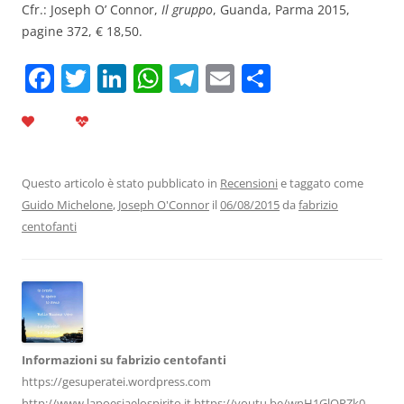
Cfr.: Joseph O’ Connor,
Il gruppo
, Guanda, Parma 2015,
pagine 372, € 18,50.
F
T
Li
W
T
E
C
a
w
n
h
el
m
o
c
itt
k
at
e
ai
n
e
er
e
s
gr
l
di
b
dI
A
a
vi
Questo articolo è stato pubblicato in
Recensioni
e taggato come
Guido Michelone
,
Joseph O'Connor
il
06/08/2015
da
fabrizio
o
n
p
m
di
centofanti
o
p
k
Informazioni su fabrizio centofanti
https://gesuperatei.wordpress.com
http://www.lapoesiaelospirito.it https://youtu.be/wnH1GlOPZk0