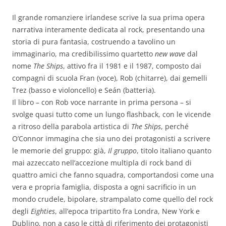
Il grande romanziere irlandese scrive la sua prima opera
narrativa interamente dedicata al rock, presentando una
storia di pura fantasia, costruendo a tavolino un
immaginario, ma credibilissimo quartetto
new wave
dal
nome
The Ships
, attivo fra il 1981 e il 1987, composto dai
compagni di scuola Fran (voce), Rob (chitarre), dai gemelli
Trez (basso e violoncello) e Seán (batteria).
Il libro – con Rob voce narrante in prima persona – si
svolge quasi tutto come un lungo flashback, con le vicende
a ritroso della parabola artistica di
The Ships
, perché
O’Connor immagina che sia uno dei protagonisti a scrivere
le memorie del gruppo: già,
Il gruppo
, titolo italiano quanto
mai azzeccato nell’accezione multipla di rock band di
quattro amici che fanno squadra, comportandosi come una
vera e propria famiglia, disposta a ogni sacrificio in un
mondo crudele, bipolare, strampalato come quello del rock
degli
Eighties
, all’epoca tripartito fra Londra, New York e
Dublino, non a caso le città di riferimento dei protagonisti