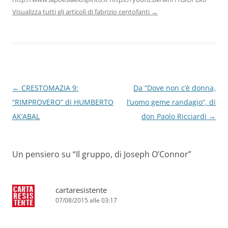
Visualizza tutti gli articoli di fabrizio centofanti
→
Navigazione
←
CRESTOMAZIA 9:
Da “Dove non c’è donna,
articolo
“RIMPROVERO” di HUMBERTO
l’uomo geme randagio”, di
AK’ABAL
don Paolo Ricciardi
→
Un pensiero su “
Il gruppo, di Joseph O’Connor
”
cartaresistente
07/08/2015 alle 03:17