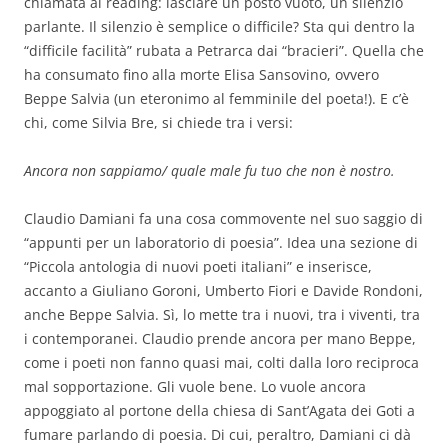
chiamata al reading: lasciare un posto vuoto, un silenzio
parlante. Il silenzio è semplice o difficile? Sta qui dentro la
“difficile facilità” rubata a Petrarca dai “bracieri”. Quella che
ha consumato fino alla morte Elisa Sansovino, ovvero
Beppe Salvia (un eteronimo al femminile del poeta!). E c’è
chi, come Silvia Bre, si chiede tra i versi:
Ancora non sappiamo/ quale male fu tuo che non è nostro.
Claudio Damiani fa una cosa commovente nel suo saggio di
“appunti per un laboratorio di poesia”. Idea una sezione di
“Piccola antologia di nuovi poeti italiani” e inserisce,
accanto a Giuliano Goroni, Umberto Fiori e Davide Rondoni,
anche Beppe Salvia. Sì, lo mette tra i nuovi, tra i viventi, tra
i contemporanei. Claudio prende ancora per mano Beppe,
come i poeti non fanno quasi mai, colti dalla loro reciproca
mal sopportazione. Gli vuole bene. Lo vuole ancora
appoggiato al portone della chiesa di Sant’Agata dei Goti a
fumare parlando di poesia. Di cui, peraltro, Damiani ci dà