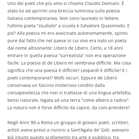
Uno dei poeti che più amo si chiama Claudio Damiani. È
stato lui ad aprirmi una breccia luminosa sulla poesia
italiana contemporanea. Non sono laureato in lettere,
l’ultimo poeta “studiato” a scuola è Salvatore Quasimodo. E
poi? Alla poesia mi ero avvicinato autonomamente, spinto
pure dal fatto che nel paese in cui vivo era nato un poeta
dal nome altisonante: Libero de Libero.
Certo, a 18 anni
entrare in quella poesia “surrealista” non era operazione
facile. La poesia di de Libero mi sembrava difficile. Ma cosa
significa che una poesia è difficile? Leopardi è difficile? E i
poeti contemporanei? Molti oscuri. Eppure de Libero
conservava un fascino misterioso condito dalla
consapevolezza che non si trattasse di una lingua artefatta,
bensì naturale, legata ad una terra “come albero a radice”.
La natura non è forse difficile da capire, da com-prendere?
Negli Anni ’80 a Roma un gruppo di giovani poeti, scrittori,
artisti aveva preso a riunirsi a Sant’Agata de’ Goti: avevano
già intuito questo scollamento tra arte e pubblico, tra