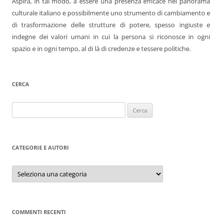
Aspira, in tal modo, a essere una presenza efficace nel panorama
culturale italiano e possibilmente uno strumento di cambiamento e
di trasformazione delle strutture di potere, spesso ingiuste e
indegne dei valori umani in cui la persona si riconosce in ogni
spazio e in ogni tempo, al di là di credenze e tessere politiche.
CERCA
Ricerca
per:
CATEGORIE E AUTORI
Categorie
e
autori
COMMENTI RECENTI