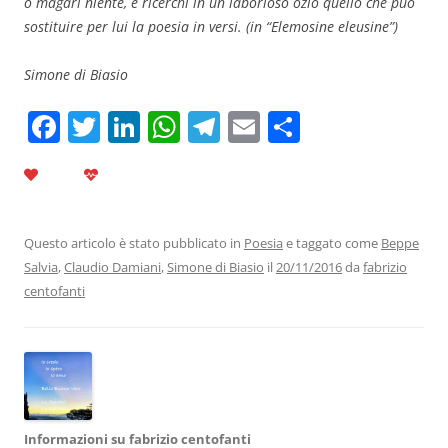
o magari niente, e ricerchi in un laborioso ozio quello che può
sostituire per lui la poesia in versi. (in “Elemosine eleusine”)
Simone di Biasio
F
T
Li
W
T
E
C
a
w
n
h
el
m
o
c
itt
k
at
e
ai
n
e
er
e
s
gr
l
di
b
dI
A
a
vi
Questo articolo è stato pubblicato in
Poesia
e taggato come
Beppe
Salvia
,
Claudio Damiani
,
Simone di Biasio
il
20/11/2016
da
fabrizio
o
n
p
m
di
centofanti
o
p
k
Informazioni su fabrizio centofanti