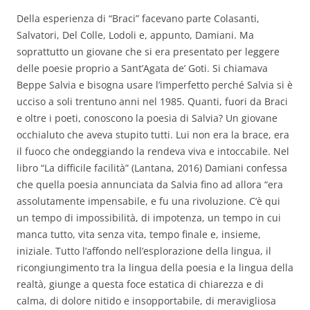
Della esperienza di “Braci” facevano parte Colasanti,
Salvatori, Del Colle, Lodoli e, appunto, Damiani. Ma
soprattutto un giovane che si era presentato per leggere
delle poesie proprio a Sant’Agata de’ Goti. Si chiamava
Beppe Salvia e bisogna usare l’imperfetto perché Salvia si è
ucciso a soli trentuno anni nel 1985. Quanti, fuori da Braci
e oltre i poeti, conoscono la poesia di Salvia? Un giovane
occhialuto che aveva stupito tutti. Lui non era la brace, era
il fuoco che ondeggiando la rendeva viva e intoccabile. Nel
libro “La difficile facilità” (Lantana, 2016) Damiani confessa
che quella poesia annunciata da Salvia fino ad allora “era
assolutamente impensabile, e fu una rivoluzione. C’è qui
un tempo di impossibilità, di impotenza, un tempo in cui
manca tutto, vita senza vita, tempo finale e, insieme,
iniziale. Tutto l’affondo nell’esplorazione della lingua, il
ricongiungimento tra la lingua della poesia e la lingua della
realtà, giunge a questa foce estatica di chiarezza e di
calma, di dolore nitido e insopportabile, di meravigliosa