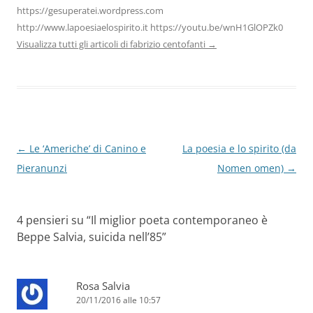
https://gesuperatei.wordpress.com
http://www.lapoesiaelospirito.it https://youtu.be/wnH1GlOPZk0
Visualizza tutti gli articoli di fabrizio centofanti
→
Navigazione
←
Le ‘Americhe’ di Canino e
La poesia e lo spirito (da
articolo
Pieranunzi
Nomen omen)
→
4 pensieri su “
Il miglior poeta contemporaneo è
Beppe Salvia, suicida nell’85
”
Rosa Salvia
20/11/2016 alle 10:57