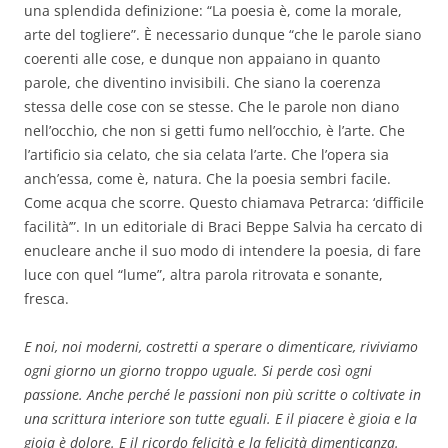
una splendida definizione: “La poesia è, come la morale,
arte del togliere”. È necessario dunque “che le parole siano
coerenti alle cose, e dunque non appaiano in quanto
parole, che diventino invisibili. Che siano la coerenza
stessa delle cose con se stesse. Che le parole non diano
nell’occhio, che non si getti fumo nell’occhio, è l’arte. Che
l’artificio sia celato, che sia celata l’arte. Che l’opera sia
anch’essa, come è, natura. Che la poesia sembri facile.
Come acqua che scorre. Questo chiamava Petrarca: ‘difficile
facilità’”. In un editoriale di Braci Beppe Salvia ha cercato di
enucleare anche il suo modo di intendere la poesia, di fare
luce con quel “lume”, altra parola ritrovata e sonante,
fresca.
E noi, noi moderni, costretti a sperare o dimenticare, riviviamo
ogni giorno un giorno troppo uguale. Si perde così ogni
passione. Anche perché le passioni non più scritte o coltivate in
una scrittura interiore son tutte eguali. E il piacere è gioia e la
gioia è dolore. E il ricordo felicità e la felicità dimenticanza.