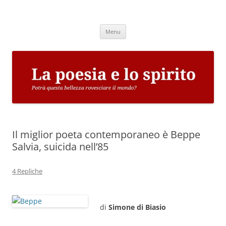
Vai
al
La poesia e lo spirito
contenuto
Potrà questa bellezza rovesciare il mondo?
Menu
Il miglior poeta contemporaneo è Beppe
Salvia, suicida nell’85
4 Repliche
di
Simone di Biasio