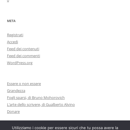
0
META
Registrati
Accedi
Feed dei contenuti
Feed dei commenti
WordPress.org
Essere o non essere
Grandezza
Fogli sparsi, di Bruno Mohorovich
L’arte dello scrivere, di Gualberto Alvino
Donare
Utilizziamo i cookie per essere sicuri che tu possa avere la