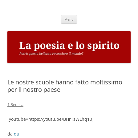
Vai
al
La poesia e lo spirito
contenuto
Potrà questa bellezza rovesciare il mondo?
Menu
Le nostre scuole hanno fatto moltissimo
per il nostro paese
1 Replica
[youtube=https://youtu.be/BHrTsWLhq10]
da
qui