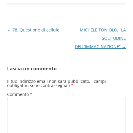
Navigazione
←
78. Questione di cellule
MICHELE TONIOLO, “LA
articolo
SOLITUDINE
DELL’IMMAGINAZIONE”
→
Lascia un commento
Il tuo indirizzo email non sarà pubblicato.
I campi
obbligatori sono contrassegnati
*
Commento
*