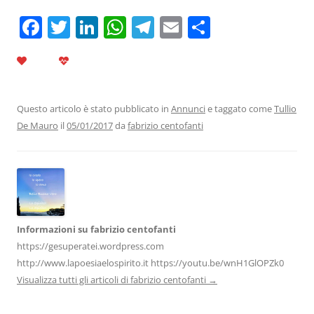
F
T
Li
W
T
E
C
a
w
n
h
el
m
o
c
itt
k
at
e
ai
n
e
er
e
s
gr
l
di
b
dI
A
a
vi
Questo articolo è stato pubblicato in
Annunci
e taggato come
Tullio
De Mauro
il
05/01/2017
da
fabrizio centofanti
o
n
p
m
di
o
p
k
Informazioni su fabrizio centofanti
https://gesuperatei.wordpress.com
http://www.lapoesiaelospirito.it https://youtu.be/wnH1GlOPZk0
Visualizza tutti gli articoli di fabrizio centofanti
→