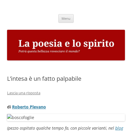
Vai
al
La poesia e lo spirito
contenuto
Potrà questa bellezza rovesciare il mondo?
Menu
L’intesa è un fatto palpabile
Lascia una risposta
di
Roberto Plevano
(pezzo ospitato qualche tempo fa, con piccole varianti, nel
blog