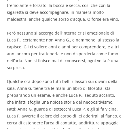
tremolante e forzato, la bocca è secca, così che con la
sigaretta si deve accompagnare, in maniera molto
maldestra, anche qualche sorso d’acqua. O forse era vino.
Però nessuno si accorge dell’interna crisi emozionale di
Luca P., certamente non Anna G., e nemmeno lui stesso la
capisce. Gli ci vollero anni e anni per comprendere, e altri
anni ancora per trattenerla e non disperderla come fumo
nell’aria. Non si finisce mai di conoscersi, ogni volta è una
sorpresa.
Qualche ora dopo sono tutti belli rilassati sui divani della
sala. Anna G. tiene tra le mani un libro di filosofia, sta
preparando un esame, e anche Luca P., seduto accanto,
che infatti sfoglia una noiosa storia del neopositivismo.
Fatti: Anna G. guarda di sottecchi Luca P. e gli si fa vicina.
Luca P. avverte il calore del corpo di lei aderirgli al fianco, e
cerca di estendere l’area di contatto, addirittura appoggia