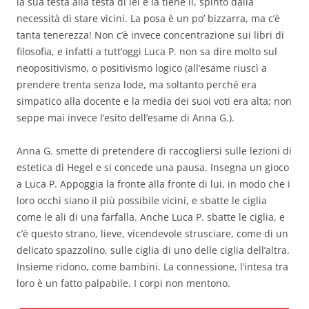
la sua testa alla testa di lei e la tiene lì, spinto dalla
necessità di stare vicini. La posa è un po’ bizzarra, ma c’è
tanta tenerezza! Non c’è invece concentrazione sui libri di
filosofia, e infatti a tutt’oggi Luca P. non sa dire molto sul
neopositivismo, o positivismo logico (all’esame riuscì a
prendere trenta senza lode, ma soltanto perché era
simpatico alla docente e la media dei suoi voti era alta; non
seppe mai invece l’esito dell’esame di Anna G.).
Anna G. smette di pretendere di raccogliersi sulle lezioni di
estetica di Hegel e si concede una pausa. Insegna un gioco
a Luca P. Appoggia la fronte alla fronte di lui, in modo che i
loro occhi siano il più possibile vicini, e sbatte le ciglia
come le ali di una farfalla. Anche Luca P. sbatte le ciglia, e
c’è questo strano, lieve, vicendevole strusciare, come di un
delicato spazzolino, sulle ciglia di uno delle ciglia dell’altra.
Insieme ridono, come bambini. La connessione, l’intesa tra
loro è un fatto palpabile. I corpi non mentono.