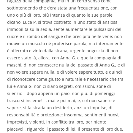
ragazzi della compagnia, ma in un certo senso come
sottintendendo che c’era stata una frequentazione, con
uno o più di loro, più intensa di quanto le sue parole
dicano, Luca P. si trova costretto in uno stato di ansiosa
immobilità sulla sedia, sente aumentare le pulsazioni del
cuore e il rombo del sangue che precipita nelle vene; non
muove un muscolo né proferisce parola, ma internamente
è afferrato e vinto dalla strana, urgente angoscia di non
essere stato là, allora, con Anna G. e quella compagnia di
maschi, di non conoscere nulla del passato di Anna G., e di
non volere sapere nulla, e di volere sapere tutto, e quindi
di riconoscere come giusto e naturale e necessario che tra
lui e Anna G. non ci siano segreti, omissioni, zone di
silenzio – dopo appena un paio, non più, di pomeriggi
trascorsi insieme! –, mai e poi mai; e, col non sapere e
sapere, si fa strada un desiderio, anzi un impulso, di
responsabilità e protezione: insomma, sentimenti nuovi,
imprevisti, violenti, in conflitto tra loro, per niente
piacevoli, riguardo il passato di lei, il presente di loro due,