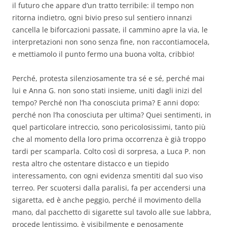
il futuro che appare d’un tratto terribile: il tempo non
ritorna indietro, ogni bivio preso sul sentiero innanzi
cancella le biforcazioni passate, il cammino apre la via, le
interpretazioni non sono senza fine, non raccontiamocela,
e mettiamolo il punto fermo una buona volta, cribbio!
Perché, protesta silenziosamente tra sé e sé, perché mai
lui e Anna G. non sono stati insieme, uniti dagli inizi del
tempo? Perché non l’ha conosciuta prima? E anni dopo:
perché non l’ha conosciuta per ultima? Quei sentimenti, in
quel particolare intreccio, sono pericolosissimi, tanto più
che al momento della loro prima occorrenza è già troppo
tardi per scamparla. Colto così di sorpresa, a Luca P. non
resta altro che ostentare distacco e un tiepido
interessamento, con ogni evidenza smentiti dal suo viso
terreo. Per scuotersi dalla paralisi, fa per accendersi una
sigaretta, ed è anche peggio, perché il movimento della
mano, dal pacchetto di sigarette sul tavolo alle sue labbra,
procede lentissimo, è visibilmente e penosamente