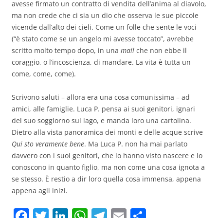
avesse firmato un contratto di vendita dell’anima al diavolo,
ma non crede che ci sia un dio che osserva le sue piccole
vicende dall’alto dei cieli. Come un folle che sente le voci
(“è stato come se un angelo mi avesse toccato”, avrebbe
scritto molto tempo dopo, in una
mail
che non ebbe il
coraggio, o l’incoscienza, di mandare. La vita è tutta un
come, come, come).
Scrivono saluti – allora era una cosa comunissima – ad
amici, alle famiglie. Luca P. pensa ai suoi genitori, ignari
del suo soggiorno sul lago, e manda loro una cartolina.
Dietro alla vista panoramica dei monti e delle acque scrive
Qui sto veramente bene
. Ma Luca P. non ha mai parlato
davvero con i suoi genitori, che lo hanno visto nascere e lo
conoscono in quanto figlio, ma non come una cosa ignota a
se stesso. È restio a dir loro quella cosa immensa, appena
appena agli inizi.
F
T
Li
W
T
E
C