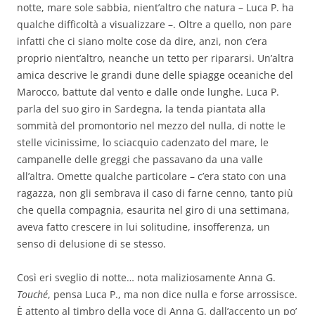
notte, mare sole sabbia, nient’altro che natura – Luca P. ha
qualche difficoltà a visualizzare –. Oltre a quello, non pare
infatti che ci siano molte cose da dire, anzi, non c’era
proprio nient’altro, neanche un tetto per ripararsi. Un’altra
amica descrive le grandi dune delle spiagge oceaniche del
Marocco, battute dal vento e dalle onde lunghe. Luca P.
parla del suo giro in Sardegna, la tenda piantata alla
sommità del promontorio nel mezzo del nulla, di notte le
stelle vicinissime, lo sciacquio cadenzato del mare, le
campanelle delle greggi che passavano da una valle
all’altra. Omette qualche particolare – c’era stato con una
ragazza, non gli sembrava il caso di farne cenno, tanto più
che quella compagnia, esaurita nel giro di una settimana,
aveva fatto crescere in lui solitudine, insofferenza, un
senso di delusione di se stesso.
Così eri sveglio di notte… nota maliziosamente Anna G.
Touché
, pensa Luca P., ma non dice nulla e forse arrossisce.
È attento al timbro della voce di Anna G. dall’accento un po’