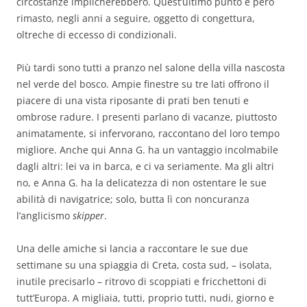
circostanze implicherebbero. Quest’ultimo punto è però
rimasto, negli anni a seguire, oggetto di congettura,
oltreche di eccesso di condizionali.
Più tardi sono tutti a pranzo nel salone della villa nascosta
nel verde del bosco. Ampie finestre su tre lati offrono il
piacere di una vista riposante di prati ben tenuti e
ombrose radure. I presenti parlano di vacanze, piuttosto
animatamente, si infervorano, raccontano del loro tempo
migliore. Anche qui Anna G. ha un vantaggio incolmabile
dagli altri: lei va in barca, e ci va seriamente. Ma gli altri
no, e Anna G. ha la delicatezza di non ostentare le sue
abilità di navigatrice; solo, butta lì con noncuranza
l’anglicismo
skipper
.
Una delle amiche si lancia a raccontare le sue due
settimane su una spiaggia di Creta, costa sud, – isolata,
inutile precisarlo – ritrovo di scoppiati e fricchettoni di
tutt’Europa. A migliaia, tutti, proprio tutti, nudi, giorno e