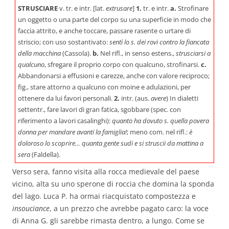
STRUSCIARE
v. tr. e intr. [lat.
extrusare
]
1.
tr. e intr.
a.
Strofinare
un oggetto o una parte del corpo su una superficie in modo che
faccia attrito, e anche toccare, passare rasente o urtare di
striscio; con uso sostantivato:
sentì lo s. dei rovi contro la fiancata
della macchina
(Cassola).
b.
Nel rifl., in senso estens.,
strusciarsi a
qualcuno
, sfregare il proprio corpo con qualcuno, strofinarsi.
c.
Abbandonarsi a effusioni e carezze, anche con valore reciproco;
fig., stare attorno a qualcuno con moine e adulazioni, per
ottenere da lui favori personali.
2.
intr. (aus.
avere
) In dialetti
settentr., fare lavori di gran fatica, sgobbare (spec. con
riferimento a lavori casalinghi):
quanto ha dovuto s. quella povera
donna per mandare avanti la famiglia!
; meno com. nel rifl.:
è
doloroso lo scoprire… quanta gente sudi e si struscii da mattina a
sera
(Faldella).
Verso sera, fanno visita alla rocca medievale del paese
vicino, alta su uno sperone di roccia che domina la sponda
del lago. Luca P. ha ormai riacquistato compostezza e
insouciance
, a un prezzo che avrebbe pagato caro: la voce
di Anna G. gli sarebbe rimasta dentro, a lungo. Come se