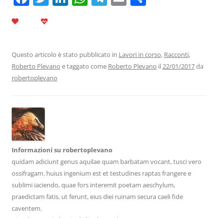
a
w
n
h
el
m
o
c
itt
k
at
e
ai
n
e
er
e
s
gr
l
di
b
dI
A
a
vi
Questo articolo è stato pubblicato in
Lavori in corso
,
Racconti
,
Roberto Plevano
e taggato come
Roberto Plevano
il
22/01/2017
da
o
n
p
m
di
robertoplevano
o
p
k
Informazioni su robertoplevano
quidam adiciunt genus aquilae quam barbatam vocant, tusci vero
ossifragam. huius ingenium est et testudines raptas frangere e
sublimi iaciendo, quae fors interemit poetam aeschylum,
praedictam fatis, ut ferunt, eius diei ruinam secura caeli fide
caventem.