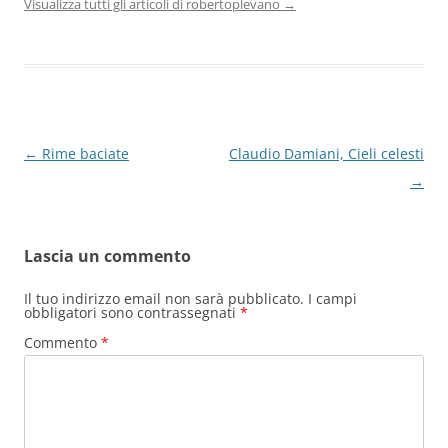
Visualizza tutti gli articoli di robertoplevano
→
Navigazione
←
Rime baciate
Claudio Damiani, Cieli celesti
articolo
→
Lascia un commento
Il tuo indirizzo email non sarà pubblicato.
I campi
obbligatori sono contrassegnati
*
Commento
*