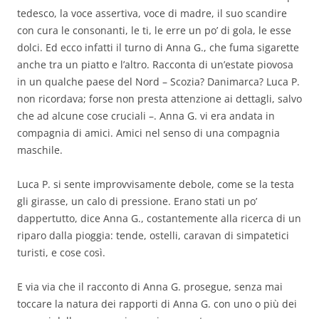
tedesco, la voce assertiva, voce di madre, il suo scandire
con cura le consonanti, le ti, le erre un po’ di gola, le esse
dolci. Ed ecco infatti il turno di Anna G., che fuma sigarette
anche tra un piatto e l’altro. Racconta di un’estate piovosa
in un qualche paese del Nord – Scozia? Danimarca? Luca P.
non ricordava; forse non presta attenzione ai dettagli, salvo
che ad alcune cose cruciali –. Anna G. vi era andata in
compagnia di amici. Amici nel senso di una compagnia
maschile.
Luca P. si sente improvvisamente debole, come se la testa
gli girasse, un calo di pressione. Erano stati un po’
dappertutto, dice Anna G., costantemente alla ricerca di un
riparo dalla pioggia: tende, ostelli, caravan di simpatetici
turisti, e cose così.
E via via che il racconto di Anna G. prosegue, senza mai
toccare la natura dei rapporti di Anna G. con uno o più dei