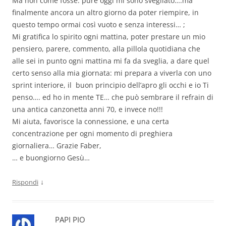
Ma non come fosse: pure oggi mi sono svegliato….ma
finalmente ancora un altro giorno da poter riempire, in
questo tempo ormai così vuoto e senza interessi… ;
Mi gratifica lo spirito ogni mattina, poter prestare un mio
pensiero, parere, commento, alla pillola quotidiana che
alle sei in punto ogni mattina mi fa da sveglia, a dare quel
certo senso alla mia giornata: mi prepara a viverla con uno
sprint interiore, il buon principio dell’apro gli occhi e io Ti
penso…. ed ho in mente TE… che può sembrare il refrain di
una antica canzonetta anni 70, e invece no!!!
Mi aiuta, favorisce la connessione, e una certa
concentrazione per ogni momento di preghiera
giornaliera… Grazie Faber,
… e buongiorno Gesù…
↓
Rispondi
PAPI PIO