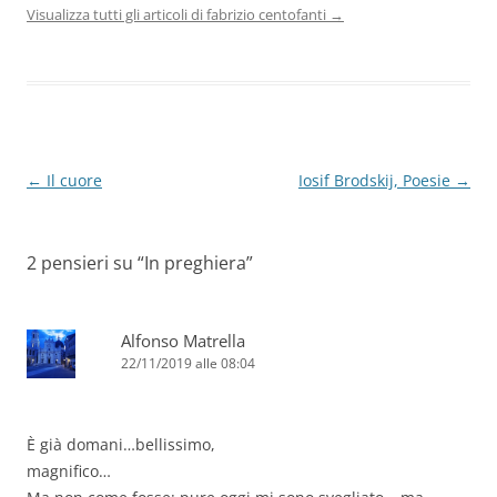
Visualizza tutti gli articoli di fabrizio centofanti
→
Navigazione
←
Il cuore
Iosif Brodskij, Poesie
→
articolo
2 pensieri su “
In preghiera
”
Alfonso Matrella
22/11/2019 alle 08:04
È già domani…bellissimo,
magnifico…