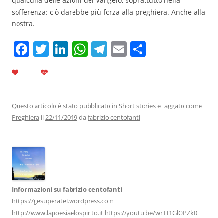
qualcuna delle azioni del Vangelo, soprattutto nella
sofferenza: ciò darebbe più forza alla preghiera. Anche alla
nostra.
F
T
Li
W
T
E
C
a
w
n
h
el
m
o
c
itt
k
at
e
ai
n
e
er
e
s
gr
l
di
b
dI
A
a
vi
Questo articolo è stato pubblicato in
Short stories
e taggato come
Preghiera
il
22/11/2019
da
fabrizio centofanti
o
n
p
m
di
o
p
k
Informazioni su fabrizio centofanti
https://gesuperatei.wordpress.com
http://www.lapoesiaelospirito.it https://youtu.be/wnH1GlOPZk0