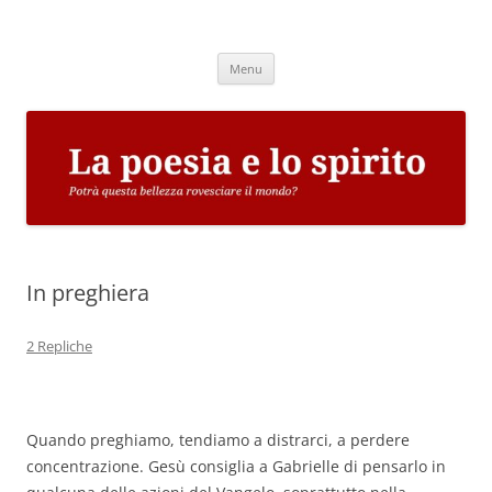
Vai
al
La poesia e lo spirito
contenuto
Potrà questa bellezza rovesciare il mondo?
Menu
In preghiera
2 Repliche
Quando preghiamo, tendiamo a distrarci, a perdere
concentrazione. Gesù consiglia a Gabrielle di pensarlo in