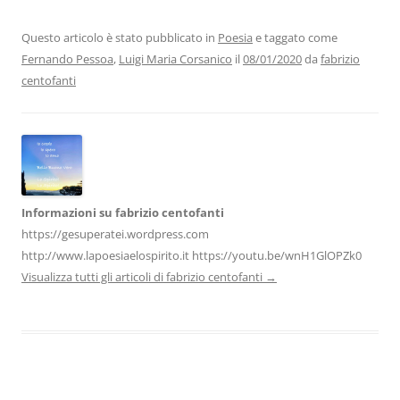
e
er
e
s
gr
l
di
b
dI
A
a
vi
Questo articolo è stato pubblicato in
Poesia
e taggato come
Fernando Pessoa
,
Luigi Maria Corsanico
il
08/01/2020
da
fabrizio
o
n
p
m
di
centofanti
o
p
k
Informazioni su fabrizio centofanti
https://gesuperatei.wordpress.com
http://www.lapoesiaelospirito.it https://youtu.be/wnH1GlOPZk0
Visualizza tutti gli articoli di fabrizio centofanti
→