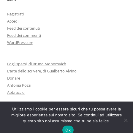
Registrati
Accedi
Feed dei contenuti
Feed dei commenti
WordPress.org
Fogli sparsi, di Bruno Mohorovich
L’arte dello scrivere, di Gualberto Alvino
Donare
Antonia Pozzi
Abbraccio
Utilizziamo i cookie per essere sicuri che tu possa avere la
migliore esperienza sul nostro sito. Se continui ad utilizzare
questo sito noi assumiamo che tu ne sia felice.
Proudly powered by WordPress
Ok