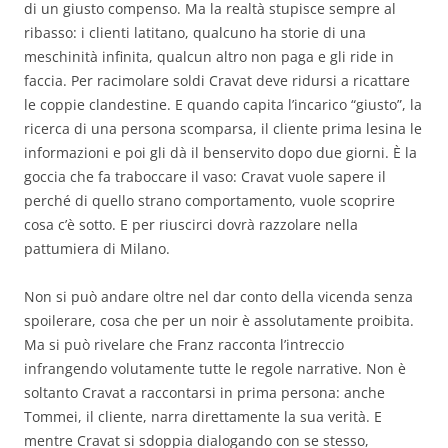
di un giusto compenso. Ma la realtà stupisce sempre al
ribasso: i clienti latitano, qualcuno ha storie di una
meschinità infinita, qualcun altro non paga e gli ride in
faccia. Per racimolare soldi Cravat deve ridursi a ricattare
le coppie clandestine. E quando capita l’incarico “giusto”, la
ricerca di una persona scomparsa, il cliente prima lesina le
informazioni e poi gli dà il benservito dopo due giorni. È la
goccia che fa traboccare il vaso: Cravat vuole sapere il
perché di quello strano comportamento, vuole scoprire
cosa c’è sotto. E per riuscirci dovrà razzolare nella
pattumiera di Milano.
Non si può andare oltre nel dar conto della vicenda senza
spoilerare, cosa che per un noir è assolutamente proibita.
Ma si può rivelare che Franz racconta l’intreccio
infrangendo volutamente tutte le regole narrative. Non è
soltanto Cravat a raccontarsi in prima persona: anche
Tommei, il cliente, narra direttamente la sua verità. E
mentre Cravat si sdoppia dialogando con se stesso,