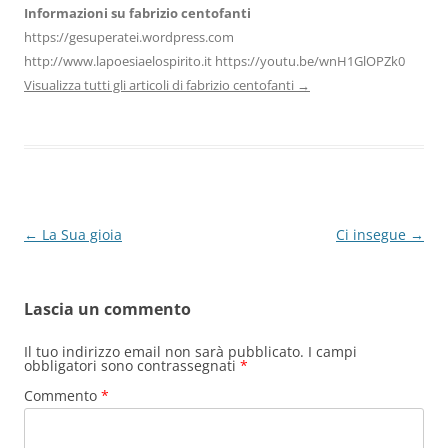
Informazioni su fabrizio centofanti
https://gesuperatei.wordpress.com
http://www.lapoesiaelospirito.it https://youtu.be/wnH1GlOPZk0
Visualizza tutti gli articoli di fabrizio centofanti
→
Navigazione
←
La Sua gioia
Ci insegue
→
articolo
Lascia un commento
Il tuo indirizzo email non sarà pubblicato.
I campi
obbligatori sono contrassegnati
*
Commento
*