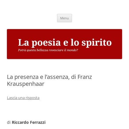
Vai
al
La poesia e lo spirito
contenuto
Potrà questa bellezza rovesciare il mondo?
Menu
La presenza e l’assenza, di Franz
Krauspenhaar
Lascia una risposta
di
Riccardo Ferrazzi