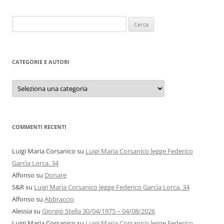
Ricerca
per:
CATEGORIE E AUTORI
Categorie
e
autori
COMMENTI RECENTI
Luigi Maria Corsanico
su
Luigi Maria Corsanico legge Federico
Garcìa Lorca. 34
Alfonso
su
Donare
S&R
su
Luigi Maria Corsanico legge Federico Garcìa Lorca. 34
Alfonso
su
Abbraccio
Alessia
su
Giorgio Stella 30/04/1975 – 04/08/2026
Luigi Maria Corsanico
su
Luigi Maria Corsanico legge Federico