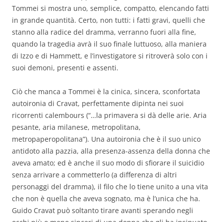
Tommei si mostra uno, semplice, compatto, elencando fatti
in grande quantità. Certo, non tutti: i fatti gravi, quelli che
stanno alla radice del dramma, verranno fuori alla fine,
quando la tragedia avrà il suo finale luttuoso, alla maniera
di Izzo e di Hammett, e l’investigatore si ritroverà solo con i
suoi demoni, presenti e assenti.
Ciò che manca a Tommei è la cinica, sincera, sconfortata
autoironia di Cravat, perfettamente dipinta nei suoi
ricorrenti calembours (“…la primavera si dà delle arie. Aria
pesante, aria milanese, metropolitana,
metropaperopolitana”). Una autoironia che è il suo unico
antidoto alla pazzia, alla presenza-assenza della donna che
aveva amato; ed è anche il suo modo di sfiorare il suicidio
senza arrivare a commetterlo (a differenza di altri
personaggi del dramma), il filo che lo tiene unito a una vita
che non è quella che aveva sognato, ma è l’unica che ha.
Guido Cravat può soltanto tirare avanti sperando negli