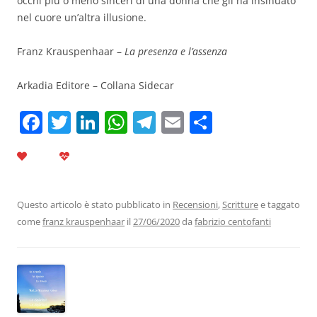
occhi più o meno sinceri di una donna che gli ha insinuato
nel cuore un’altra illusione.
Franz Krauspenhaar –
La presenza e l’assenza
Arkadia Editore – Collana Sidecar
F
T
Li
W
T
E
C
a
w
n
h
el
m
o
c
itt
k
at
e
ai
n
e
er
e
s
gr
l
di
b
dI
A
a
vi
Questo articolo è stato pubblicato in
Recensioni
,
Scritture
e taggato
come
franz krauspenhaar
il
27/06/2020
da
fabrizio centofanti
o
n
p
m
di
o
p
k