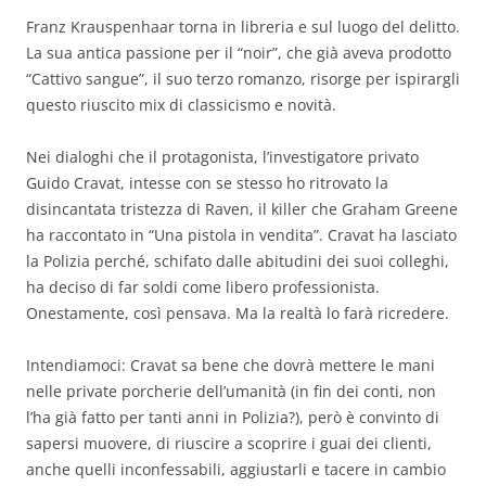
Franz Krauspenhaar torna in libreria e sul luogo del delitto.
La sua antica passione per il “noir”, che già aveva prodotto
“Cattivo sangue”, il suo terzo romanzo, risorge per ispirargli
questo riuscito mix di classicismo e novità.
Nei dialoghi che il protagonista, l’investigatore privato
Guido Cravat, intesse con se stesso ho ritrovato la
disincantata tristezza di Raven, il killer che Graham Greene
ha raccontato in “Una pistola in vendita”. Cravat ha lasciato
la Polizia perché, schifato dalle abitudini dei suoi colleghi,
ha deciso di far soldi come libero professionista.
Onestamente, così pensava. Ma la realtà lo farà ricredere.
Intendiamoci: Cravat sa bene che dovrà mettere le mani
nelle private porcherie dell’umanità (in fin dei conti, non
l’ha già fatto per tanti anni in Polizia?), però è convinto di
sapersi muovere, di riuscire a scoprire i guai dei clienti,
anche quelli inconfessabili, aggiustarli e tacere in cambio