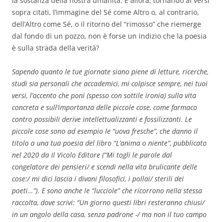
la sostanza della nostra umanità. E allora, tornando ai versi
sopra citati, l’immagine del Sé come Altro o, al contrario,
dell’Altro come Sé, o il ritorno del “rimosso” che riemerge
dal fondo di un pozzo, non è forse un indizio che la poesia
è sulla strada della verità?
Sapendo quanto le tue giornate siano piene di letture, ricerche,
studi sia personali che accademici, mi colpisce sempre, nei tuoi
versi, l’accento che poni (spesso con sottile ironia) sulla vita
concreta e sull’importanza delle piccole cose, come farmaco
contro possibili derive intellettualizzanti e fossilizzanti. Le
piccole cose sono ad esempio le “uova fresche”, che danno il
titolo a una tua poesia del libro “L’anima o niente”, pubblicato
nel 2020 da Il Vicolo Editore (“Mi togli le parole dal
congelatore dei pensieri/ e scendi nella vita brulicante delle
cose:/ mi dici lascia i divani filosofici, i pollai/ sterili dei
poeti…”). E sono anche le “lucciole” che ricorrono nella stessa
raccolta, dove scrivi: “Un giorno questi libri resteranno chiusi/
in un angolo della casa, senza padrone -/ ma non il tuo campo