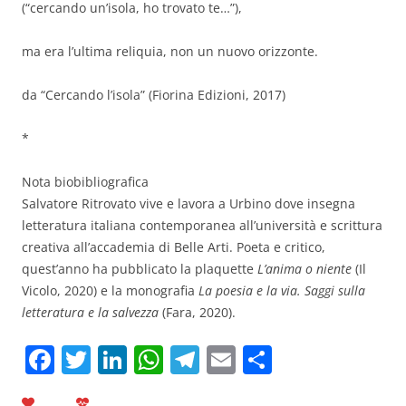
(“cercando un’isola, ho trovato te…”),
ma era l’ultima reliquia, non un nuovo orizzonte.
da “Cercando l’isola” (Fiorina Edizioni, 2017)
*
Nota biobibliografica
Salvatore Ritrovato vive e lavora a Urbino dove insegna
letteratura italiana contemporanea all’università e scrittura
creativa all’accademia di Belle Arti. Poeta e critico,
quest’anno ha pubblicato la plaquette
L’anima o niente
(Il
Vicolo, 2020)
e la monografia
La poesia e la via. Saggi sulla
letteratura e la salvezza
(Fara, 2020).
F
T
Li
W
T
E
C
a
w
n
h
el
m
o