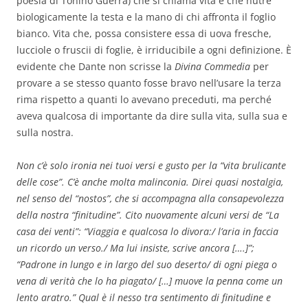
poesia di Tonino Guerra) che si chiama vita e che nutre
biologicamente la testa e la mano di chi affronta il foglio
bianco. Vita che, possa consistere essa di uova fresche,
lucciole o fruscii di foglie, è irriducibile a ogni definizione. È
evidente che Dante non scrisse la
Divina Commedia
per
provare a se stesso quanto fosse bravo nell’usare la terza
rima rispetto a quanti lo avevano preceduti, ma perché
aveva qualcosa di importante da dire sulla vita, sulla sua e
sulla nostra.
Non c’è solo ironia nei tuoi versi e gusto per la “vita brulicante
delle cose”. C’è anche molta malinconia. Direi quasi nostalgia,
nel senso del “nostos”, che si accompagna alla consapevolezza
della nostra “finitudine”. Cito nuovamente alcuni versi de “La
casa dei venti”: “Viaggia e qualcosa lo divora:/ l’aria in faccia
un ricordo un verso./ Ma lui insiste, scrive ancora [….]”;
“Padrone in lungo e in largo del suo deserto/ di ogni piega o
vena di verità che lo ha piagato/ […] muove la penna come un
lento aratro.” Qual è il nesso tra sentimento di finitudine e