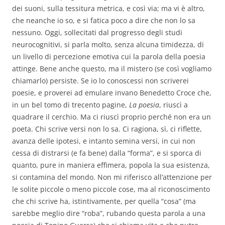
dei suoni, sulla tessitura metrica, e così via; ma vi è altro,
che neanche io so, e si fatica poco a dire che non lo sa
nessuno. Oggi, sollecitati dal progresso degli studi
neurocognitivi, si parla molto, senza alcuna timidezza, di
un livello di percezione emotiva cui la parola della poesia
attinge. Bene anche questo, ma il mistero (se così vogliamo
chiamarlo) persiste. Se io lo conoscessi non scriverei
poesie, e proverei ad emulare invano Benedetto Croce che,
in un bel tomo di trecento pagine,
La poesia
, riuscì a
quadrare il cerchio. Ma ci riuscì proprio perché non era un
poeta. Chi scrive versi non lo sa. Ci ragiona, sì, ci riflette,
avanza delle ipotesi, e intanto semina versi, in cui non
cessa di distrarsi (e fa bene) dalla “forma”, e si sporca di
quanto, pure in maniera effimera, popola la sua esistenza,
si contamina del mondo. Non mi riferisco all’attenzione per
le solite piccole o meno piccole cose, ma al riconoscimento
che chi scrive ha, istintivamente, per quella “cosa” (ma
sarebbe meglio dire “roba”, rubando questa parola a una