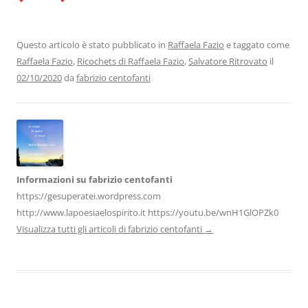
c
itt
k
at
e
ai
n
e
er
e
s
gr
l
di
b
dI
A
a
vi
Questo articolo è stato pubblicato in
Raffaela Fazio
e taggato come
Raffaela Fazio
,
Ricochets di Raffaela Fazio
,
Salvatore Ritrovato
il
o
n
p
m
di
02/10/2020
da
fabrizio centofanti
o
p
k
Informazioni su fabrizio centofanti
https://gesuperatei.wordpress.com
http://www.lapoesiaelospirito.it https://youtu.be/wnH1GlOPZk0
Visualizza tutti gli articoli di fabrizio centofanti
→