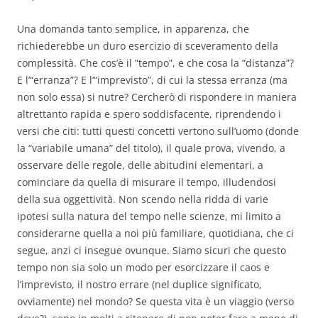
Una domanda tanto semplice, in apparenza, che
richiederebbe un duro esercizio di sceveramento della
complessità. Che cos’è il “tempo”, e che cosa la “distanza”?
E l’“erranza”? E l’“imprevisto”, di cui la stessa erranza (ma
non solo essa) si nutre? Cercherò di rispondere in maniera
altrettanto rapida e spero soddisfacente, riprendendo i
versi che citi: tutti questi concetti vertono sull’uomo (donde
la “variabile umana” del titolo), il quale prova, vivendo, a
osservare delle regole, delle abitudini elementari, a
cominciare da quella di misurare il tempo, illudendosi
della sua oggettività. Non scendo nella ridda di varie
ipotesi sulla natura del tempo nelle scienze, mi limito a
considerarne quella a noi più familiare, quotidiana, che ci
segue, anzi ci insegue ovunque. Siamo sicuri che questo
tempo non sia solo un modo per esorcizzare il caos e
l’imprevisto, il nostro errare (nel duplice significato,
ovviamente) nel mondo? Se questa vita è un viaggio (verso