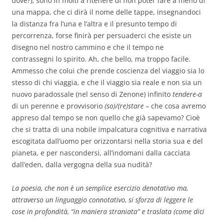
dove?), sono in molti a ritenere di non poter fare a meno di
una mappa, che ci dirà il nome delle tappe, insegnandoci
la distanza fra l’una e l’altra e il presunto tempo di
percorrenza, forse finirà per persuaderci che esiste un
disegno nel nostro cammino e che il tempo ne
contrassegni lo spirito. Ah, che bello, ma troppo facile.
Ammesso che colui che prende coscienza del viaggio sia lo
stesso di chi viaggia, e che il viaggio sia reale e non sia un
nuovo paradossale (nel senso di Zenone) infinito
tendere-a
di un perenne e provvisorio
(so)/(re)stare
– che cosa avremo
appreso dal tempo se non quello che già sapevamo? Cioè
che si tratta di una nobile impalcatura cognitiva e narrativa
escogitata dall’uomo per orizzontarsi nella storia sua e del
pianeta, e per nascondersi, all’indomani dalla cacciata
dall’eden, dalla vergogna della sua nudità?
La poesia, che non è un semplice esercizio denotativo ma,
attraverso un linguaggio connotativo, si sforza di leggere le
cose in profondità, “in maniera straniata” e traslata (come dici