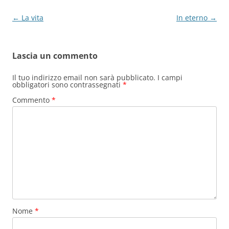
Navigazione
←
La vita
In eterno
→
articolo
Lascia un commento
Il tuo indirizzo email non sarà pubblicato.
I campi
obbligatori sono contrassegnati
*
Commento
*
Nome
*