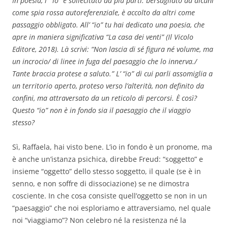
In poesia, l’ “io” è sollecitato da più parti: bersagliato da alcuni
come spia rossa autoreferenziale, è accolto da altri come
passaggio obbligato. All’ “io” tu hai dedicato una poesia, che
apre in maniera significativa “La casa dei venti” (Il Vicolo
Editore, 2018). Là scrivi: “Non lascia di sé figura né volume, ma
un incrocio/ di linee in fuga del paesaggio che lo innerva./
Tante braccia protese a saluto.” L’ “io” di cui parli assomiglia a
un territorio aperto, proteso verso l’alterità, non definito da
confini, ma attraversato da un reticolo di percorsi. È così?
Questo “io” non è in fondo sia il paesaggio che il viaggio
stesso?
Sì, Raffaela, hai visto bene. L’io in fondo è un pronome, ma
è anche un’istanza psichica, direbbe Freud: “soggetto” e
insieme “oggetto” dello stesso soggetto, il quale (se è in
senno, e non soffre di dissociazione) se ne dimostra
cosciente. In che cosa consiste quell’oggetto se non in un
“paesaggio” che noi esploriamo e attraversiamo, nel quale
noi “viaggiamo”? Non celebro né la resistenza né la