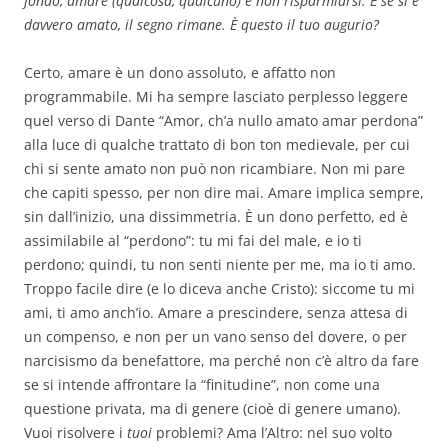
fondo, amare (qualcosa, qualcuno) è non risparmiarsi. E se si è
davvero amato, il segno rimane. È questo il tuo augurio?
Certo, amare è un dono assoluto, e affatto non
programmabile. Mi ha sempre lasciato perplesso leggere
quel verso di Dante “Amor, ch’a nullo amato amar perdona”
alla luce di qualche trattato di bon ton medievale, per cui
chi si sente amato non può non ricambiare. Non mi pare
che capiti spesso, per non dire mai. Amare implica sempre,
sin dall’inizio, una dissimmetria. È un dono perfetto, ed è
assimilabile al “perdono”: tu mi fai del male, e io ti
perdono; quindi, tu non senti niente per me, ma io ti amo.
Troppo facile dire (e lo diceva anche Cristo): siccome tu mi
ami, ti amo anch’io. Amare a prescindere, senza attesa di
un compenso, e non per un vano senso del dovere, o per
narcisismo da benefattore, ma perché non c’è altro da fare
se si intende affrontare la “finitudine”, non come una
questione privata, ma di genere (cioè di genere umano).
Vuoi risolvere i
tuoi
problemi? Ama l’Altro: nel suo volto