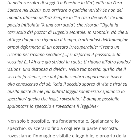
tu nella raccolta di saggi “La Poesia e la Via”, edita da Fara
Editore nel 2020), può arrivare a qualche verità? Se non del
mondo, almeno dell’io? Sempre in “La casa dei venti” c’è una
poesia intitolata “A una carrucola”, che ricorda “Cigola la
carrucola del pozzo” di Eugenio Montale. In Montale, ciò che si
attinge dal pozzo riguarda il tempo, trattandosi dell’immagine
ormai deformata di un passato irrecuperabile: “Trema un
ricordo nel ricolmo secchio/ […] si deforma il passato, si fa
vecchio/ […] Ah che già stride/ la ruota, ti ridona all’atro fondo,/
visione, una distanza ci divide”. Nella tua poesia, quello che il
secchio fa riemergere dal fondo sembra appartenere invece
alla conoscenza del sé: “cala il secchio sporco di vita e tira/ su
quella parte di me più pulita/ laggiù sommersa,/ spalanca lo
specchio:/ quello che leggi, rovescialo.” È dunque possibile
spalancare lo specchio e rovesciare il leggibile?
Non solo è possibile, ma fondamentale. Spalancare lo
specchio, sviscerarlo fino a cogliere la parte nascosta,
rovesciarne l’immagine visibile e leggibile, è proprio della