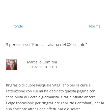
o
p
k
Navigazione
←
Il fondo
Norma
→
articolo
3 pensieri su “
Poesia italiana del XXI secolo
”
Marcello Comitini
19/11/2021 alle 13:03
Rngrazio di cuore Pasquale Vitagliano per la cura e
l’attenzione con cui mi ha dedicato questa pagina con
sensibilità di Poeta e giornalista. Grazieinfinite ancora.?
Colgo l’occasione per ringraziare Fabrizio Centofanti, per la
sua costante attenzione affettuosa e discreta.