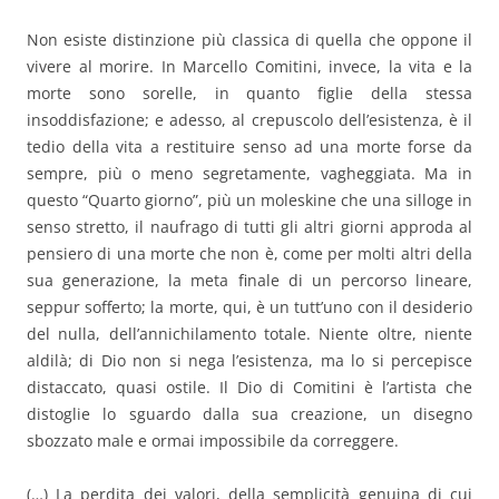
Non esiste distinzione più classica di quella che oppone il
vivere al morire. In Marcello Comitini, invece, la vita e la
morte sono sorelle, in quanto figlie della stessa
insoddisfazione; e adesso, al crepuscolo dell’esistenza, è il
tedio della vita a restituire senso ad una morte forse da
sempre, più o meno segretamente, vagheggiata. Ma in
questo “Quarto giorno”, più un moleskine che una silloge in
senso stretto, il naufrago di tutti gli altri giorni approda al
pensiero di una morte che non è, come per molti altri della
sua generazione, la meta finale di un percorso lineare,
seppur sofferto; la morte, qui, è un tutt’uno con il desiderio
del nulla, dell’annichilamento totale. Niente oltre, niente
aldilà; di Dio non si nega l’esistenza, ma lo si percepisce
distaccato, quasi ostile. Il Dio di Comitini è l’artista che
distoglie lo sguardo dalla sua creazione, un disegno
sbozzato male e ormai impossibile da correggere.
(…) La perdita dei valori, della semplicità genuina di cui