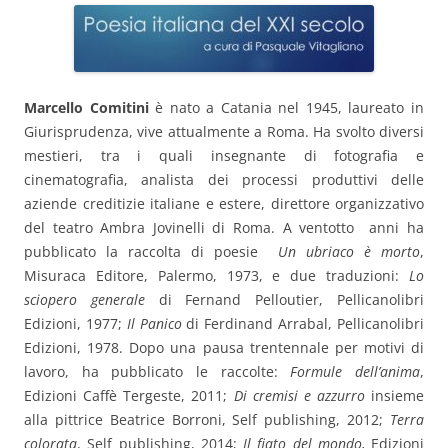
Marcello Comitini
è nato a Catania nel 1945, laureato in
Giurisprudenza, vive attualmente a Roma. Ha svolto diversi
mestieri, tra i quali insegnante di fotografia e
cinematografia, analista dei processi produttivi delle
aziende creditizie italiane e estere, direttore organizzativo
del teatro Ambra Jovinelli di Roma. A ventotto anni ha
pubblicato la raccolta di poesie
Un ubriaco è morto
,
Misuraca Editore, Palermo, 1973, e due traduzioni:
Lo
sciopero generale
di Fernand Pelloutier, Pellicanolibri
Edizioni, 1977;
Il Panico
di Ferdinand Arrabal, Pellicanolibri
Edizioni, 1978. Dopo una pausa trentennale per motivi di
lavoro, ha pubblicato le raccolte:
Formule dell’anima
,
Edizioni Caffè Tergeste, 2011;
Di cremisi e azzurro
insieme
alla pittrice Beatrice Borroni, Self publishing, 2012;
Terra
colorata
, Self publishing, 2014;
Il fiato del mondo,
Edizioni