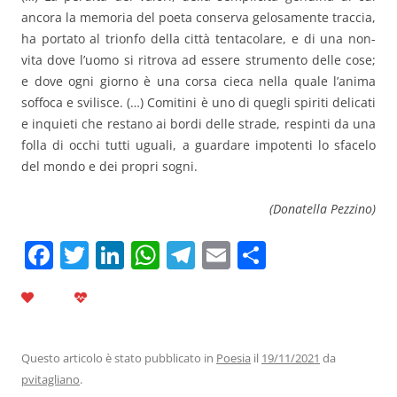
ancora la memoria del poeta conserva gelosamente traccia,
ha portato al trionfo della città tentacolare, e di una non-
vita dove l’uomo si ritrova ad essere strumento delle cose;
e dove ogni giorno è una corsa cieca nella quale l’anima
soffoca e svilisce. (…) Comitini è uno di quegli spiriti delicati
e inquieti che restano ai bordi delle strade, respinti da una
folla di occhi tutti uguali, a guardare impotenti lo sfacelo
del mondo e dei propri sogni.
(Donatella Pezzino)
F
T
Li
W
T
E
C
a
w
n
h
el
m
o
c
itt
k
at
e
ai
n
e
er
e
s
gr
l
di
b
dI
A
a
vi
Questo articolo è stato pubblicato in
Poesia
il
19/11/2021
da
pvitagliano
.
o
n
p
m
di