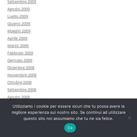
Settembre 2009
Agosto 2009
Luglio 2009
Giugno 2009
Maggio 2009
Aprile 2009
Marzo 2009
Febbraio 2009
Gennaio 2009
Dicembre 2008
Novembre 2008
Ottobre 2008
Settembre 2008
Agosto 2008
Luglio 2008
Utilizziamo i cookie per essere sicuri che tu possa avere la
Giugno 2008
migliore esperienza sul nostro sito. Se continui ad utilizzare
questo sito noi assumiamo che tu ne sia felice.
Maggio 2008
Aprile 2008
Ok
Marzo 2008