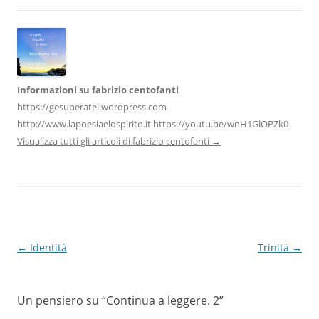
o
p
k
Informazioni su fabrizio centofanti
https://gesuperatei.wordpress.com
http://www.lapoesiaelospirito.it https://youtu.be/wnH1GlOPZk0
Visualizza tutti gli articoli di fabrizio centofanti
→
Navigazione
←
Identità
Trinità
→
articolo
Un pensiero su “
Continua a leggere. 2
”