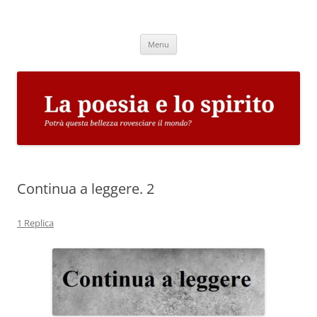
Vai
al
La poesia e lo spirito
contenuto
Potrà questa bellezza rovesciare il mondo?
Menu
Continua a leggere. 2
1 Replica