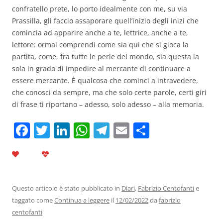
confratello prete, lo porto idealmente con me, su via
Prassilla, gli faccio assaporare quell’inizio degli inizi che
comincia ad apparire anche a te, lettrice, anche a te,
lettore: ormai comprendi come sia qui che si gioca la
partita, come, fra tutte le perle del mondo, sia questa la
sola in grado di impedire al mercante di continuare a
essere mercante. È qualcosa che cominci a intravedere,
che conosci da sempre, ma che solo certe parole, certi giri
di frase ti riportano – adesso, solo adesso – alla memoria.
F
T
Li
W
T
E
C
a
w
n
h
el
m
o
c
itt
k
at
e
ai
n
e
er
e
s
gr
l
di
b
dI
A
a
vi
Questo articolo è stato pubblicato in
Diari
,
Fabrizio Centofanti
e
taggato come
Continua a leggere
il
12/02/2022
da
fabrizio
o
n
p
m
di
centofanti