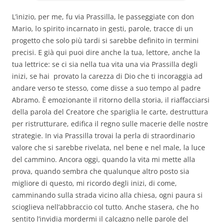
L’inizio, per me, fu via Prassilla, le passeggiate con don
Mario, lo spirito incarnato in gesti, parole, tracce di un
progetto che solo più tardi si sarebbe definito in termini
precisi. E già qui puoi dire anche la tua, lettore, anche la
tua lettrice: se ci sia nella tua vita una via Prassilla degli
inizi, se hai provato la carezza di Dio che ti incoraggia ad
andare verso te stesso, come disse a suo tempo al padre
Abramo. È emozionante il ritorno della storia, il riaffacciarsi
della parola del Creatore che spariglia le carte, destruttura
per ristrutturare, edifica il regno sulle macerie delle nostre
strategie. In via Prassilla trovai la perla di straordinario
valore che si sarebbe rivelata, nel bene e nel male, la luce
del cammino. Ancora oggi, quando la vita mi mette alla
prova, quando sembra che qualunque altro posto sia
migliore di questo, mi ricordo degli inizi, di come,
camminando sulla strada vicino alla chiesa, ogni paura si
scioglieva nell’abbraccio col tutto. Anche stasera, che ho
sentito l’invidia mordermi il calcagno nelle parole del