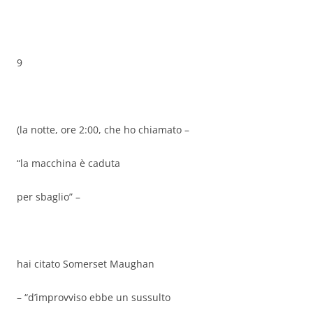
9
(la notte, ore 2:00, che ho chiamato –
“la macchina è caduta
per sbaglio” –
hai citato Somerset Maughan
– “d’improvviso ebbe un sussulto