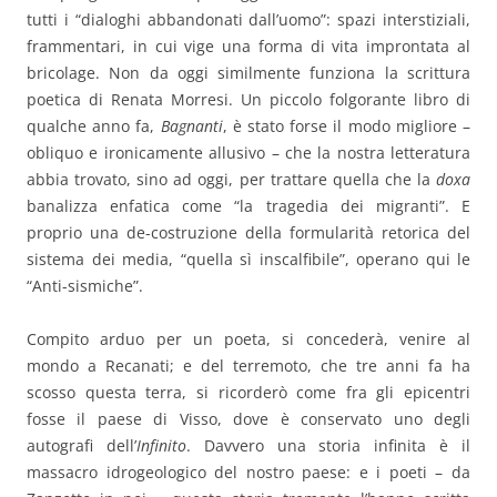
tutti i “dialoghi abbandonati dall’uomo”: spazi interstiziali,
frammentari, in cui vige una forma di vita improntata al
bricolage. Non da oggi similmente funziona la scrittura
poetica di Renata Morresi. Un piccolo folgorante libro di
qualche anno fa,
Bagnanti
, è stato forse il modo migliore –
obliquo e ironicamente allusivo – che la nostra letteratura
abbia trovato, sino ad oggi, per trattare quella che la
doxa
banalizza enfatica come “la tragedia dei migranti”. E
proprio una de-costruzione della formularità retorica del
sistema dei media, “quella sì inscalfibile”, operano qui le
“Anti-sismiche”.
Compito arduo per un poeta, si concederà, venire al
mondo a Recanati; e del terremoto, che tre anni fa ha
scosso questa terra, si ricorderò come fra gli epicentri
fosse il paese di Visso, dove è conservato uno degli
autografi dell’
Infinito
. Davvero una storia infinita è il
massacro idrogeologico del nostro paese: e i poeti – da