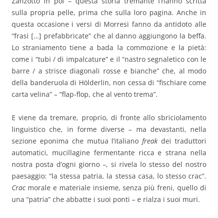
Zanzotto in poi – questa storia tremante l’hanno scritta
sulla propria pelle, prima che sulla loro pagina. Anche in
questa occasione i versi di Morresi fanno da antidoto alle
“frasi […] prefabbricate” che al danno aggiungono la beffa.
Lo straniamento tiene a bada la commozione e la pietà:
come i “tubi / di impalcature” e il “nastro segnaletico con le
barre / a strisce diagonali rosse e bianche” che, al modo
della banderuola di Hölderlin, non cessa di “fischiare come
carta velina” – “flap-flop, che al vento trema”.
E viene da tremare, proprio, di fronte allo sbriciolamento
linguistico che, in forme diverse – ma devastanti, nella
sezione eponima che mutua l’italiano
freak
dei traduttori
automatici, mucillagine fermentante ricca e strana nella
nostra posta d’ogni giorno –, si rivela lo stesso del nostro
paesaggio: “la stessa patria, la stessa casa, lo stesso crac”.
Crac
morale e materiale insieme, senza più freni, quello di
una “patria” che abbatte i suoi ponti – e rialza i suoi muri.