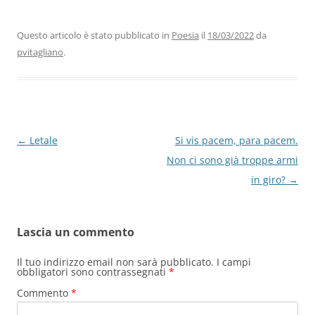
e
er
e
s
gr
l
di
b
dI
A
a
vi
Questo articolo è stato pubblicato in
Poesia
il
18/03/2022
da
pvitagliano
.
o
n
p
m
di
o
p
k
Navigazione
←
Letale
Si vis pacem, para pacem.
articolo
Non ci sono già troppe armi
in giro?
→
Lascia un commento
Il tuo indirizzo email non sarà pubblicato.
I campi
obbligatori sono contrassegnati
*
Commento
*