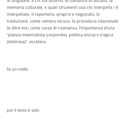
al singolare, a chi sta attorno, le comunità di ascolto, la
memoria culturale, e quali strumenti usa chi interpella / è
interpellato, il repertorio, proprio e negoziato, la
traduzione, come camera oscura, la procedura citazionale,
le altre voci come casse di risonanza, l’importanza d’una
“poesia materialista (corporale), politica (etica) e tragica
(dolorosa)”, eccetera
fa un nodo
poi il testo è solo