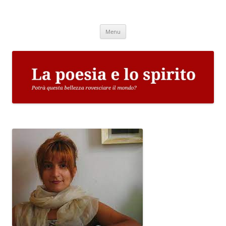
Vai
al
La poesia e lo spirito
contenuto
Potrà questa bellezza rovesciare il mondo?
Menu