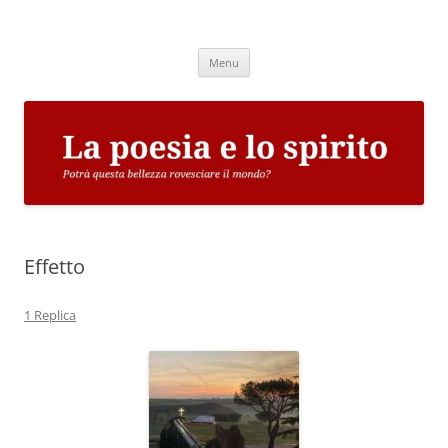
Vai
al
La poesia e lo spirito
contenuto
Potrà questa bellezza rovesciare il mondo?
Menu
Effetto
1 Replica