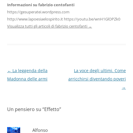
Informazioni su fabrizio centofanti
https://gesuperatei.wordpress.com
http://www.lapoesiaelospirito.it https://youtu.be/wnH1GlOPZk0
Visualizza tutti gli articoli di fabrizio centofanti
→
Navigazione
←
La leggenda della
La voce degli ultimi. Come
articolo
Madonna delle armi
arricchirsi diventando poveri
→
Un pensiero su “
Effetto
”
Alfonso