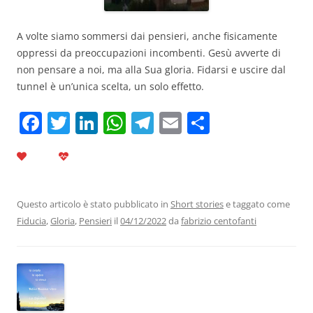
A volte siamo sommersi dai pensieri, anche fisicamente
oppressi da preoccupazioni incombenti. Gesù avverte di
non pensare a noi, ma alla Sua gloria. Fidarsi e uscire dal
tunnel è un’unica scelta, un solo effetto.
F
T
Li
W
T
E
C
a
w
n
h
el
m
o
c
itt
k
at
e
ai
n
e
er
e
s
gr
l
di
b
dI
A
a
vi
Questo articolo è stato pubblicato in
Short stories
e taggato come
Fiducia
,
Gloria
,
Pensieri
il
04/12/2022
da
fabrizio centofanti
o
n
p
m
di
o
p
k