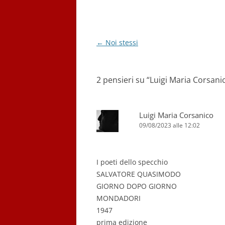
Navigazione
←
Noi stessi
articolo
2 pensieri su “
Luigi Maria Corsani
Luigi Maria Corsanico
09/08/2023 alle 12:02
I poeti dello specchio
SALVATORE QUASIMODO
GIORNO DOPO GIORNO
MONDADORI
1947
prima edizione