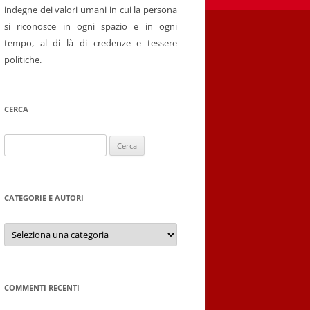
indegne dei valori umani in cui la persona
si riconosce in ogni spazio e in ogni
tempo, al di là di credenze e tessere
politiche.
CERCA
Ricerca
per:
CATEGORIE E AUTORI
Categorie
e
autori
COMMENTI RECENTI