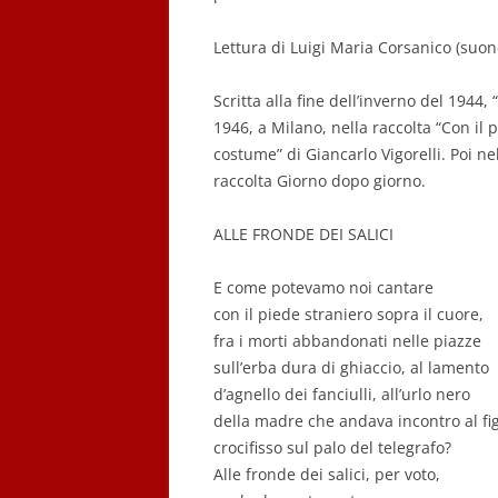
Lettura di Luigi Maria Corsanico (suon
Scritta alla fine dell’inverno del 1944,
1946, a Milano, nella raccolta “Con il 
costume” di Giancarlo Vigorelli. Poi n
raccolta Giorno dopo giorno.
ALLE FRONDE DEI SALICI
E come potevamo noi cantare
con il piede straniero sopra il cuore,
fra i morti abbandonati nelle piazze
sull’erba dura di ghiaccio, al lamento
d’agnello dei fanciulli, all’urlo nero
della madre che andava incontro al fig
crocifisso sul palo del telegrafo?
Alle fronde dei salici, per voto,