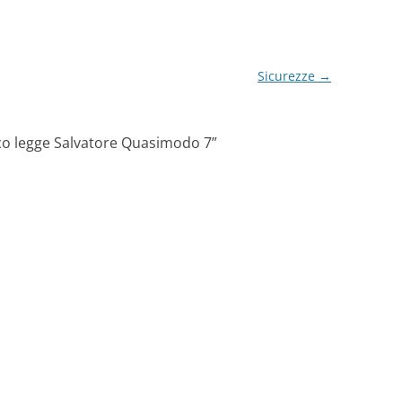
Sicurezze
→
co legge Salvatore Quasimodo 7
”