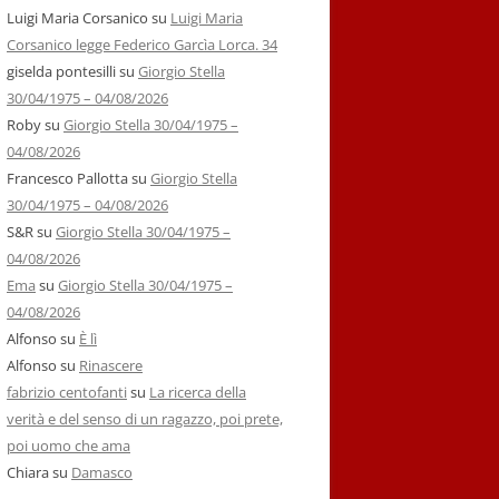
Luigi Maria Corsanico
su
Luigi Maria
Corsanico legge Federico Garcìa Lorca. 34
giselda pontesilli
su
Giorgio Stella
30/04/1975 – 04/08/2026
Roby
su
Giorgio Stella 30/04/1975 –
04/08/2026
Francesco Pallotta
su
Giorgio Stella
30/04/1975 – 04/08/2026
S&R
su
Giorgio Stella 30/04/1975 –
04/08/2026
Ema
su
Giorgio Stella 30/04/1975 –
04/08/2026
Alfonso
su
È lì
Alfonso
su
Rinascere
fabrizio centofanti
su
La ricerca della
verità e del senso di un ragazzo, poi prete,
poi uomo che ama
Chiara
su
Damasco