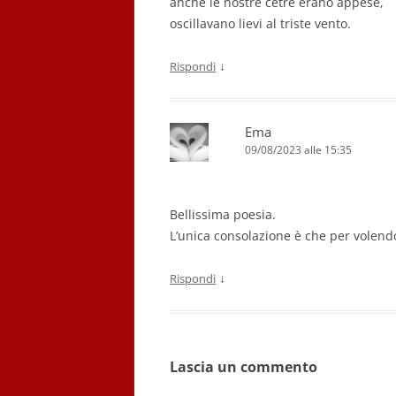
anche le nostre cetre erano appese,
oscillavano lievi al triste vento.
↓
Rispondi
Ema
09/08/2023 alle 15:35
Bellissima poesia.
L’unica consolazione è che per volend
↓
Rispondi
Lascia un commento