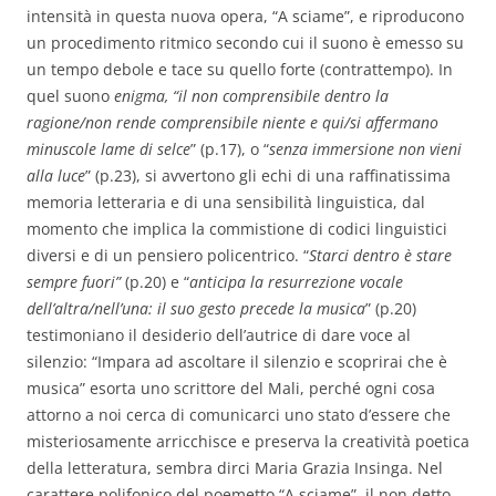
intensità in questa nuova opera, “A sciame”, e riproducono
un procedimento ritmico secondo cui il suono è emesso su
un tempo debole e tace su quello forte (contrattempo). In
quel suono
enigma, “il non comprensibile dentro la
ragione/non rende comprensibile niente e qui/si affermano
minuscole lame di selce
” (p.17), o “
senza immersione non vieni
alla luce
” (p.23), si avvertono gli echi di una raffinatissima
memoria letteraria e di una sensibilità linguistica, dal
momento che implica la commistione di codici linguistici
diversi e di un pensiero policentrico. “
Starci dentro è stare
sempre fuori”
(p.20)
e
“
anticipa la resurrezione vocale
dell’altra/nell’una: il suo gesto precede la musica
” (p.20)
testimoniano il desiderio dell’autrice di dare voce al
silenzio: “Impara ad ascoltare il silenzio e scoprirai che è
musica” esorta uno scrittore del Mali, perché ogni cosa
attorno a noi cerca di comunicarci uno stato d’essere che
misteriosamente arricchisce e preserva la creatività poetica
della letteratura, sembra dirci Maria Grazia Insinga. Nel
carattere polifonico del poemetto “A sciame”, il non detto