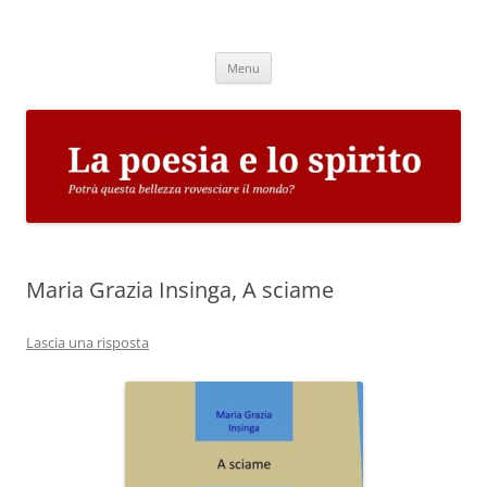
Vai
al
La poesia e lo spirito
contenuto
Potrà questa bellezza rovesciare il mondo?
Menu
Maria Grazia Insinga, A sciame
Lascia una risposta