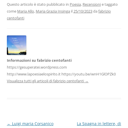
b
dI
A
a
vi
Questo articolo è stato pubblicato in
Poesia
,
Recensioni
e taggato
come
Maria Allo
,
Maria Grazia Insinga
il
25/10/2023
da
fabrizio
o
n
p
m
di
centofanti
o
p
k
Informazioni su fabrizio centofanti
https://gesuperatei.wordpress.com
http://www.lapoesiaelospirito.it https://youtu.be/wnH1GlOPZk0
Visualizza tutti gli articoli di fabrizio centofanti
→
Navigazione
←
Luigi maria Corsanico
La Spagna in lettere, di