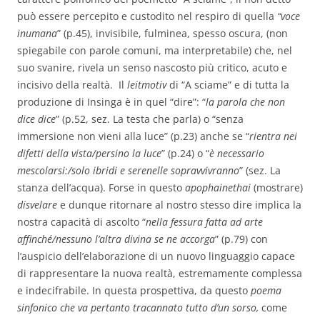
può essere percepito e custodito nel respiro di
quella
“voce
inumana
”
(p.45), invisibile, fulminea, spesso oscura, (non
spiegabile con parole comuni, ma interpretabile) che, nel
suo svanire, rivela un senso nascosto più critico, acuto e
incisivo della realtà. Il
leitmotiv
di “A sciame”
e di tutta la
produzione
di Insinga è in quel “dire”: “
la parola che non
dice dice
” (p.52, sez. La testa che parla) o “senza
immersione non vieni alla luce” (p.23) anche se “
rientra nei
difetti della vista/persino la luce
” (p.24) o “
è necessario
mescolarsi:/solo ibridi e serenelle sopravvivranno
” (sez. La
stanza dell’acqua). Forse in questo
apophainethai
(mostrare)
disvelare
e dunque ritornare al nostro stesso dire implica la
nostra capacità di ascolto “
nella fessura fatta ad arte
affinché/nessuno l’altra divina se ne accorga
” (p.79) con
l’auspicio dell’elaborazione di un nuovo linguaggio capace
di rappresentare la nuova realtà, estremamente complessa
e indecifrabile. In questa prospettiva, da questo
poema
sinfonico che va pertanto tracannato tutto d’un sorso,
come