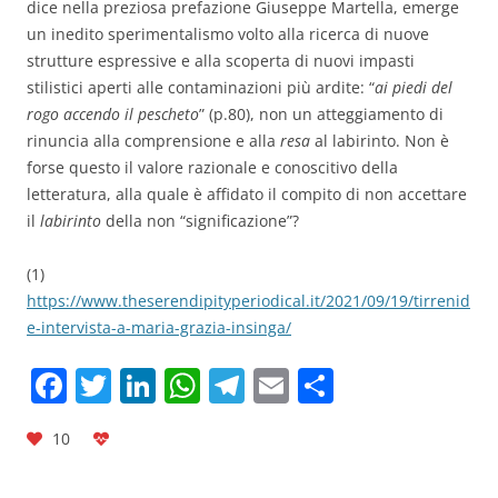
dice nella preziosa prefazione Giuseppe Martella, emerge
un inedito sperimentalismo volto alla ricerca di nuove
strutture espressive e alla scoperta di nuovi impasti
stilistici aperti alle contaminazioni più ardite: “
ai piedi del
rogo accendo il pescheto
” (p.80), non un atteggiamento di
rinuncia alla comprensione e alla
resa
al labirinto. Non è
forse questo il valore razionale e conoscitivo della
letteratura, alla quale è affidato il compito di non accettare
il
labirinto
della non “significazione”?
(1)
https://www.theserendipityperiodical.it/2021/09/19/tirrenid
e-intervista-a-maria-grazia-insinga/
F
T
Li
W
T
E
C
a
w
n
h
el
m
o
10
c
itt
k
at
e
ai
n
e
er
e
s
gr
l
di