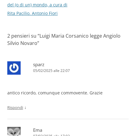
articolo
del (o di un) mondo, a cura di
Rita Pacilio. Antonio Fiori
2 pensieri su “
Luigi Maria Corsanico legge Angiolo
Silvio Novaro
”
sparz
05/02/2025 alle 22:07
antico ricordo, comunque commovente. Grazie
↓
Rispondi
Ema