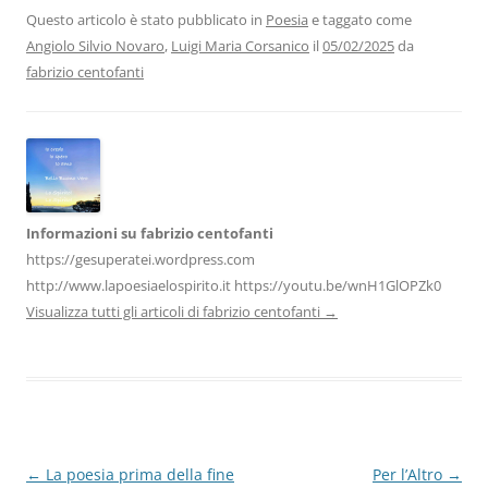
b
dI
A
a
vi
Questo articolo è stato pubblicato in
Poesia
e taggato come
Angiolo Silvio Novaro
,
Luigi Maria Corsanico
il
05/02/2025
da
o
n
p
m
di
fabrizio centofanti
o
p
k
Informazioni su fabrizio centofanti
https://gesuperatei.wordpress.com
http://www.lapoesiaelospirito.it https://youtu.be/wnH1GlOPZk0
Visualizza tutti gli articoli di fabrizio centofanti
→
Navigazione
←
La poesia prima della fine
Per l’Altro
→