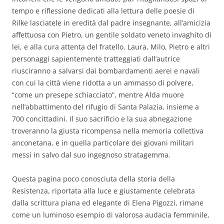
tempo e riflessione dedicati alla lettura delle poesie di
Rilke lasciatele in eredità dal padre insegnante, all’amicizia
affettuosa con Pietro, un gentile soldato veneto invaghito di
lei, e alla cura attenta del fratello. Laura, Milo, Pietro e altri
personaggi sapientemente tratteggiati dall’autrice
riusciranno a salvarsi dai bombardamenti aerei e navali
con cui la città viene ridotta a un ammasso di polvere,
“come un presepe schiacciato”, mentre Alda muore
nell’abbattimento del rifugio di Santa Palazia, insieme a
700 concittadini. Il suo sacrificio e la sua abnegazione
troveranno la giusta ricompensa nella memoria collettiva
anconetana, e in quella particolare dei giovani militari
messi in salvo dal suo ingegnoso stratagemma.
Questa pagina poco conosciuta della storia della
Resistenza, riportata alla luce e giustamente celebrata
dalla scrittura piana ed elegante di Elena Pigozzi, rimane
come un luminoso esempio di valorosa audacia femminile,