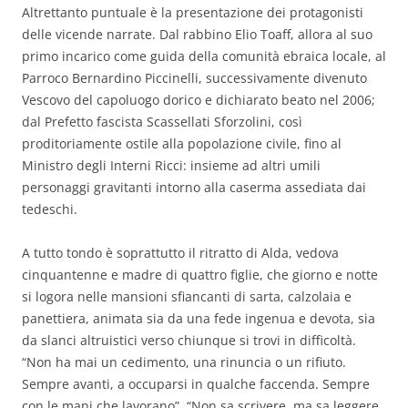
Altrettanto puntuale è la presentazione dei protagonisti
delle vicende narrate. Dal rabbino Elio Toaff, allora al suo
primo incarico come guida della comunità ebraica locale, al
Parroco Bernardino Piccinelli, successivamente divenuto
Vescovo del capoluogo dorico e dichiarato beato nel 2006;
dal Prefetto fascista Scassellati Sforzolini, così
proditoriamente ostile alla popolazione civile, fino al
Ministro degli Interni Ricci: insieme ad altri umili
personaggi gravitanti intorno alla caserma assediata dai
tedeschi.
A tutto tondo è soprattutto il ritratto di Alda, vedova
cinquantenne e madre di quattro figlie, che giorno e notte
si logora nelle mansioni sfiancanti di sarta, calzolaia e
panettiera, animata sia da una fede ingenua e devota, sia
da slanci altruistici verso chiunque si trovi in difficoltà.
“
Non ha mai un cedimento, una rinuncia o un rifiuto.
Sempre avanti, a occuparsi in qualche faccenda. Sempre
con le mani che lavorano”, “Non sa scrivere, ma sa leggere