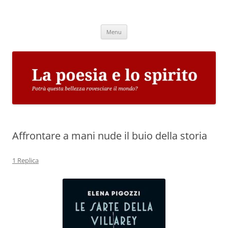
Vai
al
La poesia e lo spirito
contenuto
Potrà questa bellezza rovesciare il mondo?
Menu
Affrontare a mani nude il buio della storia
1 Replica