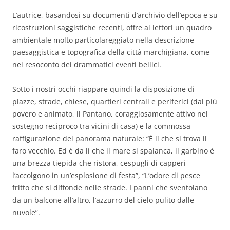
L’autrice, basandosi su documenti d’archivio dell’epoca e su
ricostruzioni saggistiche recenti, offre ai lettori un quadro
ambientale molto particolareggiato nella descrizione
paesaggistica e topografica della città marchigiana, come
nel resoconto dei drammatici eventi bellici.
Sotto i nostri occhi riappare quindi la disposizione di
piazze, strade, chiese, quartieri centrali e periferici (dal più
povero e animato, il Pantano, coraggiosamente attivo nel
sostegno reciproco tra vicini di casa) e la commossa
raffigurazione del panorama naturale: “È lì che si trova il
faro vecchio. Ed è da lì che il mare si spalanca, il garbino è
una brezza tiepida che ristora, cespugli di capperi
l’accolgono in un’esplosione di festa”, “L’odore di pesce
fritto che si diffonde nelle strade. I panni che sventolano
da un balcone all’altro, l’azzurro del cielo pulito dalle
nuvole”.