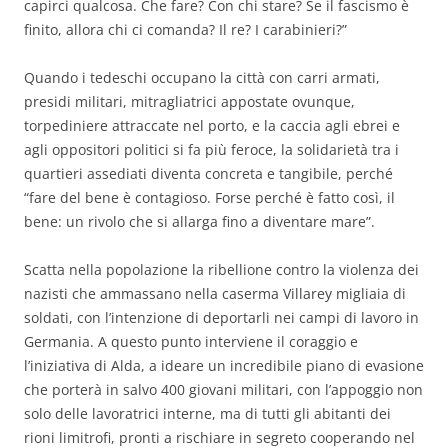
capirci qualcosa. Che fare? Con chi stare? Se il fascismo è
finito, allora chi ci comanda? Il re? I carabinieri?”
Quando i tedeschi occupano la città con carri armati,
presidi militari, mitragliatrici appostate ovunque,
torpediniere attraccate nel porto, e la caccia agli ebrei e
agli oppositori politici si fa più feroce, la solidarietà tra i
quartieri assediati diventa concreta e tangibile, perché
“fare del bene è contagioso. Forse perché è fatto così, il
bene: un rivolo che si allarga fino a diventare mare”.
Scatta nella popolazione la ribellione contro la violenza dei
nazisti che ammassano nella caserma Villarey migliaia di
soldati, con l’intenzione di deportarli nei campi di lavoro in
Germania. A questo punto interviene il coraggio e
l’iniziativa di Alda, a ideare un incredibile piano di evasione
che porterà in salvo 400 giovani militari, con l’appoggio non
solo delle lavoratrici interne, ma di tutti gli abitanti dei
rioni limitrofi, pronti a rischiare in segreto cooperando nel