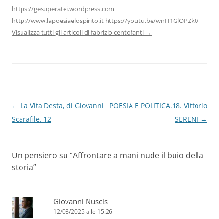
https://gesuperatei.wordpress.com
http://www.lapoesiaelospirito.it https://youtu.be/wnH1GlOPZk0
Visualizza tutti gli articoli di fabrizio centofanti
→
Navigazione
←
La Vita Desta, di Giovanni
POESIA E POLITICA.18. Vittorio
articolo
Scarafile. 12
SERENI
→
Un pensiero su “
Affrontare a mani nude il buio della
storia
”
Giovanni Nuscis
12/08/2025 alle 15:26