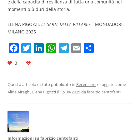
e della capacità di resilienza di tutta una comunità nei
momenti più duri della storia.
ELENA PIGOZZI,
LE SARTE DELLA VILLAREY
– MONDADORI,
MILANO 2025
F
T
Li
W
T
E
C
a
w
n
h
el
m
o
3
c
itt
k
at
e
ai
n
e
er
e
s
gr
l
di
b
dI
A
a
vi
Questo articolo è stato pubblicato in
Recensioni
e taggato come
Alida Airaghi
,
Elena Pigozzi
il
12/08/2025
da
fabrizio centofanti
o
n
p
m
di
o
p
k
Informazioni su fabrizio centofanti