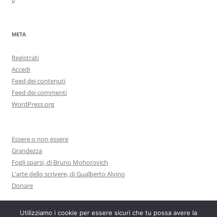
META
Registrati
Accedi
Feed dei contenuti
Feed dei commenti
WordPress.org
Essere o non essere
Grandezza
Fogli sparsi, di Bruno Mohorovich
L’arte dello scrivere, di Gualberto Alvino
Donare
Utilizziamo i cookie per essere sicuri che tu possa avere la