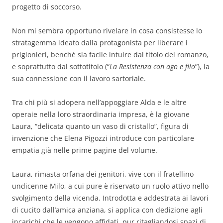
progetto di soccorso.
Non mi sembra opportuno rivelare in cosa consistesse lo
stratagemma ideato dalla protagonista per liberare i
prigionieri, benché sia facile intuire dal titolo del romanzo,
e soprattutto dal sottotitolo (“
La Resistenza con ago e filo
”), la
sua connessione con il lavoro sartoriale.
Tra chi più si adopera nell’appoggiare Alda e le altre
operaie nella loro straordinaria impresa, è la giovane
Laura, “delicata quanto un vaso di cristallo”, figura di
invenzione che Elena Pigozzi introduce con particolare
empatia già nelle prime pagine del volume.
Laura, rimasta orfana dei genitori, vive con il fratellino
undicenne Milo, a cui pure è riservato un ruolo attivo nello
svolgimento della vicenda. Introdotta e addestrata ai lavori
di cucito dall’amica anziana, si applica con dedizione agli
incarichi che le vengono affidati, pur ritagliandosi spazi di