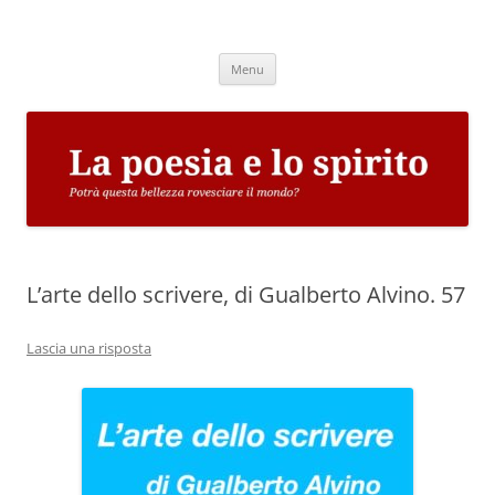
Vai
al
La poesia e lo spirito
contenuto
Potrà questa bellezza rovesciare il mondo?
Menu
L’arte dello scrivere, di Gualberto Alvino. 57
Lascia una risposta