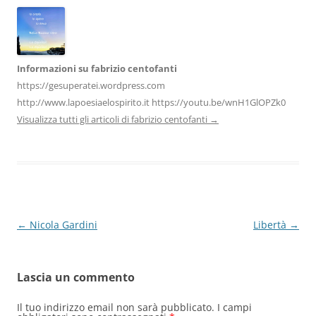
k
Informazioni su fabrizio centofanti
https://gesuperatei.wordpress.com
http://www.lapoesiaelospirito.it https://youtu.be/wnH1GlOPZk0
Visualizza tutti gli articoli di fabrizio centofanti
→
Navigazione
←
Nicola Gardini
Libertà
→
articolo
Lascia un commento
Il tuo indirizzo email non sarà pubblicato.
I campi