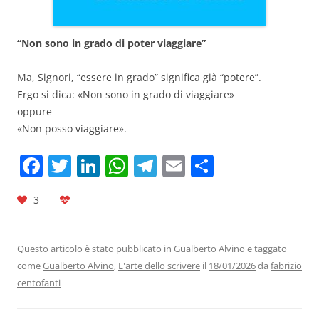
“Non sono in grado di poter viaggiare”
Ma, Signori, “essere in grado” significa già “potere”.
Ergo si dica: «Non sono in grado di viaggiare»
oppure
«Non posso viaggiare».
F
T
Li
W
T
E
C
a
w
n
h
el
m
o
3
c
itt
k
at
e
ai
n
e
er
e
s
gr
l
di
b
dI
A
a
vi
Questo articolo è stato pubblicato in
Gualberto Alvino
e taggato
come
Gualberto Alvino
,
L'arte dello scrivere
il
18/01/2026
da
fabrizio
o
n
p
m
di
centofanti
o
p