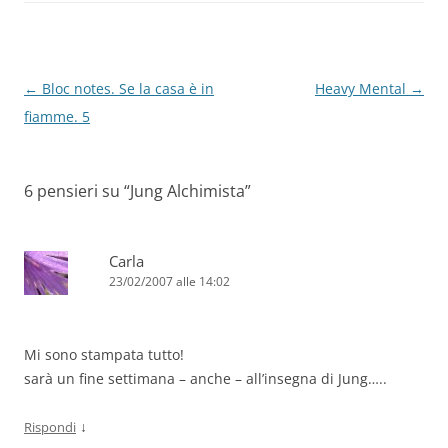
o
p
k
Navigazione
←
Bloc notes. Se la casa è in
Heavy Mental
→
articolo
fiamme. 5
6 pensieri su “
Jung Alchimista
”
Carla
23/02/2007 alle 14:02
Mi sono stampata tutto!
sarà un fine settimana – anche – all’insegna di Jung…..
↓
Rispondi