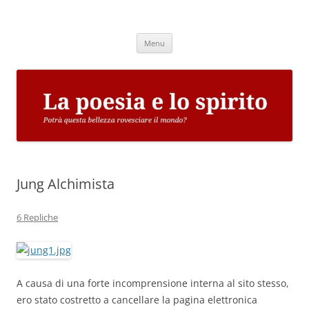
Vai
al
La poesia e lo spirito
contenuto
Potrà questa bellezza rovesciare il mondo?
Menu
Jung Alchimista
6 Repliche
A causa di una forte incomprensione interna al sito stesso,
ero stato costretto a cancellare la pagina elettronica