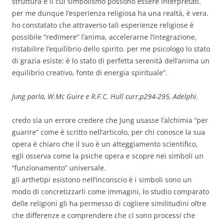
struttura e il cui simbolismo possono essere interpretati.
per me dunque l’esperienza religiosa ha una realtà, è vera.
ho constatato che attraverso tali esperienze religiose è
possibile “redimere” l’anima, accelerarne l’integrazione,
ristabilire l’equilibrio dello spirito. per me psicologo lo stato
di grazia esiste: è lo stato di perfetta serenità dell’anima un
equilibrio creativo, fonte di energia spirituale”.
Jung parla, W.Mc Guire e R.F.C. Hull curr,p294-295, Adelphi.
credo sia un errore credere che Jung usasse l’alchimia “per
guarire” come è scritto nell’articolo, per chi conosce la sua
opera è chiaro che il suo è un atteggiamento scientifico,
egli osserva come la psiche opera e scopre nei simboli un
“funzionamento” universale.
gli arthetipi esistono nell’inconscio è i simboli sono un
modo di concretizzarli come immagini, lo studio comparato
delle religioni gli ha permesso di cogliere similitudini oltre
che differenze e comprendere che ci sono processi che