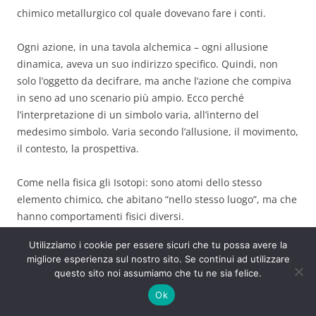
chimico metallurgico col quale dovevano fare i conti.
Ogni azione, in una tavola alchemica – ogni allusione
dinamica, aveva un suo indirizzo specifico. Quindi, non
solo l’oggetto da decifrare, ma anche l’azione che compiva
in seno ad uno scenario più ampio. Ecco perché
l’interpretazione di un simbolo varia, all’interno del
medesimo simbolo. Varia secondo l’allusione, il movimento,
il contesto, la prospettiva.
Come nella fisica gli Isotopi: sono atomi dello stesso
elemento chimico, che abitano “nello stesso luogo”, ma che
hanno comportamenti fisici diversi.
Quindi, pur essendo sostanzialmente uguali, pur
Utilizziamo i cookie per essere sicuri che tu possa avere la
comportandosi chimicamente nello stesso modo – hanno
migliore esperienza sul nostro sito. Se continui ad utilizzare
una vita fisica differente.
questo sito noi assumiamo che tu ne sia felice.
Ok
Questa dovrebbe essere la forma didattica più opportuna