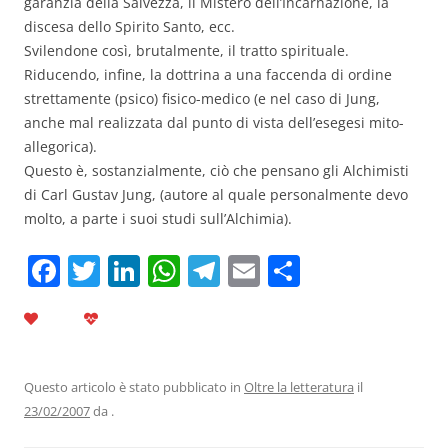
garanzia della Salvezza, il Mistero dell’Incarnazione, la
discesa dello Spirito Santo, ecc.
Svilendone così, brutalmente, il tratto spirituale.
Riducendo, infine, la dottrina a una faccenda di ordine
strettamente (psico) fisico-medico (e nel caso di Jung,
anche mal realizzata dal punto di vista dell’esegesi mito-
allegorica).
Questo è, sostanzialmente, ciò che pensano gli Alchimisti
di Carl Gustav Jung, (autore al quale personalmente devo
molto, a parte i suoi studi sull’Alchimia).
F
T
Li
W
T
E
C
a
w
n
h
el
m
o
c
itt
k
at
e
ai
n
e
er
e
s
gr
l
di
b
dI
A
a
vi
Questo articolo è stato pubblicato in
Oltre la letteratura
il
23/02/2007
da
.
o
n
p
m
di