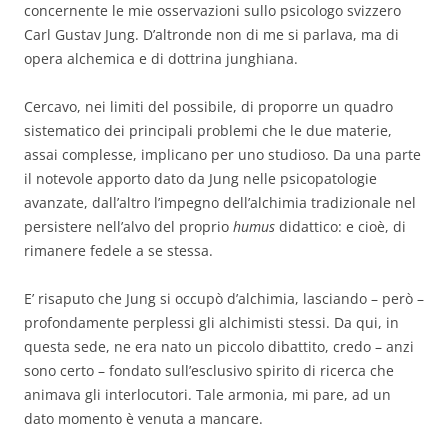
concernente le mie osservazioni sullo psicologo svizzero
Carl Gustav Jung. D’altronde non di me si parlava, ma di
opera alchemica e di dottrina junghiana.
Cercavo, nei limiti del possibile, di proporre un quadro
sistematico dei principali problemi che le due materie,
assai complesse, implicano per uno studioso. Da una parte
il notevole apporto dato da Jung nelle psicopatologie
avanzate, dall’altro l’impegno dell’alchimia tradizionale nel
persistere nell’alvo del proprio
humus
didattico: e cioè, di
rimanere fedele a se stessa.
E’ risaputo che Jung si occupò d’alchimia, lasciando – però –
profondamente perplessi gli alchimisti stessi. Da qui, in
questa sede, ne era nato un piccolo dibattito, credo – anzi
sono certo – fondato sull’esclusivo spirito di ricerca che
animava gli interlocutori. Tale armonia, mi pare, ad un
dato momento è venuta a mancare.