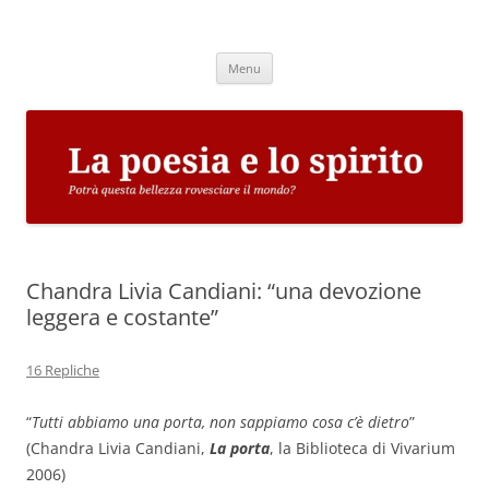
Vai
al
La poesia e lo spirito
contenuto
Potrà questa bellezza rovesciare il mondo?
Menu
Chandra Livia Candiani: “una devozione
leggera e costante”
16 Repliche
“
Tutti abbiamo una porta, non sappiamo cosa c’è dietro
”
(Chandra Livia Candiani,
La porta
, la Biblioteca di Vivarium
2006)