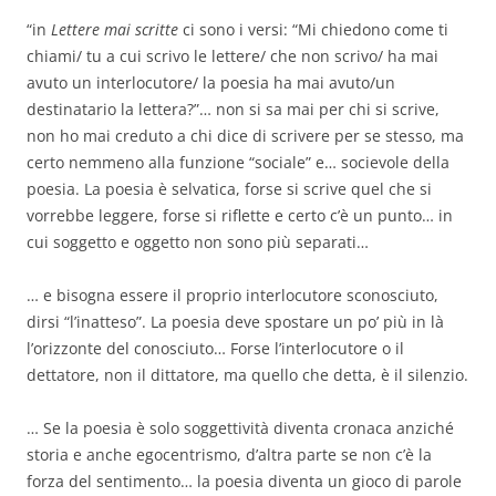
“in
Lettere mai scritte
ci sono i versi: “Mi chiedono come ti
chiami/ tu a cui scrivo le lettere/ che non scrivo/ ha mai
avuto un interlocutore/ la poesia ha mai avuto/un
destinatario la lettera?”… non si sa mai per chi si scrive,
non ho mai creduto a chi dice di scrivere per se stesso, ma
certo nemmeno alla funzione “sociale” e… socievole della
poesia. La poesia è selvatica, forse si scrive quel che si
vorrebbe leggere, forse si riflette e certo c’è un punto… in
cui soggetto e oggetto non sono più separati…
… e bisogna essere il proprio interlocutore sconosciuto,
dirsi “l’inatteso”. La poesia deve spostare un po’ più in là
l’orizzonte del conosciuto… Forse l’interlocutore o il
dettatore, non il dittatore, ma quello che detta, è il silenzio.
… Se la poesia è solo soggettività diventa cronaca anziché
storia e anche egocentrismo, d’altra parte se non c’è la
forza del sentimento… la poesia diventa un gioco di parole