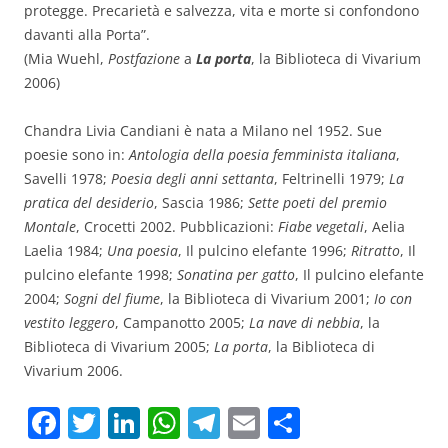
protegge. Precarietà e salvezza, vita e morte si confondono
davanti alla Porta”.
(Mia Wuehl,
Postfazione
a
La porta
, la Biblioteca di Vivarium
2006)
Chandra Livia Candiani è nata a Milano nel 1952. Sue
poesie sono in:
Antologia della poesia femminista italiana
,
Savelli 1978;
Poesia degli anni settanta
, Feltrinelli 1979;
La
pratica del desiderio
, Sascia 1986;
Sette poeti del premio
Montale
, Crocetti 2002. Pubblicazioni:
Fiabe vegetali
, Aelia
Laelia 1984;
Una poesia
, Il pulcino elefante 1996;
Ritratto
, Il
pulcino elefante 1998;
Sonatina per gatto
, Il pulcino elefante
2004;
Sogni del fiume
, la Biblioteca di Vivarium 2001;
Io con
vestito leggero
, Campanotto 2005;
La nave di nebbia
, la
Biblioteca di Vivarium 2005;
La porta
, la Biblioteca di
Vivarium 2006.
F
T
Li
W
T
E
C