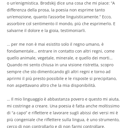
o un’enigmistica. Brodskij dice una cosa che mi piace: “A
differenza della prosa, la poesia non esprime tanto
un’emozione, quanto l’assorbe linguisticamente.” Ecco,
assorbire col sentimento il mondo, più che esprimerlo. E
salvarne il dolore e la gioia, testimoniarli.
… per me non è mai esistito solo il regno umano, è
fondamentale… entrare in contatto con altri regni, come
quello animale, vegetale, minerale, e quello dei morti…
Quando mi sento chiusa in una visione ristretta, scopro
sempre che sto dimenticando gli altri regni e torno ad
aprirmi il più presto possibile e le risposte si precipitano,
non aspettavano altro che la mia disponibilità.
… Il mio linguaggio è abbastanza povero e questo mi aiuta,
mi costringe a creare. Una poesia è fatta anche moltissimo
di “a capo” e riflettere e lavorare sugli abissi dei versi mi è
più congeniale che riflettere sulla lingua, è uno strumento,
cerco di non controllarlo e di non farmi controllare.