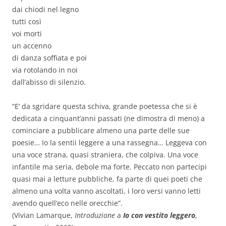
dai chiodi nel legno
tutti così
voi morti
un accenno
di danza soffiata e poi
via rotolando in noi
dall’abisso di silenzio.
“E’ da sgridare questa schiva, grande poetessa che si è
dedicata a cinquant’anni passati (ne dimostra di meno) a
cominciare a pubblicare almeno una parte delle sue
poesie… Io la sentii leggere a una rassegna… Leggeva con
una voce strana, quasi straniera, che colpiva. Una voce
infantile ma seria, debole ma forte. Peccato non partecipi
quasi mai a letture pubbliche, fa parte di quei poeti che
almeno una volta vanno ascoltati, i loro versi vanno letti
avendo quell’eco nelle orecchie”.
(Vivian Lamarque,
Introduzione
a
Io con vestito leggero
,