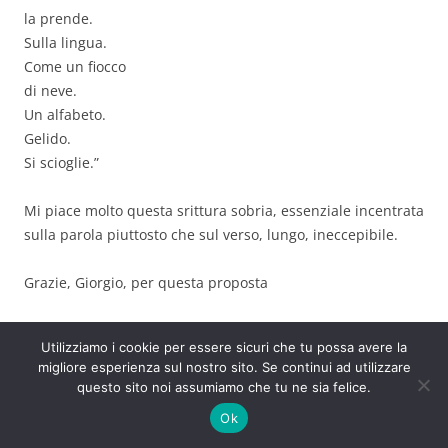
la prende.
Sulla lingua.
Come un fiocco
di neve.
Un alfabeto.
Gelido.
Si scioglie.”
Mi piace molto questa srittura sobria, essenziale incentrata
sulla parola piuttosto che sul verso, lungo, ineccepibile.
Grazie, Giorgio, per questa proposta
Giovanni
Utilizziamo i cookie per essere sicuri che tu possa avere la
migliore esperienza sul nostro sito. Se continui ad utilizzare
↓
Rispondi
questo sito noi assumiamo che tu ne sia felice.
Ok