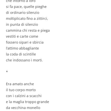
che intorno a loro
si fa pace, quelle pieghe
di ordinario silenzio
moltiplicato fino a zittirci,
in punta di silenzio
cammina chi resta e piega
vestiti e carte come
fossero sipari e sbircia
l’attimo abbagliante
la coda di scintille
che indossano i morti.
*
Era amato anche
il tuo corpo morto
con i calzini a scacchi
e la maglia troppo grande
da vecchina monello