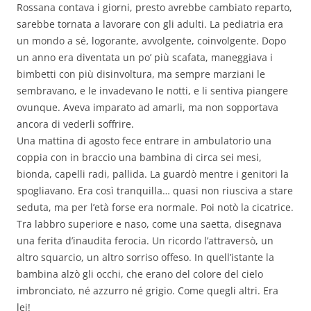
Rossana contava i giorni, presto avrebbe cambiato reparto,
sarebbe tornata a lavorare con gli adulti. La pediatria era
un mondo a sé, logorante, avvolgente, coinvolgente. Dopo
un anno era diventata un po’ più scafata, maneggiava i
bimbetti con più disinvoltura, ma sempre marziani le
sembravano, e le invadevano le notti, e li sentiva piangere
ovunque. Aveva imparato ad amarli, ma non sopportava
ancora di vederli soffrire.
Una mattina di agosto fece entrare in ambulatorio una
coppia con in braccio una bambina di circa sei mesi,
bionda, capelli radi, pallida. La guardò mentre i genitori la
spogliavano. Era così tranquilla… quasi non riusciva a stare
seduta, ma per l’età forse era normale. Poi notò la cicatrice.
Tra labbro superiore e naso, come una saetta, disegnava
una ferita d’inaudita ferocia. Un ricordo l’attraversò, un
altro squarcio, un altro sorriso offeso. In quell’istante la
bambina alzò gli occhi, che erano del colore del cielo
imbronciato, né azzurro né grigio. Come quegli altri. Era
lei!