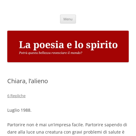
Vai
al
La poesia e lo spirito
contenuto
Potrà questa bellezza rovesciare il mondo?
Menu
Chiara, l’alieno
6 Repliche
Luglio 1988.
Partorire non è mai un’impresa facile. Partorire sapendo di
dare alla luce una creatura con gravi problemi di salute è