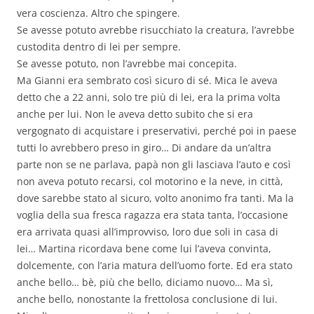
vera coscienza. Altro che spingere.
Se avesse potuto avrebbe risucchiato la creatura, l’avrebbe
custodita dentro di lei per sempre.
Se avesse potuto, non l’avrebbe mai concepita.
Ma Gianni era sembrato così sicuro di sé. Mica le aveva
detto che a 22 anni, solo tre più di lei, era la prima volta
anche per lui. Non le aveva detto subito che si era
vergognato di acquistare i preservativi, perché poi in paese
tutti lo avrebbero preso in giro… Di andare da un’altra
parte non se ne parlava, papà non gli lasciava l’auto e così
non aveva potuto recarsi, col motorino e la neve, in città,
dove sarebbe stato al sicuro, volto anonimo fra tanti. Ma la
voglia della sua fresca ragazza era stata tanta, l’occasione
era arrivata quasi all’improvviso, loro due soli in casa di
lei… Martina ricordava bene come lui l’aveva convinta,
dolcemente, con l’aria matura dell’uomo forte. Ed era stato
anche bello… bè, più che bello, diciamo nuovo… Ma sì,
anche bello, nonostante la frettolosa conclusione di lui.