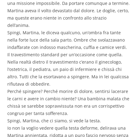
una missione impossibile. Da portare comunque a termine.
Martina aveva il volto devastato dal dolore. Le doglie, certo,
ma queste erano niente in confronto allo strazio
dell’anima.
Spingi, Martina, le diceva qualcuno, un’ombra fra tante
nella forte luce della sala parto. Ombre che svolazzavano
indaffarate con indosso mascherina, cuffia e camice verdi.
Il travestimento standard per un’occasione come quella.
Nella realtà dietro il travestimento c’erano il ginecologo,
l’ostetrica, il pediatra, un paio di infermiere e chissà chi
altro. Tutti che la esortavano a spingere. Ma in lei qualcosa
rifiutava di obbedire.
Perché spingere? Perché morire di dolore, sentirsi lacerare
le carni e avere in cambio niente? Una bambina malata che
chissà se sarebbe sopravvissuta non era un corrispettivo
congruo per tanta sofferenza.
Spingi, Martina, che ci siamo, si vede la testa.
Io non la voglio vedere quella testa deforme, delirava una
Martina annientata, ridotta a un puro fascio nervoso senza