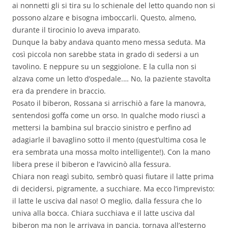
ai nonnetti gli si tira su lo schienale del letto quando non si
possono alzare e bisogna imboccarli. Questo, almeno,
durante il tirocinio lo aveva imparato.
Dunque la baby andava quanto meno messa seduta. Ma
così piccola non sarebbe stata in grado di sedersi a un
tavolino. E neppure su un seggiolone. E la culla non si
alzava come un letto d’ospedale.… No, la paziente stavolta
era da prendere in braccio.
Posato il biberon, Rossana si arrischiò a fare la manovra,
sentendosi goffa come un orso. In qualche modo riuscì a
mettersi la bambina sul braccio sinistro e perfino ad
adagiarle il bavaglino sotto il mento (quest’ultima cosa le
era sembrata una mossa molto intelligente!). Con la mano
libera prese il biberon e l’avvicinò alla fessura.
Chiara non reagì subito, sembrò quasi fiutare il latte prima
di decidersi, pigramente, a succhiare. Ma ecco l’imprevisto:
il latte le usciva dal naso! O meglio, dalla fessura che lo
univa alla bocca. Chiara succhiava e il latte usciva dal
biberon ma non le arrivava in pancia, tornava all’esterno