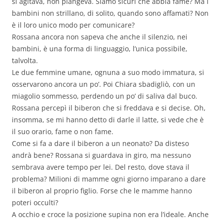
si agitava, non piangeva. Siamo sicuri che abbia fame? Ma i
bambini non strillano, di solito, quando sono affamati? Non
è il loro unico modo per comunicare?
Rossana ancora non sapeva che anche il silenzio, nei
bambini, è una forma di linguaggio, l’unica possibile,
talvolta.
Le due femmine umane, ognuna a suo modo immatura, si
osservarono ancora un po’. Poi Chiara sbadigliò, con un
miagolio sommesso, perdendo un po’ di saliva dal buco.
Rossana percepì il biberon che si freddava e si decise. Oh,
insomma, se mi hanno detto di darle il latte, si vede che è
il suo orario, fame o non fame.
Come si fa a dare il biberon a un neonato? Da disteso
andrà bene? Rossana si guardava in giro, ma nessuno
sembrava avere tempo per lei. Del resto, dove stava il
problema? Milioni di mamme ogni giorno imparano a dare
il biberon al proprio figlio. Forse che le mamme hanno
poteri occulti?
A occhio e croce la posizione supina non era l’ideale. Anche