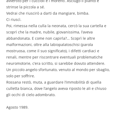
avvertito per i cuccioli e i morenti. Asciugò il pianto e
strinse la piccola a sé.
Vedrai che riuscirò a darti da mangiare, bimba.
Ci riuscì.
Poi, rimessa nella culla la neonata, cercò la sua cartella e
scoprì che la madre, nubile, giovanissima, l’aveva
abbandonata. E come non capirla?… Scoprì le altre
malformazioni, oltre alla labiopalatoschisi (parola
mostruosa, come il suo significato), i difetti cardiaci e
renali, mentre per riscontrare eventuali problematiche
neuromotorie, c’era scritto, si sarebbe dovuto attendere.
Un piccolo angelo sfortunato, venuto al mondo per sbaglio,
solo per soffrire.
Rossana restò, muta, a guardare l’immobilità di quella
culletta bianca, dove l’angelo aveva riposto le ali e chiuso
gli occhi di cielo adombrato.
Agosto 1989.