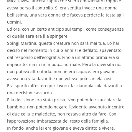
Mica l’aveva ancora capito che si era emozionato troppo e
aveva perso il controllo. Si era sentita invece una donna
bellissima, una vera donna che faceva perdere la testa agli
uomini.
Ed ora, con un certo anticipo sui tempi, come conseguenza
di quella sera era lì a spingere.
Spingi Martina, questa creatura non sarà mai tua. Lo hai
deciso nel momento in cui Gianni si è defilato, spaventato
dal responso dell’ecografia. Fino a un attimo prima era sì
impaurito, ma in un modo… normale. Però la diversità no,
non poteva affrontarla, non ne era capace, era giovane,
aveva una vita davanti e non voleva ipotecarsela così.
Era sparito all’estero per lavoro, lasciandola sola davanti a
una decisione assurda.
E la decisione era stata presa. Non potendo risucchiare la
bambina, non potendo negare l’evidente avvenuto incontro
di due cellule maledette, non restava altro da fare. Con
l’approvazione imbarazzata del resto della famiglia.
In fondo, anche lei era giovane e aveva diritto a vivere.