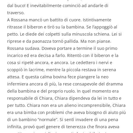
dal buco! E inevitabilmente cominciò ad andarle di
traverso.
A Rossana mancò un battito di cuore. Istintivamente
ritrasse il biberon e tirò su la bambina. Se l’appoggiò al
petto. Le diede dei colpetti sulla minuscola schiena. Lei si
riprese e da paonazza tornò pallida. Ma non pianse.
Rossana sudava. Doveva portare a termine il suo primo
incarico ed era decisa a farlo. Ritentò con il biberon e la
cosa si ripeté ancora, e ancora. Le cedettero i nervi e
scoppiò in lacrime, mentre la piccola restava in serena
attesa. E questa calma bovina fece piangere la neo
infermiera ancora di più, la rese consapevole del dramma
della bambina e del proprio ruolo. In quel momento era
responsabile di Chiara, Chiara dipendeva da lei in tutto e
per tutto. Chiara non era un alieno incomprensibile, Chiara
era una bimba con problemi che aveva bisogno di aiuto più
di un bambino “normale”. Si sentì invadere di una pena
infinita, provò quel genere di tenerezza che finora aveva