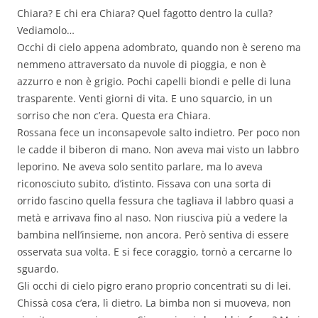
Chiara? E chi era Chiara? Quel fagotto dentro la culla?
Vediamolo…
Occhi di cielo appena adombrato, quando non è sereno ma
nemmeno attraversato da nuvole di pioggia, e non è
azzurro e non è grigio. Pochi capelli biondi e pelle di luna
trasparente. Venti giorni di vita. E uno squarcio, in un
sorriso che non c’era. Questa era Chiara.
Rossana fece un inconsapevole salto indietro. Per poco non
le cadde il biberon di mano. Non aveva mai visto un labbro
leporino. Ne aveva solo sentito parlare, ma lo aveva
riconosciuto subito, d’istinto. Fissava con una sorta di
orrido fascino quella fessura che tagliava il labbro quasi a
metà e arrivava fino al naso. Non riusciva più a vedere la
bambina nell’insieme, non ancora. Però sentiva di essere
osservata sua volta. E si fece coraggio, tornò a cercarne lo
sguardo.
Gli occhi di cielo pigro erano proprio concentrati su di lei.
Chissà cosa c’era, lì dietro. La bimba non si muoveva, non