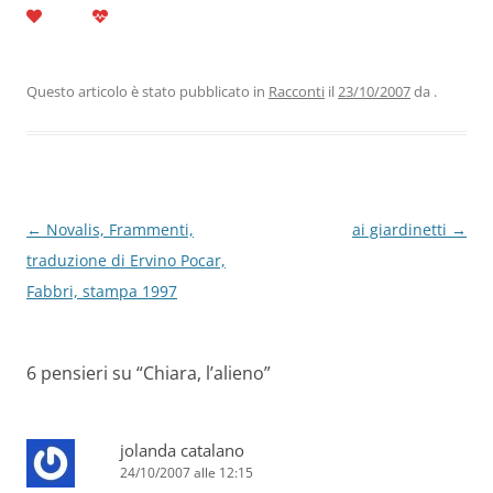
c
itt
k
at
e
ai
n
e
er
e
s
gr
l
di
b
dI
A
a
vi
Questo articolo è stato pubblicato in
Racconti
il
23/10/2007
da
.
o
n
p
m
di
o
p
k
Navigazione
←
Novalis, Frammenti,
ai giardinetti
→
articolo
traduzione di Ervino Pocar,
Fabbri, stampa 1997
6 pensieri su “
Chiara, l’alieno
”
jolanda catalano
24/10/2007 alle 12:15