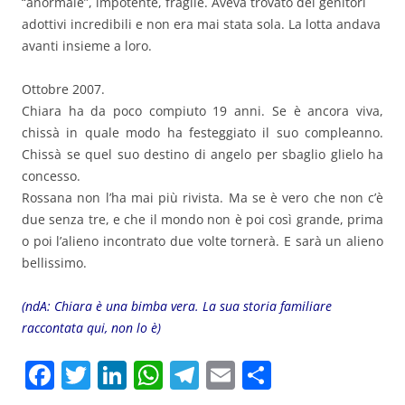
“anormale”, impotente, fragile. Aveva trovato dei genitori
adottivi incredibili e non era mai stata sola. La lotta andava
avanti insieme a loro.
Ottobre 2007.
Chiara ha da poco compiuto 19 anni. Se è ancora viva,
chissà in quale modo ha festeggiato il suo compleanno.
Chissà se quel suo destino di angelo per sbaglio glielo ha
concesso.
Rossana non l’ha mai più rivista. Ma se è vero che non c’è
due senza tre, e che il mondo non è poi così grande, prima
o poi l’alieno incontrato due volte tornerà. E sarà un alieno
bellissimo.
(ndA: Chiara è una bimba vera. La sua storia familiare
raccontata qui, non lo è)
F
T
Li
W
T
E
C
a
w
n
h
el
m
o