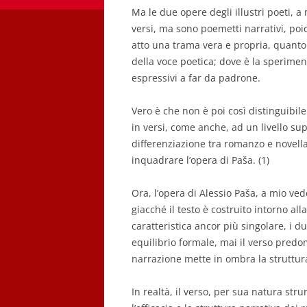
Ma le due opere degli illustri poeti, 
versi, ma sono poemetti narrativi, po
atto una trama vera e propria, quanto 
della voce poetica; dove è la sperimenta
espressivi a far da padrone.
Vero è che non è poi così distinguibil
in versi, come anche, ad un livello supe
differenziazione tra romanzo e novella.
inquadrare l’opera di Paša. (1)
Ora, l’opera di Alessio Paša, a mio ve
giacché il testo è costruito intorno all
caratteristica ancor più singolare, i 
equilibrio formale, mai il verso predo
narrazione mette in ombra la struttura
In realtà, il verso, per sua natura st