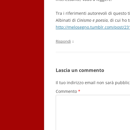
Tra i riferimenti autorevoli di questo 
Albinati di
Cinismo e poesia
, di cui ho 
http://melosegno.tumblr.com/post/2
↓
Rispondi
Lascia un commento
Il tuo indirizzo email non sarà pubblic
Commento
*