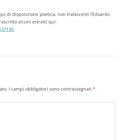
tipo di disposizione poetica, non tralascerei l’Edoardo
trascritto alcuni estratti qui:
3137130
ato.
I campi obbligatori sono contrassegnati
*