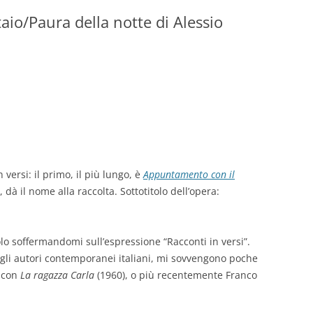
io/Paura della notte di Alessio
GIOVANNI NUSCIS
GUIDO MICHELONE
KIKA BOHR
MARINO MAGLIANI
MATTEO TELARA
MONICA MAZZITELLI
versi: il primo, il più lungo, è
Appuntamento con il
, dà il nome alla raccolta. Sottotitolo dell’opera:
PASQUALE VITAGLIANO
RICCARDO FERRAZZI
olo soffermandomi sull’espressione “Racconti in versi”.
gli autori contemporanei italiani, mi sovvengono poche
ROBERTO PLEVANO
i con
La ragazza Carla
(1960), o più recentemente Franco
STEFANIE GOLISCH