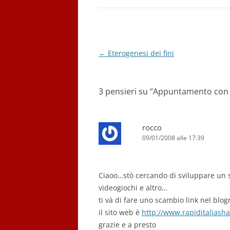
o
n
p
m
o
p
k
Navigazione
←
Eterogenesi dei fini
articolo
3 pensieri su “
Appuntamento con il
rocco
09/01/2008 alle 17:39
Ciaoo…stò cercando di sviluppare un si
videogiochi e altro…
ti và di fare uno scambio link nel blogr
il sito web è
http://www.rapiditaliasha
grazie e a presto