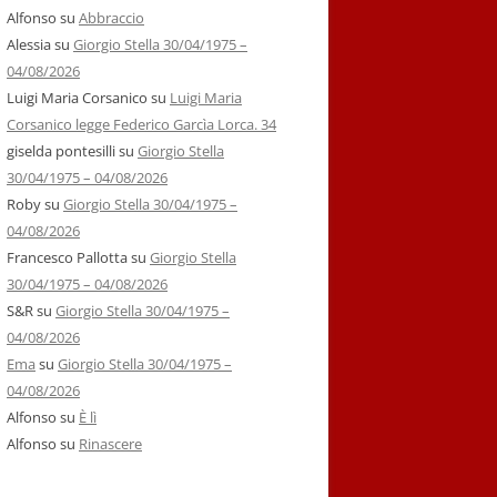
Alfonso
su
Abbraccio
Alessia
su
Giorgio Stella 30/04/1975 –
04/08/2026
Luigi Maria Corsanico
su
Luigi Maria
Corsanico legge Federico Garcìa Lorca. 34
giselda pontesilli
su
Giorgio Stella
30/04/1975 – 04/08/2026
Roby
su
Giorgio Stella 30/04/1975 –
04/08/2026
Francesco Pallotta
su
Giorgio Stella
30/04/1975 – 04/08/2026
S&R
su
Giorgio Stella 30/04/1975 –
04/08/2026
Ema
su
Giorgio Stella 30/04/1975 –
04/08/2026
Alfonso
su
È lì
Alfonso
su
Rinascere