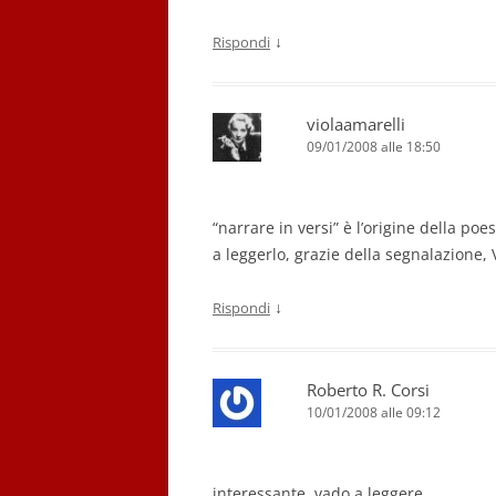
↓
Rispondi
violaamarelli
09/01/2008 alle 18:50
“narrare in versi” è l’origine della poe
a leggerlo, grazie della segnalazione, 
↓
Rispondi
Roberto R. Corsi
10/01/2008 alle 09:12
interessante, vado a leggere.