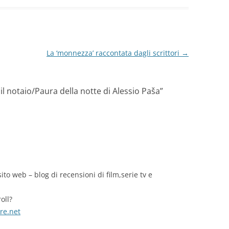
di
La ‘monnezza’ raccontata dagli scrittori
→
 notaio/Paura della notte di Alessio Paša
”
to web – blog di recensioni di film,serie tv e
oll?
re.net