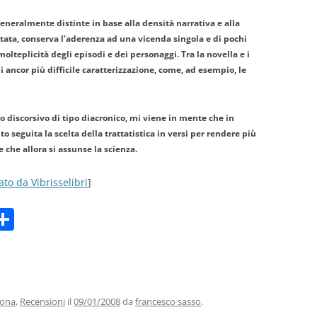
eneralmente distinte in base alla densità narrativa e alla
itata, conserva l’aderenza ad una vicenda singola e di pochi
lteplicità degli episodi e dei personaggi. Tra la novella e i
 ancor più difficile caratterizzazione, come, ad esempio, le
 discorsivo di tipo diacronico, mi viene in mente che in
 seguita la scelta della trattatistica in versi per rendere più
e che allora si assunse la scienza.
ato da Vibrisselibri
]
C
m
o
i
n
di
vi
zona
,
Recensioni
il
09/01/2008
da
francesco sasso
.