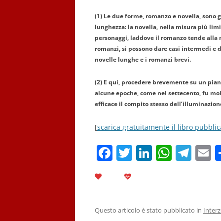
(1) Le due forme, romanzo e novella, sono g
lunghezza: la novella, nella misura più lim
personaggi, laddove il romanzo tende alla mo
romanzi, si possono dare casi intermedi e di
novelle lunghe e i romanzi brevi.
(2) E qui, procedere brevemente su un piano
alcune epoche, come nel settecento, fu molto
efficace il compito stesso dell’illuminazion
[
scarica gratuitamente il libro pubblic
F
T
Li
W
T
E
a
w
n
h
el
c
itt
k
at
e
a
e
er
e
s
gr
l
b
dI
A
a
Questo articolo è stato pubblicato in
Inter