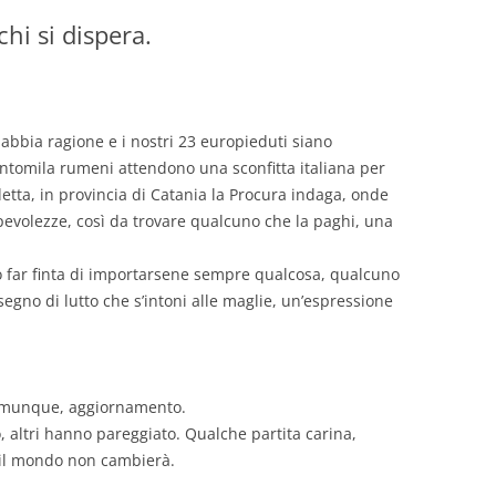
hi si dispera.
GIOVANNI NUSCIS
GUIDO MICHELONE
KIKA BOHR
abbia ragione e i nostri 23 europieduti siano
tomila rumeni attendono una sconfitta italiana per
MARINO MAGLIANI
etta, in provincia di Catania la Procura indaga, onde
pevolezze, così da trovare qualcuno che la paghi, una
MATTEO TELARA
o far finta di importarsene sempre qualcosa, qualcuno
MONICA MAZZITELLI
segno di lutto che s’intoni alle maglie, un’espressione
PASQUALE VITAGLIANO
RICCARDO FERRAZZI
omunque, aggiornamento.
ROBERTO PLEVANO
 altri hanno pareggiato. Qualche partita carina,
STEFANIE GOLISCH
 il mondo non cambierà.