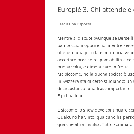
Europiè 3. Chi attende e c
Lascia una risposta
Mentre si discute ovunque se Berselli 
bamboccioni oppure no, mentre seicen
ottenere una piccola e impropria vend
accertare precise responsabilità e col
buona volta, e dimenticare in fretta.
Ma siccome, nella buona società è us
in Svizzera sta di certo studiando: un 
di circostanza, una frase importante.
E poi pallone.
E siccome lo show deve continuare c
Qualcuno ha vinto, qualcuno ha perso,
qualche altra insulsa. Tutto sommato