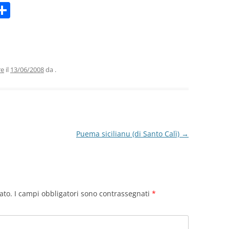
C
m
o
i
n
di
vi
re
il
13/06/2008
da
.
di
Puema sicilianu (di Santo Calì)
→
ato.
I campi obbligatori sono contrassegnati
*