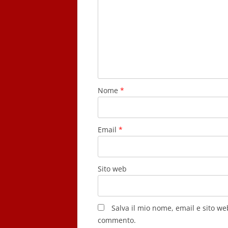
Nome
*
Email
*
Sito web
Salva il mio nome, email e sito w
commento.