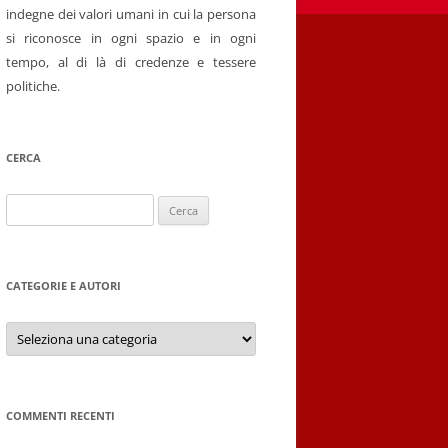
indegne dei valori umani in cui la persona
si riconosce in ogni spazio e in ogni
tempo, al di là di credenze e tessere
politiche.
CERCA
Ricerca
per:
CATEGORIE E AUTORI
Categorie
e
autori
COMMENTI RECENTI