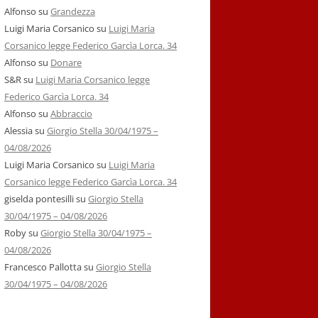
Alfonso
su
Grandezza
Luigi Maria Corsanico
su
Luigi Maria
Corsanico legge Federico Garcìa Lorca. 34
Alfonso
su
Donare
S&R
su
Luigi Maria Corsanico legge
Federico Garcìa Lorca. 34
Alfonso
su
Abbraccio
Alessia
su
Giorgio Stella 30/04/1975 –
04/08/2026
Luigi Maria Corsanico
su
Luigi Maria
Corsanico legge Federico Garcìa Lorca. 34
giselda pontesilli
su
Giorgio Stella
30/04/1975 – 04/08/2026
Roby
su
Giorgio Stella 30/04/1975 –
04/08/2026
Francesco Pallotta
su
Giorgio Stella
30/04/1975 – 04/08/2026