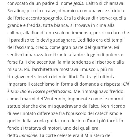
convocato da un padre di nome
Jesùs
. L’altro si chiamava
Serafino, piccolo e calvo, dinamico, con una voce stridula
dal forte accento spagnolo. Era la chiesa di riserva: quella
grande e fredda, tutta bianca, si trovava in cima alla
collina, alla fine di uno scalone immenso, per ricordare che
il paradiso te lo devi guadagnare. L’edificio era dei tempi
del fascismo, credo, come gran parte del quartiere. Mi
sentivo imbarazzato di fronte a tanto sfoggio di potenza:
forse fu lì che accentuai la mia tendenza al riserbo e alla
misura. Più l’architettura mostrava i muscoli, più mi
rifugiavo nel silenzio dei miei libri. Fui tra gli ultimi a
imparare il catechismo in forma di domanda e risposta:
C
hi
è Dio? Dio è l’Essere perfettissimo
. Me l’immaginavo freddo
come i marmi del Ventennio, imponente come le enormi
statue bianche che mi squadravano dall’alto. Non ricordo
di aver notato differenze fra l’opuscolo del catechismo e
quello della scuola guida, una decina d’anni più tardi. In
fondo si trattava di motori, uno dei quali era
detto
immobile
. La corte celeste era il Ministero dei