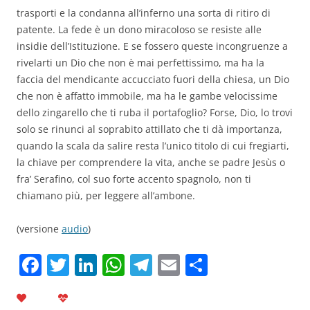
trasporti e la condanna all’inferno una sorta di ritiro di
patente. La fede è un dono miracoloso se resiste alle
insidie dell’Istituzione. E se fossero queste incongruenze a
rivelarti un Dio che non è mai perfettissimo, ma ha la
faccia del mendicante accucciato fuori della chiesa, un Dio
che non è affatto immobile, ma ha le gambe velocissime
dello zingarello che ti ruba il portafoglio? Forse, Dio, lo trovi
solo se rinunci al soprabito attillato che ti dà importanza,
quando la scala da salire resta l’unico titolo di cui fregiarti,
la chiave per comprendere la vita, anche se padre Jesùs o
fra’ Serafino, col suo forte accento spagnolo, non ti
chiamano più, per leggere all’ambone.
(versione
audio
)
F
T
Li
W
T
E
C
a
w
n
h
el
m
o
c
itt
k
at
e
ai
n