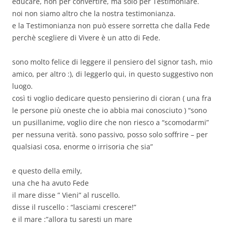
educare, non per convertire, ma solo per Testimoniare.
noi non siamo altro che la nostra testimonianza.
e la Testimonianza non può essere sorretta che dalla Fede
perchè scegliere di Vivere è un atto di Fede.
sono molto felice di leggere il pensiero del signor tash, mio
amico, per altro :), di leggerlo qui, in questo suggestivo non
luogo.
così ti voglio dedicare questo pensierino di cioran ( una fra
le persone più oneste che io abbia mai conosciuto ) “sono
un pusillanime, voglio dire che non riesco a “scomodarmi”
per nessuna verità. sono passivo, posso solo soffrire – per
qualsiasi cosa, enorme o irrisoria che sia”
e questo della emily,
una che ha avuto Fede
il mare disse ” Vieni” al ruscello.
disse il ruscello : “lasciami crescere!”
e il mare :”allora tu saresti un mare