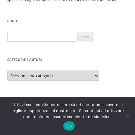
CERCA
Ricerca
per:
CATEGORIE E AUTORI
Categorie
e
autori
COMMENTI RECENTI
Utilizziamo i cookie per essere sicuri che tu possa avere la
migliore esperienza sul nostro sito. Se continui ad utilizzare
Ema
su
Essere o non essere
questo sito noi assumiamo che tu ne sia felice.
Alfonso
su
Essere o non essere
Ok
S&R
su
Essere o non essere