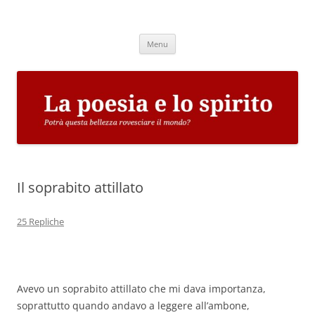
Vai
al
La poesia e lo spirito
contenuto
Potrà questa bellezza rovesciare il mondo?
Menu
Il soprabito attillato
25 Repliche
Avevo un soprabito attillato che mi dava importanza,
soprattutto quando andavo a leggere all’ambone,