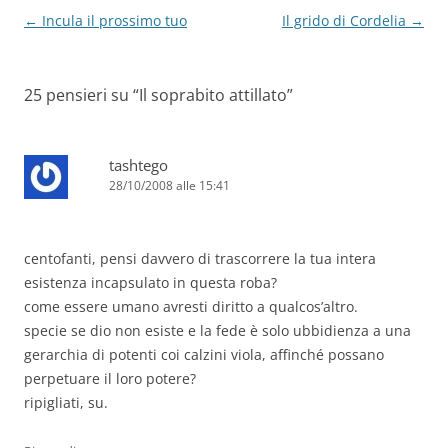
Navigazione
←
Incula il prossimo tuo
Il grido di Cordelia
→
articolo
25 pensieri su “
Il soprabito attillato
”
tashtego
28/10/2008 alle 15:41
centofanti, pensi davvero di trascorrere la tua intera
esistenza incapsulato in questa roba?
come essere umano avresti diritto a qualcos’altro.
specie se dio non esiste e la fede è solo ubbidienza a una
gerarchia di potenti coi calzini viola, affinché possano
perpetuare il loro potere?
ripigliati, su.