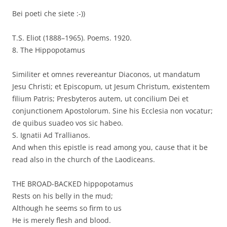
Bei poeti che siete :-))
T.S. Eliot (1888–1965). Poems. 1920.
8. The Hippopotamus
Similiter et omnes revereantur Diaconos, ut mandatum
Jesu Christi; et Episcopum, ut Jesum Christum, existentem
filium Patris; Presbyteros autem, ut concilium Dei et
conjunctionem Apostolorum. Sine his Ecclesia non vocatur;
de quibus suadeo vos sic habeo.
S. Ignatii Ad Trallianos.
And when this epistle is read among you, cause that it be
read also in the church of the Laodiceans.
THE BROAD-BACKED hippopotamus
Rests on his belly in the mud;
Although he seems so firm to us
He is merely flesh and blood.