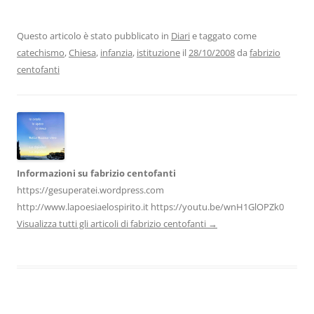
e
er
e
s
gr
l
di
b
dI
A
a
vi
Questo articolo è stato pubblicato in
Diari
e taggato come
catechismo
,
Chiesa
,
infanzia
,
istituzione
il
28/10/2008
da
fabrizio
o
n
p
m
di
centofanti
o
p
k
Informazioni su fabrizio centofanti
https://gesuperatei.wordpress.com
http://www.lapoesiaelospirito.it https://youtu.be/wnH1GlOPZk0
Visualizza tutti gli articoli di fabrizio centofanti
→