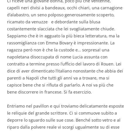
Ci riceve una giovane donna, poco più che ventenne,
capelli neri divisi a bandeaux, occhi chiari, una carnagione
d’alabastro, un seno polposo generosamente scoperto,
ricamato da venuzze e debordante sulla blusa
costantemente slacciata che lei svogliatamente chiude.
Sappiamo che è in agguato la più bieca letteratura, ma la
rassomiglianza con Emma Bovary è impressionante. La
ragazza però non è che la custode e… sorpresa! una
napoletana disoccupata di nome Lucia assunta con
contratto a termine presso l’ufficio del lavoro di Rouen. Lei
dice di aver dimenticato l’italiano nonostante che abbia dei
parenti a Napoli che tutti gli anni va a trovare, ma si
capisce bene che si rifiuta di parlarlo. A noi va più che
bene discorrere in francese. Si fa esercizio.
Entriamo nel pavillon e qui troviamo delicatamente esposte
le reliquie del grande scrittore. Ci si commuove subito a
deporre lo sguardo sulle sue cose. Benché sotto vetro e al
riparo dalla polvere reale vi scorgi ugualmente su di esse