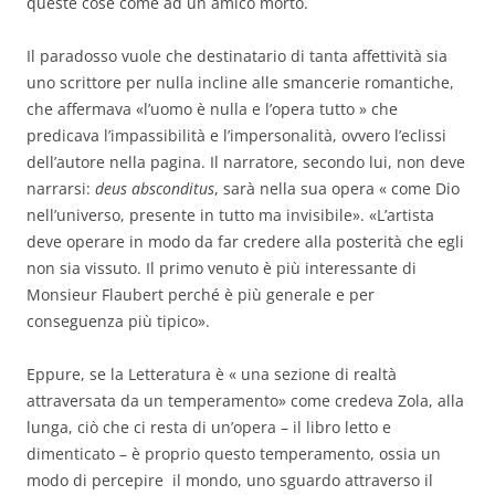
queste cose come ad un amico morto.
Il paradosso vuole che destinatario di tanta affettività sia
uno scrittore per nulla incline alle smancerie romantiche,
che affermava «l’uomo è nulla e l’opera tutto » che
predicava l’impassibilità e l’impersonalità, ovvero l’eclissi
dell’autore nella pagina. Il narratore, secondo lui, non deve
narrarsi:
deus absconditus
, sarà nella sua opera « come Dio
nell’universo, presente in tutto ma invisibile». «L’artista
deve operare in modo da far credere alla posterità che egli
non sia vissuto. Il primo venuto è più interessante di
Monsieur Flaubert perché è più generale e per
conseguenza più tipico».
Eppure, se la Letteratura è « una sezione di realtà
attraversata da un temperamento» come credeva Zola, alla
lunga, ciò che ci resta di un’opera – il libro letto e
dimenticato – è proprio questo temperamento, ossia un
modo di percepire il mondo, uno sguardo attraverso il