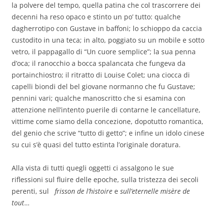
la polvere del tempo, quella patina che col trascorrere dei
decenni ha reso opaco e stinto un po’ tutto: qualche
dagherrotipo con Gustave in baffoni; lo schioppo da caccia
custodito in una teca; in alto, poggiato su un mobile e sotto
vetro, il pappagallo di “Un cuore semplice”; la sua penna
d’oca; il ranocchio a bocca spalancata che fungeva da
portainchiostro; il ritratto di Louise Colet; una ciocca di
capelli biondi del bel giovane normanno che fu Gustave;
pennini vari; qualche manoscritto che si esamina con
attenzione nell’intento puerile di contarne le cancellature,
vittime come siamo della concezione, dopotutto romantica,
del genio che scrive “tutto di getto”; e infine un idolo cinese
su cui s’è quasi del tutto estinta l’originale doratura.
Alla vista di tutti quegli oggetti ci assalgono le sue
riflessioni sul fluire delle epoche, sulla tristezza dei secoli
perenti, sul
frisson de l’histoire
e
sull’eternelle misère de
tout
…