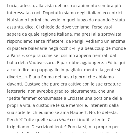
Lucia, adesso, alla vista del nostro rapimento sembra più
interessata a noi. Dopotutto siamo degli italiani eccentrici.
Noi siamo i primi che vede in quel luogo da quando è stata
assunta, dice. Ci chiede da dove veniamo. Forse vuol
sapere da quale regione italiana, ma presi alla sprovvista
rispondiamo senza riflettere, da Parigi. Vediamo un enzima
di piacere balenarle negli occhi: «Il y a beaucoup de monde
à Paris », sospira come se fossimo appena rientrati dal
ballo della Vaubyessard. E parrebbe aggiungere: «Ed io qui
a custodire un pappagallo impagliato, mentre la gente si
diverte… » È una Emma dei nostri giorni che abbiamo
davanti. Gustave che pure era cattivo con le sue creature
letterarie, non avrebbe gradito, sicuramente, che una
“petite femme” consumasse a Croisset una porzione della
propria vita, a custodire le sue memorie. Inteneriti dalla
sua sorte le chiediamo se ama Flaubert. No, lo detesta.
Perché? Tutte quelle
descrizioni
così inutili e lente. Ci
irrigidiamo. Descrizioni lente? Può darsi, ma proprio per