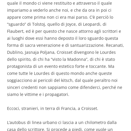
quale il mondo ci viene restituito e attraverso il quale
impariamo a vederlo anche noi, e che da ora in poi ci
appare come prima non ci era mai parso. C’è perciò lo
“sguardo” di Tolstoj, quello di Joyce, di Leopardi, di
Flaubert, ed è per questo che nasce attorno agli scrittori e
ai luoghi dove essi hanno deposto il loro sguardo questa
forma di sacra venerazione e di santuarizzazione. Recanati,
Dublino, Jasnaja Poljana, Croisset divengono le Lourdes
dello spirito, di chi ha “visto la Madonna”, di chi è stato
protagonista di un evento estetico forte e toccante. Ma
come tutte le Lourdes di questo mondo anche queste
soggiacciono ai pericoli del kitsch, dal quale peraltro noi
sinceri credenti non sappiamo come difenderci, perché ne
siamo le vittime e i propagatori.
Eccoci, stranieri, in terra di Francia, a Croisset.
L’autobus di linea urbano ci lascia a un chilometro dalla
casa dello scrittore. Si procede a piedi, come vuole un