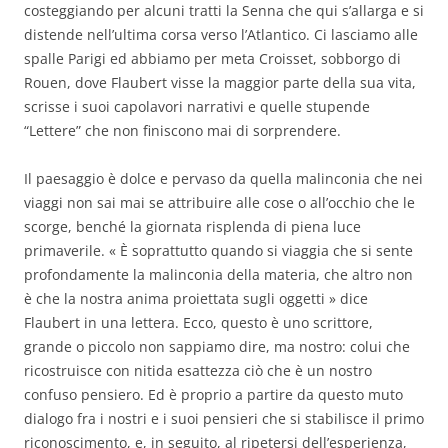
costeggiando per alcuni tratti la Senna che qui s’allarga e si
distende nell’ultima corsa verso l’Atlantico. Ci lasciamo alle
spalle Parigi ed abbiamo per meta Croisset, sobborgo di
Rouen, dove Flaubert visse la maggior parte della sua vita,
scrisse i suoi capolavori narrativi e quelle stupende
“Lettere” che non finiscono mai di sorprendere.
Il paesaggio è dolce e pervaso da quella malinconia che nei
viaggi non sai mai se attribuire alle cose o all’occhio che le
scorge, benché la giornata risplenda di piena luce
primaverile. « È soprattutto quando si viaggia che si sente
profondamente la malinconia della materia, che altro non
è che la nostra anima proiettata sugli oggetti » dice
Flaubert in una lettera. Ecco, questo è uno scrittore,
grande o piccolo non sappiamo dire, ma nostro: colui che
ricostruisce con nitida esattezza ciò che è un nostro
confuso pensiero. Ed è proprio a partire da questo muto
dialogo fra i nostri e i suoi pensieri che si stabilisce il primo
riconoscimento, e, in seguito, al ripetersi dell’esperienza,