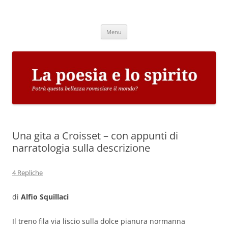
Vai
al
La poesia e lo spirito
contenuto
Potrà questa bellezza rovesciare il mondo?
Menu
Una gita a Croisset – con appunti di
narratologia sulla descrizione
4 Repliche
di
Alfio Squillaci
Il treno fila via liscio sulla dolce pianura normanna