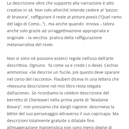
La descrizione oltre che supporto alla narrazione è atto
creativo in sé. Non solo allorché intende cedere al “pezzo
di bravura”, raffigurare il reale
ut pictura poesis
(“Quel ramo
del lago di Como…”) , ma anche quando innova – talora
anche solo grazie ad un’aggettivazione appropriata e
originale – la vecchia pratica della raffigurazione
metanarrativa del reale.
Non vi sono né possono esserci regole nell’uso dell’arte
descrittiva. Ognuno fa come sa e crede ( o deve). Cechov
ammoniva: «Se descrivi un fucile, poi questo deve sparare
nel corso del racconto». Flaubert diceva in una lettera che
«Nessuna descrizione nel mio libro resta slegata
dall’azione». Se ricordiamo la celebre descrizione del
berretto di
Charbovarì
nella prima parte di “Madame
Bovary”, non possiamo che dargli ragione: descriveva la
bêtise
del suo personaggio attraverso il suo copricapo. Ma
descrizioni totalmente gratuite o dilatate fino
all’esagerazione manieristica non sono meno degne di