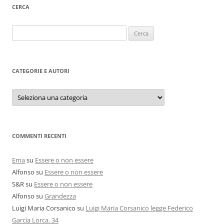
CERCA
Ricerca
per:
CATEGORIE E AUTORI
Categorie
e
autori
COMMENTI RECENTI
Ema
su
Essere o non essere
Alfonso
su
Essere o non essere
S&R
su
Essere o non essere
Alfonso
su
Grandezza
Luigi Maria Corsanico
su
Luigi Maria Corsanico legge Federico
Garcìa Lorca. 34