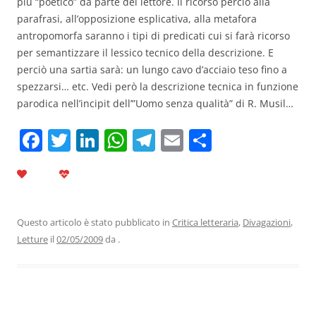
più “poetico” da parte del lettore. Il ricorso perciò alla
parafrasi, all’opposizione esplicativa, alla metafora
antropomorfa saranno i tipi di predicati cui si farà ricorso
per semantizzare il lessico tecnico della descrizione. E
perciò una sartia sarà: un lungo cavo d’acciaio teso fino a
spezzarsi… etc. Vedi però la descrizione tecnica in funzione
parodica nell’incipit dell’”Uomo senza qualità” di R. Musil…
F
T
Li
W
T
E
C
a
w
n
h
el
m
o
c
itt
k
at
e
ai
n
e
er
e
s
gr
l
di
b
dI
A
a
vi
Questo articolo è stato pubblicato in
Critica letteraria
,
Divagazioni
,
Letture
il
02/05/2009
da
.
o
n
p
m
di
o
p
k