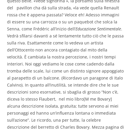
questo belle. «Vede signorina », la portiamo sulla finestra
del pavillon cha dà sulla strada, «la vede quella Renault
rossa che è appena passata? Veloce eh! Adesso immagini
di essere su una carrozza o su un paquebot che solca la
Senna, come Frédéric all’inizio dell’
Educazione Sentimentale
.
Vedrà sfilarsi davanti a sé lentamente tutto ciò che le passa
sulla riva. Esattamente come lo vedeva un artista
dell’Ottocento non ancora contagiato dal mito della
velocità. È cambiata la nostra percezione, i nostri tempi
interiori. Noi oggi vediamo le cose come cadendo dalla
tromba delle scale, lui come un distinto signore appoggiato
al parapetto di un balcone. (Ricordavo un paragone di Italo
Calvino). In quanto all’inutilità, se intende dire che le sue
descrizioni sono esornative, si sbaglia di grosso “Non c’è,
diceva lo stesso Flaubert, nel mio libro[M me Bovary]
alcuna descrizione isolata, gratuita; tutte servono ai miei
personaggi ed hanno un’influenza lontana o immediata
sull’azione”. Le ricordo, una per tutte, la celebre
descrizione del berretto di Charles Bovary. Mezza pagina di