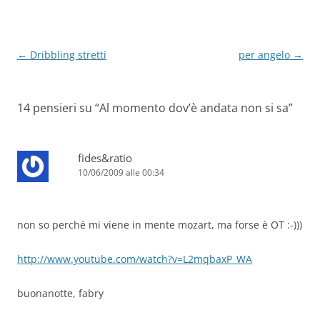
Navigazione
←
Dribbling stretti
per angelo
→
articolo
14 pensieri su “
Al momento dov’è andata non si sa
”
fides&ratio
10/06/2009 alle 00:34
non so perché mi viene in mente mozart, ma forse è OT :-)))
http://www.youtube.com/watch?v=L2mqbaxP_WA
buonanotte, fabry