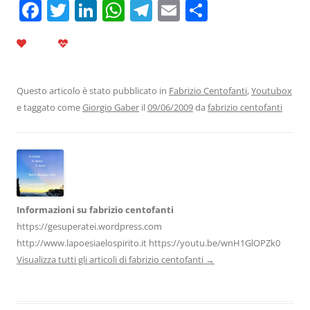
F
T
Li
W
T
E
C
a
w
n
h
el
m
o
c
itt
k
at
e
ai
n
e
er
e
s
gr
l
di
b
dI
A
a
vi
Questo articolo è stato pubblicato in
Fabrizio Centofanti
,
Youtubox
e taggato come
Giorgio Gaber
il
09/06/2009
da
fabrizio centofanti
o
n
p
m
di
o
p
k
Informazioni su fabrizio centofanti
https://gesuperatei.wordpress.com
http://www.lapoesiaelospirito.it https://youtu.be/wnH1GlOPZk0
Visualizza tutti gli articoli di fabrizio centofanti
→