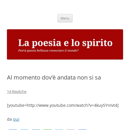
Vai
al
La poesia e lo spirito
contenuto
Potrà questa bellezza rovesciare il mondo?
Menu
Al momento dov’è andata non si sa
14 Repliche
[youtube=http://www.youtube.com/watch?v=4kuySYnIvt4]
da
qui