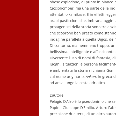
obese esplodono, di punto in bianco. 
Cicciobomber, ma una parte delle inda
attentati o kamikaze. E in effetti leg
arabi pasticcioni che, imbranataggini 
protagonisti della storia sono tre anzia
che scoprono ben presto come stanno r
indagine parallela a quella Digos, dell
Di contorno, ma nemmeno troppo, un is
bellissima, intelligente e affascinante 
Divertente l’uso di nomi di fantasia, di
luoghi, situazioni e persone facilmente
è ambientata la storia si chiama Gomi
cui nome originario,
Ankon
, in greco s
ad ansa lungo la costa adriatica.
L’autore.
Pelagio D’Afro è lo pseudonimo che ra
Papini, Giuseppe D’Emilio, Arturo Fabr
precisione due terzi, di un altro autor