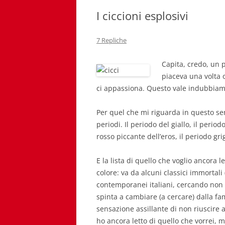
I ciccioni esplosivi
7 Repliche
Capita, credo, un po
piaceva una volta o
ci appassiona. Questo vale indubbiame
Per quel che mi riguarda in questo sen
periodi. Il periodo del giallo, il period
rosso piccante dell’eros, il periodo gri
E la lista di quello che voglio ancora 
colore: va da alcuni classici immortali
contemporanei italiani, cercando non s
spinta a cambiare (a cercare) dalla fa
sensazione assillante di non riuscire 
ho ancora letto di quello che vorrei, m