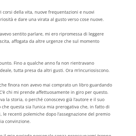
i corsi della vita, nuove frequentazioni e nuovi
riosità e dare una virata al gusto verso cose nuove.
avevo sentito parlare, mi ero ripromessa di leggere
uscita, affogata da altre urgenze che sul momento
appunto. Fino a qualche anno fa non rientravano
eale, tutta presa da altri gusti. Ora m’incuriosiscono.
 che finora non avevo mai comprato un libro guardando
. C’è chi mi prende affettuosamente in giro per questo.
va la storia, o perché conoscevo già l’autore e il suo
o che questa sia l’unica mia prerogativa che, in fatto di
i, le recenti polemiche dopo l’assegnazione del premio
ia convinzione.
uivo il mio periodo personale senza preoccuparmi troppo