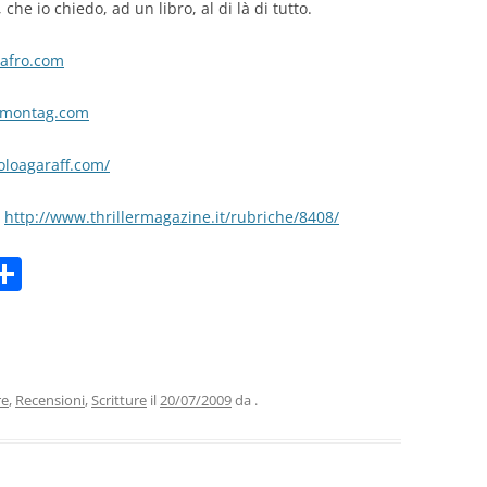
 che io chiedo, ad un libro, al di là di tutto.
dafro.com
nimontag.com
oloagaraff.com/
:
http://www.thrillermagazine.it/rubriche/8408/
C
m
o
i
n
di
vi
re
,
Recensioni
,
Scritture
il
20/07/2009
da
.
di