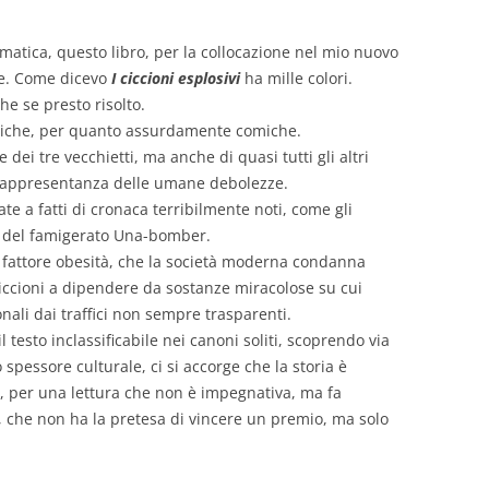
matica, questo libro, per la collocazione nel mio nuovo
are. Come dicevo
I ciccioni esplosivi
ha mille colori.
che se presto risolto.
ragiche, per quanto assurdamente comiche.
he dei tre vecchietti, ma anche di quasi tutti gli altri
 rappresentanza delle umane debolezze.
te a fatti di cronaca terribilmente noti, come gli
lli del famigerato Una-bomber.
 al fattore obesità, che la società moderna condanna
ciccioni a dipendere da sostanze miracolose su cui
ali dai traffici non sempre trasparenti.
 testo inclassificabile nei canoni soliti, scoprendo via
o spessore culturale, ci si accorge che la storia è
 per una lettura che non è impegnativa, ma fa
 che non ha la pretesa di vincere un premio, ma solo
.