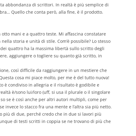
nta abbondanza di scrittori. In realtà è più semplice di
a… Quello che conta però, alla fine, è il prodotto.
a otto mani e a quattro teste. Mi affascina constatare
nella storia e unità di stile. Com’è possibile? Lo stesso
ei quattro ha la massima libertà sullo scritto degli
vere, aggiungere o togliere su quanto già scritto, in
ione, così difficile da raggiungere in un mestiere che
. Questa cosa mi piace molto, per me è del tutto nuova!
o è condiviso in allegria e il risultato è godibile e
tà è/sono lui/loro (uff, si usa il plurale o il singolare
so se è così anche per altri autori multipli, come per
e invece lo stacco fra una mente e l’altra sia più netto.
 più di due, perché credo che in due si lavori più
nque di testi scritti in coppia se ne trovano di più che