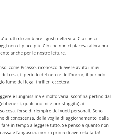
GIOVANNI NUSCIS
GUIDO MICHELONE
KIKA BOHR
’ a tutti di cambiare i gusti nella vita. Ciò che ci
ggi non ci piace più. Ciò che non ci piaceva allora ora
MARINO MAGLIANI
nte anche per le nostre letture.
MATTEO TELARA
so, come Picasso, riconosco di avere avuto i miei
o del rosa, il periodo del nero e dell’horror, il periodo
MONICA MAZZITELLI
gio fumo del legal thriller, eccetera.
PASQUALE VITAGLIANO
leggere è lunghissima e molto varia, sconfina perfino dal
RICCARDO FERRAZZI
 (ebbene sì, qualcuno mi è pur sfuggito) ai
o cosa, forse di riempire dei vuoti personali. Sono
ROBERTO PLEVANO
me di conoscenza, dalla voglia di aggiornamento, dalla
STEFANIE GOLISCH
a fare in tempo a leggere tutto. Se penso a quanto non
i assale l’angoscia: morirò prima di avercela fatta!