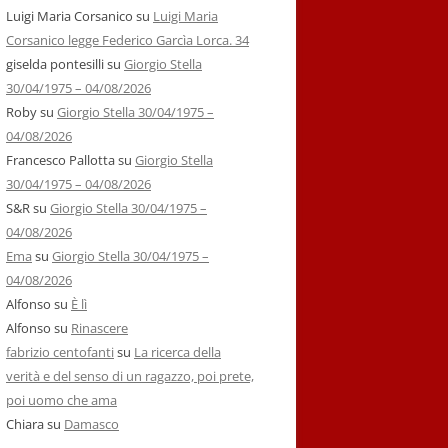
Luigi Maria Corsanico
su
Luigi Maria
Corsanico legge Federico Garcìa Lorca. 34
giselda pontesilli
su
Giorgio Stella
30/04/1975 – 04/08/2026
Roby
su
Giorgio Stella 30/04/1975 –
04/08/2026
Francesco Pallotta
su
Giorgio Stella
30/04/1975 – 04/08/2026
S&R
su
Giorgio Stella 30/04/1975 –
04/08/2026
Ema
su
Giorgio Stella 30/04/1975 –
04/08/2026
Alfonso
su
È lì
Alfonso
su
Rinascere
fabrizio centofanti
su
La ricerca della
verità e del senso di un ragazzo, poi prete,
poi uomo che ama
Chiara
su
Damasco