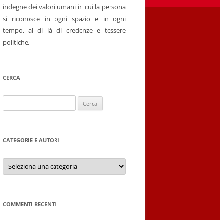
indegne dei valori umani in cui la persona
si riconosce in ogni spazio e in ogni
tempo, al di là di credenze e tessere
politiche.
CERCA
Ricerca
per:
CATEGORIE E AUTORI
Categorie
e
autori
COMMENTI RECENTI