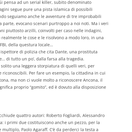
Si pensa ad un serial killer, subito denominato
gini segue pure una pista islamica di possibili
gendo seguiamo anche le avventure di tre improbabili
a parte, evocano scenari purtroppo a noi noti. Ma i veri
ni piuttosto arzilli, coinvolti per caso nelle indagini,
ealmente le cose e le risolvono a modo loro, in una
’FBI, della questura locale…
pettore di polizia che cita Dante, una prostituta
e… di tutto un po’, dalla farsa alla tragedia.
 solito una leggera storpiatura di quelli veri, per
 riconoscibili. Per fare un esempio, la cittadina in cui
tona, ma non ci vuole molto a riconoscere Ancona, il
ignifica proprio “gomito”, ed è dovuto alla disposizione
cchiude quattro autori: Roberto Fogliardi, Alessandro
a: i primi due costituiscono anche un pezzo, per la
e multiplo, Paolo Agaraff. C’è da perderci la testa a