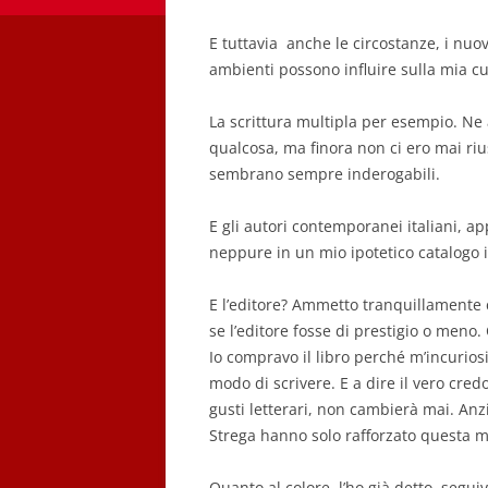
E tuttavia anche le circostanze, i nuov
ambienti possono influire sulla mia cu
La scrittura multipla per esempio. Ne 
qualcosa, ma finora non ci ero mai ri
sembrano sempre inderogabili.
E gli autori contemporanei italiani, 
neppure in un mio ipotetico catalogo id
E l’editore? Ammetto tranquillamente
se l’editore fosse di prestigio o meno
Io compravo il libro perché m’incuriosi
modo di scrivere. E a dire il vero cred
gusti letterari, non cambierà mai. Anz
Strega hanno solo rafforzato questa m
Quanto al colore, l’ho già detto, seg