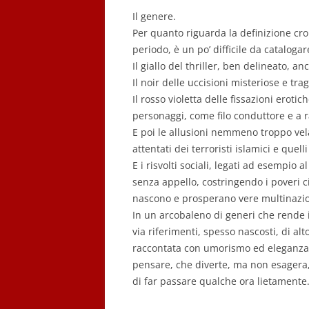
Il genere.
Per quanto riguarda la definizione cro
periodo, è un po’ difficile da catalog
Il giallo del thriller, ben delineato, an
Il noir delle uccisioni misteriose e t
Il rosso violetta delle fissazioni erotic
personaggi, come filo conduttore e a
E poi le allusioni nemmeno troppo vela
attentati dei terroristi islamici e que
E i risvolti sociali, legati ad esempio
senza appello, costringendo i poveri 
nascono e prosperano vere multinazion
In un arcobaleno di generi che rende il
via riferimenti, spesso nascosti, di alt
raccontata con umorismo ed eleganza,
pensare, che diverte, ma non esagera,
di far passare qualche ora lietamente