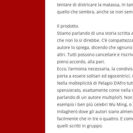
tentare di districare la matassa, in ta
quello che sembra, anche se non sembr
Il prodotto.
Stiamo parlando di una storia scritta 
che non lo si direbbe. C’è compattezza 
autore lo spiega, dicendo che ognuno d
altri. Tutti possono cancellare e riscri
pieno accordo, alla pari.
Ecco, l’armonia necessaria, la condivis
porta a essere solitari ed egocentrici
Nella molteplicità di Pelagio D’Afro tutt
spensierato, esattamente come nella real
parlando di un autore multiplo?). Non 
esempio i ben più celebri Wu Ming, o s
Indagherò dove gli autori siano almeno
facilmente che in tre o quattro. E comu
quelli scritti in gruppo.