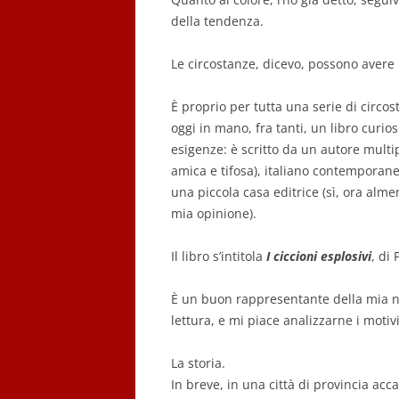
della tendenza.
Le circostanze, dicevo, possono avere 
È proprio per tutta una serie di circos
oggi in mano, fra tanti, un libro curi
esigenze: è scritto da un autore multip
amica e tifosa), italiano contemporan
una piccola casa editrice (sì, ora alm
mia opinione).
Il libro s’intitola
I ciccioni esplosivi
, di
È un buon rappresentante della mia 
lettura, e mi piace analizzarne i motivi
La storia.
In breve, in una città di provincia a