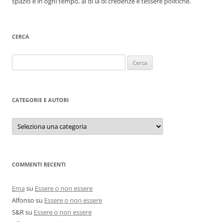
spazio e in ogni tempo, al di là di credenze e tessere politiche.
CERCA
Ricerca
per:
CATEGORIE E AUTORI
Categorie
e
autori
COMMENTI RECENTI
Ema
su
Essere o non essere
Alfonso
su
Essere o non essere
S&R
su
Essere o non essere