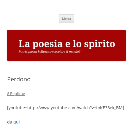
Vai
al
La poesia e lo spirito
contenuto
Potrà questa bellezza rovesciare il mondo?
Menu
Perdono
8 Repliche
[youtube=http://www.youtube.com/watch?v=toKE33ek_BM]
da
qui