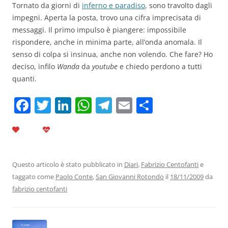
Tornato da giorni di
inferno e paradiso
, sono travolto dagli
impegni. Aperta la posta, trovo una cifra imprecisata di
messaggi. Il primo impulso è piangere: impossibile
rispondere, anche in minima parte, all’onda anomala. Il
senso di colpa si insinua, anche non volendo. Che fare? Ho
deciso, infilo
Wanda
da
youtube
e chiedo perdono a tutti
quanti.
F
T
Li
W
T
E
C
a
w
n
h
el
m
o
c
itt
k
at
e
ai
n
e
er
e
s
gr
l
di
b
dI
A
a
vi
Questo articolo è stato pubblicato in
Diari
,
Fabrizio Centofanti
e
taggato come
Paolo Conte
,
San Giovanni Rotondo
il
18/11/2009
da
o
n
p
m
di
fabrizio centofanti
o
p
k