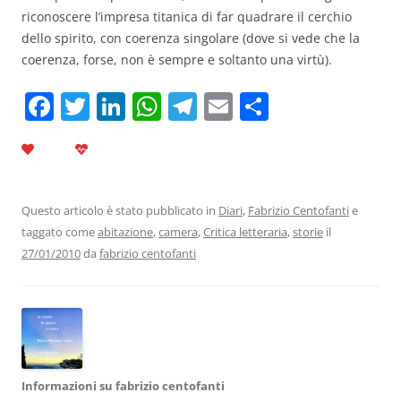
riconoscere l’impresa titanica di far quadrare il cerchio
dello spirito, con coerenza singolare (dove si vede che la
coerenza, forse, non è sempre e soltanto una virtù).
F
T
Li
W
T
E
C
a
w
n
h
el
m
o
c
itt
k
at
e
ai
n
e
er
e
s
gr
l
di
b
dI
A
a
vi
Questo articolo è stato pubblicato in
Diari
,
Fabrizio Centofanti
e
taggato come
abitazione
,
camera
,
Critica letteraria
,
storie
il
o
n
p
m
di
27/01/2010
da
fabrizio centofanti
o
p
k
Informazioni su fabrizio centofanti