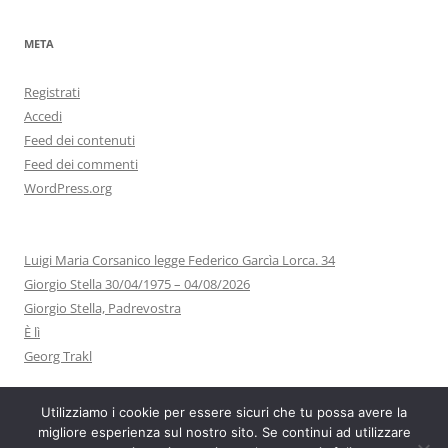
META
Registrati
Accedi
Feed dei contenuti
Feed dei commenti
WordPress.org
Luigi Maria Corsanico legge Federico Garcìa Lorca. 34
Giorgio Stella 30/04/1975 – 04/08/2026
Giorgio Stella, Padrevostra
È lì
Georg Trakl
Utilizziamo i cookie per essere sicuri che tu possa avere la
migliore esperienza sul nostro sito. Se continui ad utilizzare