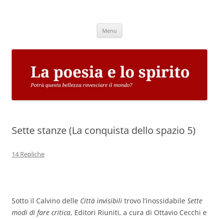
Vai
al
La poesia e lo spirito
contenuto
Potrà questa bellezza rovesciare il mondo?
Menu
Sette stanze (La conquista dello spazio 5)
14 Repliche
Sotto il Calvino delle
Città invisibili
trovo l’inossidabile
Sette
modi di fare critica
, Editori Riuniti, a cura di Ottavio Cecchi e