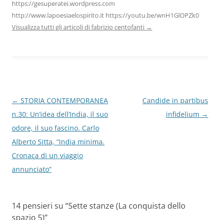
https://gesuperatei.wordpress.com
http://www.lapoesiaelospirito.it https://youtu.be/wnH1GlOPZk0
Visualizza tutti gli articoli di fabrizio centofanti
→
Navigazione
←
STORIA CONTEMPORANEA
Candide in partibus
articolo
n.30: Un’idea dell’India, il suo
infidelium
→
odore, il suo fascino. Carlo
Alberto Sitta, “India minima.
Cronaca di un viaggio
annunciato”
14 pensieri su “
Sette stanze (La conquista dello
spazio 5)
”