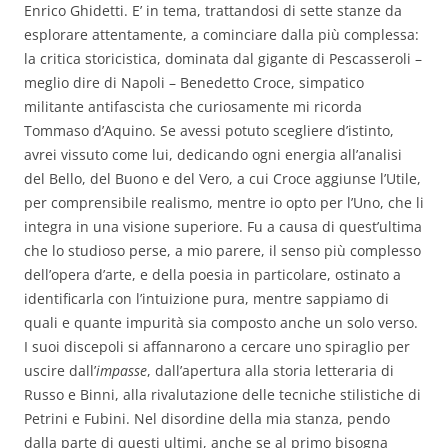
Enrico Ghidetti. E’ in tema, trattandosi di sette stanze da
esplorare attentamente, a cominciare dalla più complessa:
la critica storicistica, dominata dal gigante di Pescasseroli –
meglio dire di Napoli – Benedetto Croce, simpatico
militante antifascista che curiosamente mi ricorda
Tommaso d’Aquino. Se avessi potuto scegliere d’istinto,
avrei vissuto come lui, dedicando ogni energia all’analisi
del Bello, del Buono e del Vero, a cui Croce aggiunse l’Utile,
per comprensibile realismo, mentre io opto per l’Uno, che li
integra in una visione superiore. Fu a causa di quest’ultima
che lo studioso perse, a mio parere, il senso più complesso
dell’opera d’arte, e della poesia in particolare, ostinato a
identificarla con l’intuizione pura, mentre sappiamo di
quali e quante impurità sia composto anche un solo verso.
I suoi discepoli si affannarono a cercare uno spiraglio per
uscire dall’
impasse
, dall’apertura alla storia letteraria di
Russo e Binni, alla rivalutazione delle tecniche stilistiche di
Petrini e Fubini. Nel disordine della mia stanza, pendo
dalla parte di questi ultimi, anche se al primo bisogna