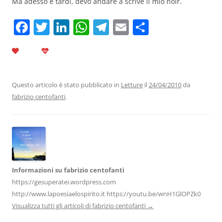
Ma adesso è tardi, devo andare a scrive il mio noir.
F
T
Li
W
T
E
C
a
w
n
h
el
m
o
c
itt
k
at
e
ai
n
e
er
e
s
gr
l
di
b
dI
A
a
vi
Questo articolo è stato pubblicato in
Letture
il
24/04/2010
da
fabrizio centofanti
.
o
n
p
m
di
o
p
k
Informazioni su fabrizio centofanti
https://gesuperatei.wordpress.com
http://www.lapoesiaelospirito.it https://youtu.be/wnH1GlOPZk0
Visualizza tutti gli articoli di fabrizio centofanti
→