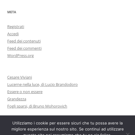
META
Registrati
Accedi
Feed dei contenuti
Feed dei commenti
WordPress.org
Cesare Viviani
Lucerne nella luce, di Lucio Brandodoro
Essere o non essere
Grandezza
Fogli sparsi, di Bruno Mohorovich
Utilizziamo i cookie per essere sicuri che tu possa avere la
migliore esperienza sul nostro sito. Se continui ad utilizzare