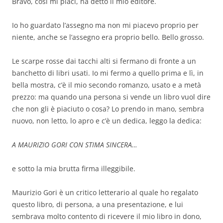
Bravo, così mi piaci, ha detto il mio editore.
Io ho guardato l’assegno ma non mi piacevo proprio per
niente, anche se l’assegno era proprio bello. Bello grosso.
Le scarpe rosse dai tacchi alti si fermano di fronte a un
banchetto di libri usati. Io mi fermo a quello prima e lì, in
bella mostra, c’è il mio secondo romanzo, usato e a metà
prezzo: ma quando una persona si vende un libro vuol dire
che non gli è piaciuto o cosa? Lo prendo in mano, sembra
nuovo, non letto, lo apro e c’è un dedica, leggo la dedica:
A MAURIZIO GORI CON STIMA SINCERA…
e sotto la mia brutta firma illeggibile.
Maurizio Gori è un critico letterario al quale ho regalato
questo libro, di persona, a una presentazione, e lui
sembrava molto contento di ricevere il mio libro in dono,