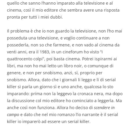
quello che sanno l’hanno imparato alla televisione e al
cinema, così il mio editore che sembra avere una risposta
pronta per tutti i miei dubbi.
Il problema è che io non guardo la televisione, non l’ho mai
posseduta una televisione, e voglio continuare a non
possederla, non so che farmene, e non vado al cinema da
venti anni, era il 1983, in un cineforum ho visto “I
quattrocento colpi”, poi basta cinema. Potrei ispirarmi ai
libri, ma non ho mai letto un libro noir, o comunque di
genere, e non per snobismo, anzi, sì, proprio per
snobismo. Allora, dato che i giornali li leggo e lì di serial
killer si parla un giorno sì e uno anche, qualcosa lo sto
imparando: prima non la leggevo la cronaca nera, ma dopo
la discussione col mio editore ho cominciato a leggerla. Ma
anche così non funziona. Allora ho deciso di
scendere in
campo
e dato che nel mio romanzo l’io narrante è il serial
killer io imparerò ad essere un serial killer.