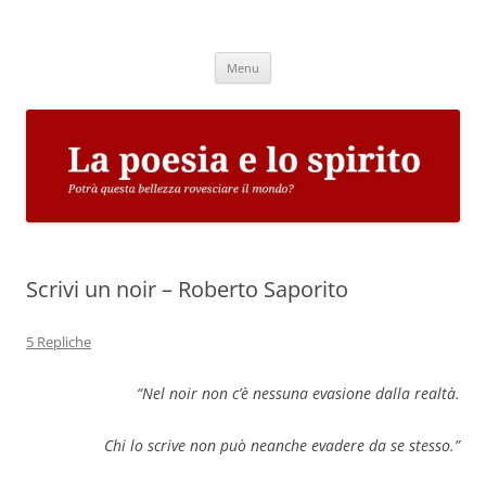
Vai
al
La poesia e lo spirito
contenuto
Potrà questa bellezza rovesciare il mondo?
Menu
Scrivi un noir – Roberto Saporito
5 Repliche
“Nel noir non c’è nessuna evasione dalla realtà.
Chi lo scrive non può neanche evadere da se stesso.”