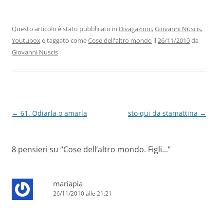
c
itt
k
at
e
ai
n
e
er
e
s
gr
l
di
b
dI
A
a
vi
Questo articolo è stato pubblicato in
Divagazioni
,
Giovanni Nuscis
,
Youtubox
e taggato come
Cose dell'altro mondo
il
26/11/2010
da
o
n
p
m
di
Giovanni Nuscis
o
p
k
Navigazione
←
61. Odiarla o amarla
sto qui da stamattina
→
articolo
8 pensieri su “
Cose dell’altro mondo. Figli…
”
mariapia
26/11/2010 alle 21:21