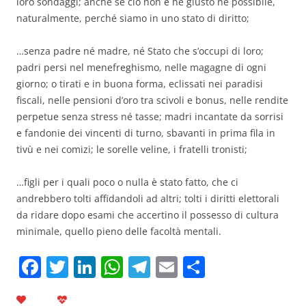
loro sondaggi; anche se ciò non è né giusto né possibile,
naturalmente, perché siamo in uno stato di diritto;
…senza padre né madre, né Stato che s’occupi di loro;
padri persi nel menefreghismo, nelle magagne di ogni
giorno; o tirati e in buona forma, eclissati nei paradisi
fiscali, nelle pensioni d’oro tra scivoli e bonus, nelle rendite
perpetue senza stress né tasse; madri incantate da sorrisi
e fandonie dei vincenti di turno, sbavanti in prima fila in
tivù e nei comizi; le sorelle veline, i fratelli tronisti;
…figli per i quali poco o nulla è stato fatto, che ci
andrebbero tolti affidandoli ad altri; tolti i diritti elettorali
da ridare dopo esami che accertino il possesso di cultura
minimale, quello pieno delle facoltà mentali.
F
T
Li
W
T
E
C
a
w
n
h
el
m
o