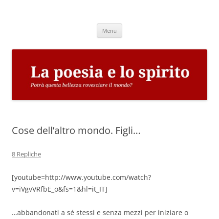
Vai
al
La poesia e lo spirito
contenuto
Potrà questa bellezza rovesciare il mondo?
Menu
Cose dell’altro mondo. Figli…
8 Repliche
[youtube=http://www.youtube.com/watch?
v=iVgvVRfbE_o&fs=1&hl=it_IT]
…abbandonati a sé stessi e senza mezzi per iniziare o