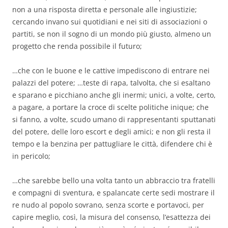
non a una risposta diretta e personale alle ingiustizie;
cercando invano sui quotidiani e nei siti di associazioni o
partiti, se non il sogno di un mondo più giusto, almeno un
progetto che renda possibile il futuro;
…che con le buone e le cattive impediscono di entrare nei
palazzi del potere; …teste di rapa, talvolta, che si esaltano
e sparano e picchiano anche gli inermi; unici, a volte, certo,
a pagare, a portare la croce di scelte politiche inique; che
si fanno, a volte, scudo umano di rappresentanti sputtanati
del potere, delle loro escort e degli amici; e non gli resta il
tempo e la benzina per pattugliare le città, difendere chi è
in pericolo;
…che sarebbe bello una volta tanto un abbraccio tra fratelli
e compagni di sventura, e spalancate certe sedi mostrare il
re nudo al popolo sovrano, senza scorte e portavoci, per
capire meglio, così, la misura del consenso, l’esattezza dei