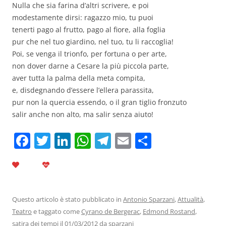
Nulla che sia farina d’altri scrivere, e poi
modestamente dirsi: ragazzo mio, tu puoi
tenerti pago al frutto, pago al fiore, alla foglia
pur che nel tuo giardino, nel tuo, tu li raccoglia!
Poi, se venga il trionfo, per fortuna o per arte,
non dover darne a Cesare la più piccola parte,
aver tutta la palma della meta compita,
e, disdegnando d’essere l’ellera parassita,
pur non la quercia essendo, o il gran tiglio fronzuto
salir anche non alto, ma salir senza aiuto!
F
T
Li
W
T
E
C
a
w
n
h
el
m
o
c
itt
k
at
e
ai
n
e
er
e
s
gr
l
di
b
dI
A
a
vi
Questo articolo è stato pubblicato in
Antonio Sparzani
,
Attualità
,
Teatro
e taggato come
Cyrano de Bergerac
,
Edmond Rostand
,
o
n
p
m
di
satira dei tempi
il
01/03/2012
da
sparzani