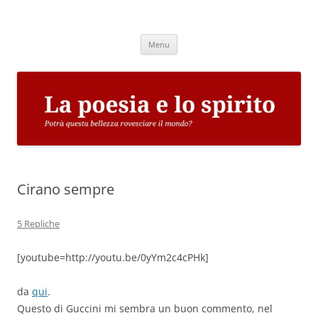
Vai
al
La poesia e lo spirito
contenuto
Potrà questa bellezza rovesciare il mondo?
Menu
Cirano sempre
5 Repliche
[youtube=http://youtu.be/0yYm2c4cPHk]
da
qui
.
Questo di Guccini mi sembra un buon commento, nel