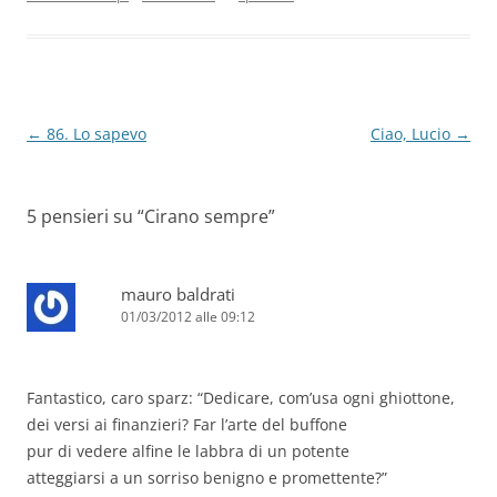
o
p
k
Navigazione
←
86. Lo sapevo
Ciao, Lucio
→
articolo
5 pensieri su “
Cirano sempre
”
mauro baldrati
01/03/2012 alle 09:12
Fantastico, caro sparz: “Dedicare, com’usa ogni ghiottone,
dei versi ai finanzieri? Far l’arte del buffone
pur di vedere alfine le labbra di un potente
atteggiarsi a un sorriso benigno e promettente?”