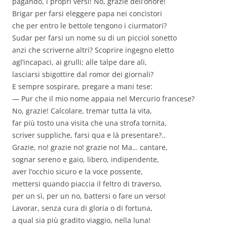
pagando, i propri versi! No, grazie dell’onore!
Brigar per farsi eleggere papa nei concistori
che per entro le bettole tengono i ciurmatori?
Sudar per farsi un nome su di un picciol sonetto
anzi che scriverne altri? Scoprire ingegno eletto
agl’incapaci, ai grulli; alle talpe dare ali,
lasciarsi sbigottire dal romor dei giornali?
E sempre sospirare, pregare a mani tese:
— Pur che il mio nome appaia nel Mercurio francese?
No, grazie! Calcolare, tremar tutta la vita,
far più tosto una visita che una strofa tornita,
scriver suppliche, farsi qua e là presentare?..
Grazie, no! grazie no! grazie no! Ma… cantare,
sognar sereno e gaio, libero, indipendente,
aver l’occhio sicuro e la voce possente,
mettersi quando piaccia il feltro di traverso,
per un sì, per un no, battersi o fare un verso!
Lavorar, senza cura di gloria o di fortuna,
a qual sia più gradito viaggio, nella luna!