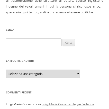
di trasformazione delle strutture di potere, spesso ingiuste e
indegne dei valori umani in cui la persona si riconosce in ogni
spazio e in ogni tempo, al di là di credenze e tessere politiche.
CERCA
Ricerca
per:
CATEGORIE E AUTORI
Categorie
e
autori
COMMENTI RECENTI
Luigi Maria Corsanico
su
Luigi Maria Corsanico legge Federico