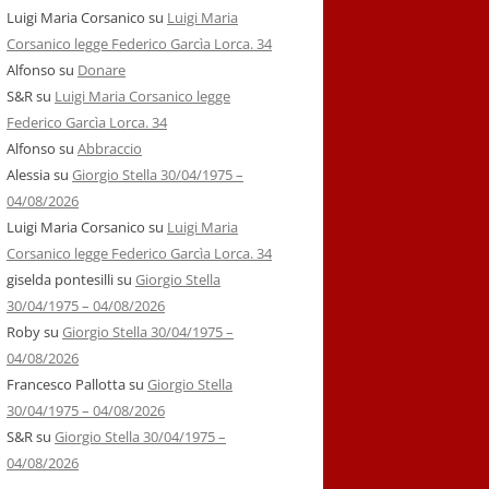
Luigi Maria Corsanico
su
Luigi Maria
Corsanico legge Federico Garcìa Lorca. 34
Alfonso
su
Donare
S&R
su
Luigi Maria Corsanico legge
Federico Garcìa Lorca. 34
Alfonso
su
Abbraccio
Alessia
su
Giorgio Stella 30/04/1975 –
04/08/2026
Luigi Maria Corsanico
su
Luigi Maria
Corsanico legge Federico Garcìa Lorca. 34
giselda pontesilli
su
Giorgio Stella
30/04/1975 – 04/08/2026
Roby
su
Giorgio Stella 30/04/1975 –
04/08/2026
Francesco Pallotta
su
Giorgio Stella
30/04/1975 – 04/08/2026
S&R
su
Giorgio Stella 30/04/1975 –
04/08/2026