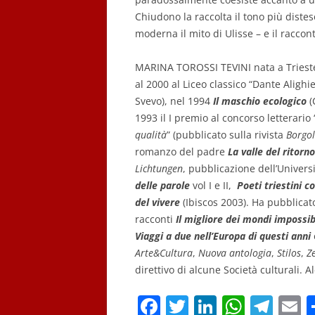
Chiudono la raccolta il tono più disteso
moderna il mito di Ulisse – e il raccon
MARINA TOROSSI TEVINI nata a Trieste è
al 2000 al Liceo classico “Dante Alighi
Svevo), nel 1994
Il maschio ecologico
(
1993 il I premio al concorso letterario 
qualità
” (pubblicato sulla rivista
Borgo
romanzo del padre
La valle del ritorno
Lichtungen
, pubblicazione dell’Univers
delle parole
vol I e II,
Poeti triestini 
del vivere
(Ibiscos 2003). Ha pubblicat
racconti
Il migliore dei mondi impossibi
Viaggi a due nell’Europa di questi anni
Arte&Cultura
,
Nuova antologia
,
Stilos
,
Z
direttivo di alcune Società culturali. 
F
T
Li
W
T
E