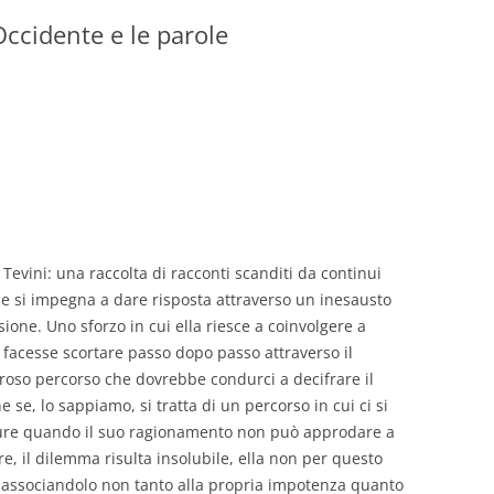
Occidente e le parole
GIOVANNI NUSCIS
GUIDO MICHELONE
KIKA BOHR
MARINO MAGLIANI
MATTEO TELARA
Tevini: una raccolta di racconti scanditi da continui
MONICA MAZZITELLI
trice si impegna a dare risposta attraverso un inesausto
PASQUALE VITAGLIANO
ione. Uno sforzo in cui ella riesce a coinvolgere a
i facesse scortare passo dopo passo attraverso il
RICCARDO FERRAZZI
uroso percorso che dovrebbe condurci a decifrare il
 se, lo sappiamo, si tratta di un percorso in cui ci si
ROBERTO PLEVANO
pure quando il suo ragionamento non può approdare a
STEFANIE GOLISCH
e, il dilemma risulta insolubile, ella non per questo
re, associandolo non tanto alla propria impotenza quanto