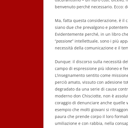
benvenuto perché necessario. Ecco: do
Ma, fatta questa considerazione, è il c
siano due che prevalgono e potentemen
Evidentemente perché, in un libro che
“
passione
” intellettuale, sono i più ap
necessità della comunicazione e il tema 
Dunque: il discorso sulla necessità d
campo di espressione più idoneo e ferti
L’insegnamento sentito come missione,
perciò amato, vissuto con adesione tot
degradato da una serie di cause contro
moderno don Chisciotte, non è assolut
coraggio di denunciare anche quelle 
esempio che molti giovani si ritraggono
paura che prende corpo il loro formali
umiliazione e con rabbia, nella consa