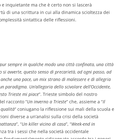
ro e inquietante ma che è certo non si lascerà
ù di una scrittura in cui alla dinamica scioltezza dei
mplessità sintattica delle riflessioni.
e pur sempre in qualche modo una città confinata, una città
 Lo si avverte, questo senso di precarietà, ad ogni passo, ad
 anche una pace, un mix strano di malessere e di allegria
 un paradigma. Un’allegoria dello scivolare dell’Occidente,
sto Trieste mi piace
”. Trieste simbolo del nostro
el racconto “
Un inverno a Trieste
” che, assieme a “
Il
qualità
” coniugano la riflessione sui mali della scuola e
ioni diverse a un’analisi sulla crisi della società
mattanza
”, “
Un killer vicino di casa
”, “
Week-end in
enza tra i sessi che nella società occidentale
n fondamentalmente ridisegnato accordo tra i generi.