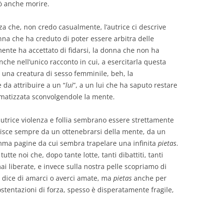
uò anche morire.
nza che, non credo casualmente, l’autrice ci descrive
nna che ha creduto di poter essere arbitra delle
ente ha accettato di fidarsi, la donna che non ha
anche nell’unico racconto in cui, a esercitarla questa
a una creatura di sesso femminile, beh, la
 da attribuire a un “
lui
”, a un lui che ha saputo restare
aumatizzata sconvolgendole la mente.
autrice violenza e follia sembrano essere strettamente
risce sempre da un ottenebrarsi della mente, da un
omma pagine da cui sembra trapelare una infinita
pietas
.
te noi che, dopo tante lotte, tanti dibattiti, tanti
ai liberate, e invece sulla nostra pelle scopriamo di
i dice di amarci o averci amate, ma
pietas
anche per
entazioni di forza, spesso è disperatamente fragile,