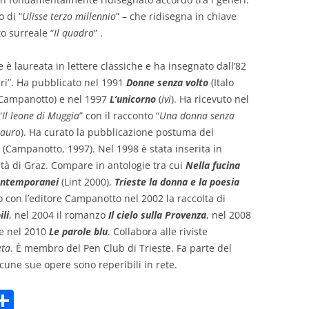
 di “
Ulisse terzo millennio
” – che ridisegna in chiave
to surreale “
Il quadro
” .
 laureata in lettere classiche e ha insegnato dall’82
eri”. Ha pubblicato nel 1991
Donne senza volto
(Italo
Campanotto) e nel 1997
L’unicorno
(
ivi
). Ha ricevuto nel
“
Il leone di Muggia
” con il racconto “
Una donna senza
lauro
). Ha curato la pubblicazione postuma del
(Campanotto, 1997). Nel 1998 è stata inserita in
ità di Graz. Compare in antologie tra cui
Nella fucina
contemporanei
(Lint 2000),
Trieste la donna e la poesia
o con l’editore Campanotto nel 2002 la raccolta di
li
, nel 2004 il romanzo
Il cielo sulla Provenza
, nel 2008
e nel 2010
Le parole blu
. Collabora alle riviste
eta
. È membro del Pen Club di Trieste. Fa parte del
Alcune sue opere sono reperibili in rete.
C