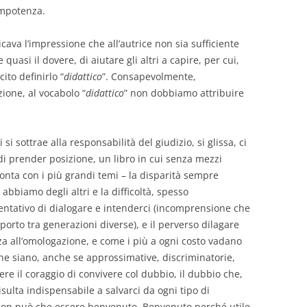
impotenza.
icava l’impressione che all’autrice non sia sufficiente
quasi il dovere, di aiutare gli altri a capire, per cui,
ito definirlo “
didattico
”. Consapevolmente,
zione, al vocabolo “
didattico
” non dobbiamo attribuire
si sottrae alla responsabilità del giudizio, si glissa, ci
 di prender posizione, un libro in cui senza mezzi
fronta con i più grandi temi – la disparità sempre
abbiamo degli altri e la difficoltà, spesso
entativo di dialogare e intenderci (incomprensione che
rto tra generazioni diverse), e il perverso dilagare
a all’omologazione, e come i più a ogni costo vadano
he siano, anche se approssimative, discriminatorie,
e il coraggio di convivere col dubbio, il dubbio che,
isulta indispensabile a salvarci da ogni tipo di
 non può che essere benvenuto. Benvenuto perché utile,