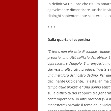
In definitiva un libro che risulta ama
agevolmente dimenticare. Anche in virt
dialoghi sapientemente si alterna la co
* * *
Dalla quarta di copertina
“
Trieste, non più città di confine, riman
precaria, una città sull’orlo dell’abisso.
ogni svoltare d’angolo. È un’angoscia ma
che nessun’altra città produce. Trieste è
una metafora del nostro declino. Per que
declinante Occidente, Trieste, anima d
tempo delle piogge
” e “
Una donna senza 
sulla difficoltà dei rapporti tra generaz
contemporanea. In altri racconti (“
La 
monastero
”) prevale il tema della viol
paradossalmente coesiste accanto a u