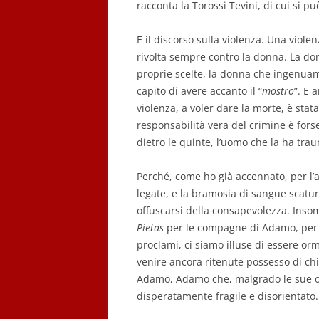
racconta la Torossi Tevini, di cui si p
E il discorso sulla violenza. Una viole
rivolta sempre contro la donna. La do
proprie scelte, la donna che ingenuam
capito di avere accanto il “
mostro
”. E 
violenza, a voler dare la morte, è stat
responsabilità vera del crimine è forse
dietro le quinte, l’uomo che la ha tr
Perché, come ho già accennato, per l’
legate, e la bramosia di sangue scatu
offuscarsi della consapevolezza. Ins
Pietas
per le compagne di Adamo, per tut
proclami, ci siamo illuse di essere orm
venire ancora ritenute possesso di ch
Adamo, Adamo che, malgrado le sue ost
disperatamente fragile e disorientato.