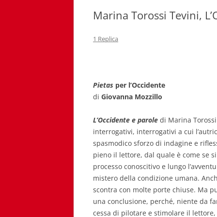
Marina Torossi Tevini, L’
1 Replica
Pietas
per l’Occidente
di
Giovanna Mozzillo
L’Occidente e parole
di Marina Torossi 
interrogativi, interrogativi a cui l’au
spasmodico sforzo di indagine e rifless
pieno il lettore, dal quale è come se s
processo conoscitivo e lungo l’avvent
mistero della condizione umana.
Anche
scontra con molte porte chiuse. Ma 
una conclusione, perché, niente da far
cessa di pilotare e stimolare il letto