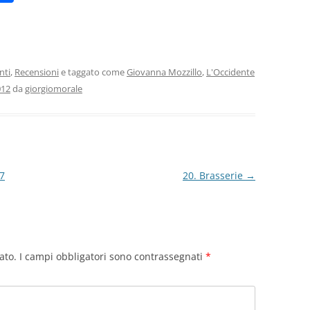
m
o
i
n
di
vi
nti
,
Recensioni
e taggato come
Giovanna Mozzillo
,
L'Occidente
012
da
giorgiomorale
di
7
20. Brasserie
→
ato.
I campi obbligatori sono contrassegnati
*