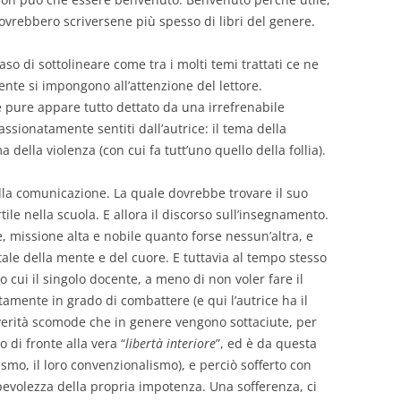
vrebbero scriversene più spesso di libri del genere.
aso di sottolineare come tra i molti temi trattati ce ne
te si impongono all’attenzione del lettore.
 pure appare tutto dettato da una irrefrenabile
passionatamente sentiti dall’autrice: il tema della
della violenza (con cui fa tutt’uno quello della follia).
ella comunicazione. La quale dovrebbe trovare il suo
le nella scuola. E allora il discorso sull’insegnamento.
 missione alta e nobile quanto forse nessun’altra, e
ale della mente e del cuore. E tuttavia al tempo stesso
 cui il singolo docente, a meno di non voler fare il
amente in grado di combattere (e qui l’autrice ha il
verità scomode che in genere vengono sottaciute, per
 di fronte alla vera “
libertà interiore
”, ed è da questa
smo, il loro convenzionalismo), e perciò sofferto con
pevolezza della propria impotenza. Una sofferenza, ci