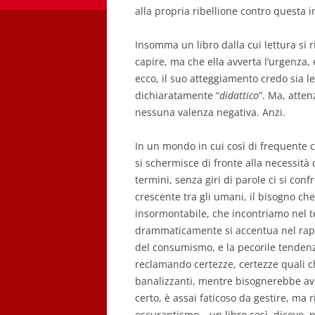
alla propria ribellione contro questa 
Insomma un libro dalla cui lettura si r
capire, ma che ella avverta l’urgenza, e 
ecco, il suo atteggiamento credo sia lec
dichiaratamente “
didattico
”. Ma, atten
nessuna valenza negativa. Anzi.
In un mondo in cui così di frequente ci 
si schermisce di fronte alla necessità
termini, senza giri di parole ci si con
crescente tra gli umani, il bisogno che 
insormontabile, che incontriamo nel t
drammaticamente si accentua nel rappo
del consumismo, e la pecorile tendenz
reclamando certezze, certezze quali c
banalizzanti, mentre bisognerebbe aver
certo, è assai faticoso da gestire, ma r
oscurantismo – un libro così, dicevo,