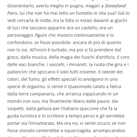
disorientarlo, averlo meglio in pugno, magari a
Disneyland
Paris
, lui che non ha mai letto un fumetto in vita sua? Già lo
vedi cercarla di notte, tra la folla in estasi davanti ai giochi
di luci che lasciano apparire ora un castello, ora un
personaggio, figure che mutano continuamente e lo
confondono, se fosse possibile, ancora di più di quanto
non lo sia. All’inizio è turbato, ma poi si fa prendere dal
gioco, dalla musica, della magia dei fuochi d’artificio, il coro
delle voci bianche, i vascelli, i minareti, la ruota che gira e i
palloncini che spiccano il volo tutti insieme. Il
cancan
dei
colori, del fumo, gli effetti speciali lo avvolgono in una
specie di orgasmo, si sente il Quasimodo calato a fatica
dalla torre campanaria, che arranca zoppicando in un
mondo non suo, ma finalmente libero dalle paure, dai
sospetti, dalla gelosia per l’italiano spaccone che fa la
guida turistica e lo scrittore a tempo perso e gli vorrebbe
portar via l’innamorata. Ma ora no, si sente sicuro; se non
fosse stonato canterebbe a squarciagola, arrampicandosi