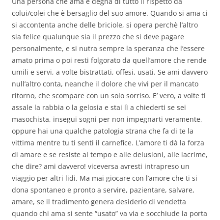
Una persona che ama è degna di tutto il rispetto da
colui/colei che è bersaglio del suo amore. Quando si ama ci
si accontenta anche delle briciole, si opera perchè l’altro
sia felice qualunque sia il prezzo che si deve pagare
personalmente, e si nutra sempre la speranza che l’essere
amato prima o poi resti folgorato da quell’amore che rende
umili e servi, a volte bistrattati, offesi, usati. Se ami davvero
null’altro conta, neanche il dolore che vivi per il mancato
ritorno, che scompare con un solo sorriso. E’ vero, a volte ti
assale la rabbia o la gelosia e stai lì a chiederti se sei
masochista, insegui sogni per non impegnarti veramente,
oppure hai una qualche patologia strana che fa di te la
vittima mentre tu ti senti il carnefice. L’amore ti dà la forza
di amare e se resiste al tempo e alle delusioni, alle lacrime,
che dire? ami davvero! viceversa avresti intrapreso un
viaggio per altri lidi. Ma mai giocare con l’amore che ti si
dona spontaneo e pronto a servire, pazientare, salvare,
amare, se il tradimento genera desiderio di vendetta
quando chi ama si sente “usato” va via e socchiude la porta