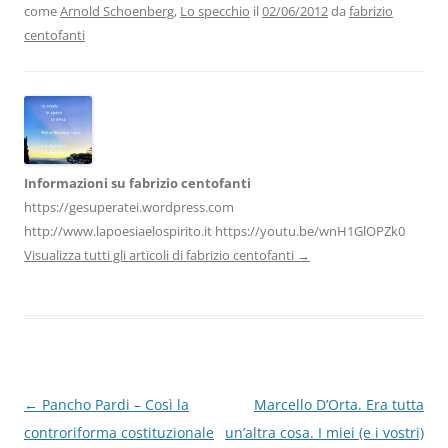
come
Arnold Schoenberg
,
Lo specchio
il
02/06/2012
da
fabrizio
o
n
p
m
di
centofanti
o
p
k
Informazioni su fabrizio centofanti
https://gesuperatei.wordpress.com
http://www.lapoesiaelospirito.it https://youtu.be/wnH1GlOPZk0
Visualizza tutti gli articoli di fabrizio centofanti
→
Navigazione
←
Pancho Pardi – Così la
Marcello D’Orta. Era tutta
articolo
controriforma costituzionale
un’altra cosa. I miei (e i vostri)