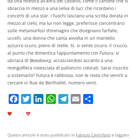
da una finestra all’altra del castello, come il cartone che si
sbraccia in mezzo a una selva di luci che ricordano i
concerti di una star. I fuochi lasciano una scritta dorata in
mezzo al cielo, ma lui non legge, preferisce concentrarsi
sulle metamorfosi d’immagini che disegnano farfalle,
uccelli, una donna che canta avvolta in un mantello
azzurro scuro, pieno di stelle. Sì, si sente sicuro, il crucco,
al punto che dimentica l’appuntamento con Futura, si
ubriaca di
Beaubourg
, accasciandosi accanto a una
mongolfiera rovesciata di palloncini colorati. Sarai riuscito
a sistemarlo? Futura è rabbiosa, non le resta che venirti a
cercare in Rue de Berthollet, numero venti.
F
T
Li
W
T
E
C
a
w
n
h
el
m
o
c
itt
k
at
e
ai
n
e
er
e
s
gr
l
di
b
dI
A
a
vi
Questo articolo è stato pubblicato in
Fabrizio Centofanti
e taggato