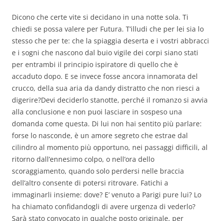
Dicono che certe vite si decidano in una notte sola. Ti
chiedi se possa valere per Futura. T’illudi che per lei sia lo
stesso che per te: che la spiaggia deserta e i vostri abbracci
e i sogni che nascono dal buio vigile dei corpi siano stati
per entrambi il principio ispiratore di quello che è
accaduto dopo. E se invece fosse ancora innamorata del
crucco, della sua aria da dandy distratto che non riesci a
digerire?
Devi deciderlo stanotte, perché il romanzo si avvia
alla conclusione e non puoi lasciare in sospeso una
domanda come questa. Di lui non hai sentito più parlare:
forse lo nasconde, è un amore segreto che estrae dal
cilindro al momento più opportuno, nei passaggi difficili, al
ritorno dall’ennesimo colpo, o nell’ora dello
scoraggiamento, quando solo perdersi nelle braccia
dell’altro consente di potersi ritrovare. Fatichi a
immaginarli insieme: dove? E’ venuto a Parigi pure lui? Lo
ha chiamato confidandogli di avere urgenza di vederlo?
Sarà stato convocato in qualche posto originale, per