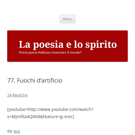
Vai
al
La poesia e lo spirito
contenuto
Potrà questa bellezza rovesciare il mondo?
Menu
77. Fuochi d’artificio
24 Repliche
[youtube=http://www.youtube.com/watch?
v=MJmf6x4Q0K8&feature=g-vrec]
da
qui