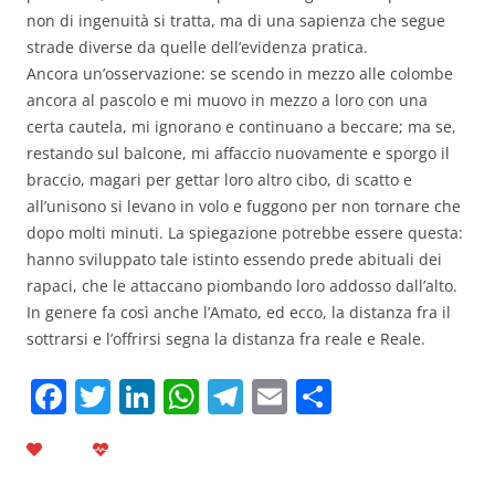
non di ingenuità si tratta, ma di una sapienza che segue
strade diverse da quelle dell’evidenza pratica.
Ancora un’osservazione: se scendo in mezzo alle colombe
ancora al pascolo e mi muovo in mezzo a loro con una
certa cautela, mi ignorano e continuano a beccare; ma se,
restando sul balcone, mi affaccio nuovamente e sporgo il
braccio, magari per gettar loro altro cibo, di scatto e
all’unisono si levano in volo e fuggono per non tornare che
dopo molti minuti. La spiegazione potrebbe essere questa:
hanno sviluppato tale istinto essendo prede abituali dei
rapaci, che le attaccano piombando loro addosso dall’alto.
In genere fa così anche l’Amato, ed ecco, la distanza fra il
sottrarsi e l’offrirsi segna la distanza fra reale e Reale.
F
T
Li
W
T
E
C
a
w
n
h
el
m
o
c
itt
k
at
e
ai
n