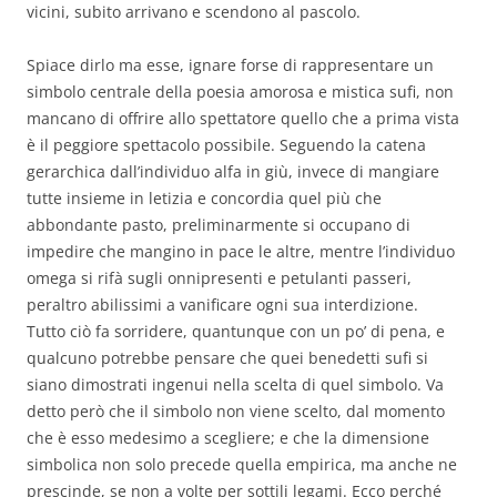
vicini, subito arrivano e scendono al pascolo.
Spiace dirlo ma esse, ignare forse di rappresentare un
simbolo centrale della poesia amorosa e mistica sufi, non
mancano di offrire allo spettatore quello che a prima vista
è il peggiore spettacolo possibile. Seguendo la catena
gerarchica dall’individuo alfa in giù, invece di mangiare
tutte insieme in letizia e concordia quel più che
abbondante pasto, preliminarmente si occupano di
impedire che mangino in pace le altre, mentre l’individuo
omega si rifà sugli onnipresenti e petulanti passeri,
peraltro abilissimi a vanificare ogni sua interdizione.
Tutto ciò fa sorridere, quantunque con un po’ di pena, e
qualcuno potrebbe pensare che quei benedetti sufi si
siano dimostrati ingenui nella scelta di quel simbolo. Va
detto però che il simbolo non viene scelto, dal momento
che è esso medesimo a scegliere; e che la dimensione
simbolica non solo precede quella empirica, ma anche ne
prescinde, se non a volte per sottili legami. Ecco perché