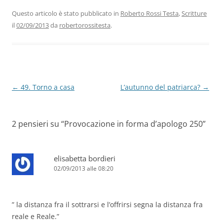
e
er
e
s
gr
l
di
b
dI
A
a
vi
Questo articolo è stato pubblicato in
Roberto Rossi Testa
,
Scritture
il
02/09/2013
da
robertorossitesta
.
o
n
p
m
di
o
p
k
Navigazione
←
49. Torno a casa
L’autunno del patriarca?
→
articolo
2 pensieri su “
Provocazione in forma d’apologo 250
”
elisabetta bordieri
02/09/2013 alle 08:20
” la distanza fra il sottrarsi e l’offrirsi segna la distanza fra
reale e Reale.”