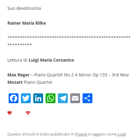
Suo devotissimo
Rainer Maria Rilke
**************************************************
**********
Lettura di
Luigi Maria Corsanico
Max Reger
– Piano Quartet No 2 A Minor Op 133 – 3rd Mov
Mozart
Piano Quartet
F
T
Li
W
T
E
C
a
w
n
h
el
m
o
c
itt
k
at
e
ai
n
e
er
e
s
gr
l
di
b
dI
A
a
vi
Questo articolo è stato pubblicato in
Poesia
e taggato come
Luigi