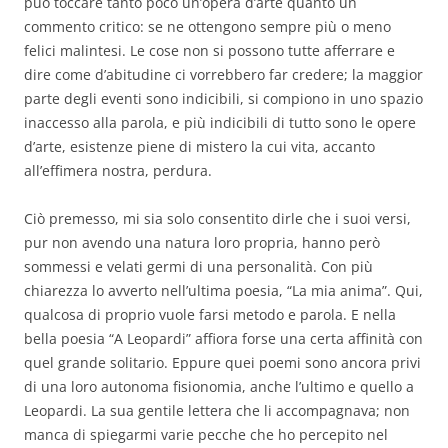
può toccare tanto poco un’opera d’arte quanto un
commento critico: se ne ottengono sempre più o meno
felici malintesi. Le cose non si possono tutte afferrare e
dire come d’abitudine ci vorrebbero far credere; la maggior
parte degli eventi sono indicibili, si compiono in uno spazio
inaccesso alla parola, e più indicibili di tutto sono le opere
d’arte, esistenze piene di mistero la cui vita, accanto
all’effimera nostra, perdura.
Ciò premesso, mi sia solo consentito dirle che i suoi versi,
pur non avendo una natura loro propria, hanno però
sommessi e velati germi di una personalità. Con più
chiarezza lo avverto nell’ultima poesia, “La mia anima”. Qui,
qualcosa di proprio vuole farsi metodo e parola. E nella
bella poesia “A Leopardi” affiora forse una certa affinità con
quel grande solitario. Eppure quei poemi sono ancora privi
di una loro autonoma fisionomia, anche l’ultimo e quello a
Leopardi. La sua gentile lettera che li accompagnava; non
manca di spiegarmi varie pecche che ho percepito nel