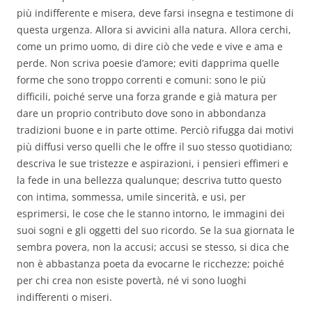
più indifferente e misera, deve farsi insegna e testimone di
questa urgenza. Allora si avvicini alla natura. Allora cerchi,
come un primo uomo, di dire ciò che vede e vive e ama e
perde. Non scriva poesie d’amore; eviti dapprima quelle
forme che sono troppo correnti e comuni: sono le più
difficili, poiché serve una forza grande e già matura per
dare un proprio contributo dove sono in abbondanza
tradizioni buone e in parte ottime. Perciò rifugga dai motivi
più diffusi verso quelli che le offre il suo stesso quotidiano;
descriva le sue tristezze e aspirazioni, i pensieri effimeri e
la fede in una bellezza qualunque; descriva tutto questo
con intima, sommessa, umile sincerità, e usi, per
esprimersi, le cose che le stanno intorno, le immagini dei
suoi sogni e gli oggetti del suo ricordo. Se la sua giornata le
sembra povera, non la accusi; accusi se stesso, si dica che
non è abbastanza poeta da evocarne le ricchezze; poiché
per chi crea non esiste povertà, né vi sono luoghi
indifferenti o miseri.