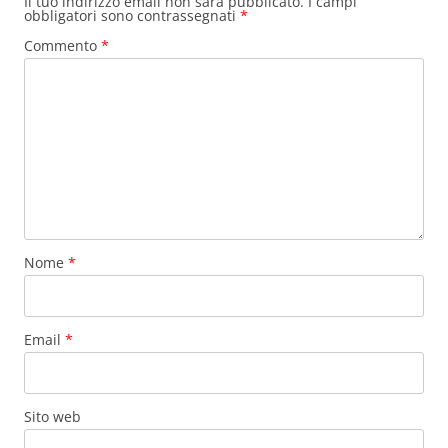
Il tuo indirizzo email non sarà pubblicato.
I campi
obbligatori sono contrassegnati
*
Commento
*
Nome
*
Email
*
Sito web