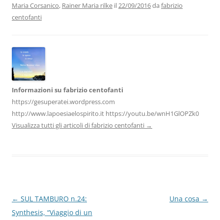
Maria Corsanico
,
Rainer Maria rilke
il
22/09/2016
da
fabrizio
o
n
p
m
di
centofanti
o
p
k
Informazioni su fabrizio centofanti
https://gesuperatei.wordpress.com
http://www.lapoesiaelospirito.it https://youtu.be/wnH1GlOPZk0
Visualizza tutti gli articoli di fabrizio centofanti
→
Navigazione
←
SUL TAMBURO n.24:
Una cosa
→
articolo
Synthesis, “Viaggio di un