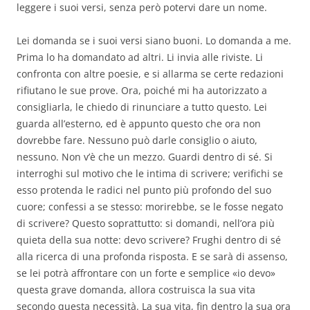
leggere i suoi versi, senza però potervi dare un nome.
Lei domanda se i suoi versi siano buoni. Lo domanda a me.
Prima lo ha domandato ad altri. Li invia alle riviste. Li
confronta con altre poesie, e si allarma se certe redazioni
rifiutano le sue prove. Ora, poiché mi ha autorizzato a
consigliarla, le chiedo di rinunciare a tutto questo. Lei
guarda all’esterno, ed è appunto questo che ora non
dovrebbe fare. Nessuno può darle consiglio o aiuto,
nessuno. Non v’è che un mezzo. Guardi dentro di sé. Si
interroghi sul motivo che le intima di scrivere; verifichi se
esso protenda le radici nel punto più profondo del suo
cuore; confessi a se stesso: morirebbe, se le fosse negato
di scrivere? Questo soprattutto: si domandi, nell’ora più
quieta della sua notte: devo scrivere? Frughi dentro di sé
alla ricerca di una profonda risposta. E se sarà di assenso,
se lei potrà affrontare con un forte e semplice «io devo»
questa grave domanda, allora costruisca la sua vita
secondo questa necessità. La sua vita, fin dentro la sua ora