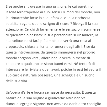
E se anche si trovasse in una prigione; le cui pareti non
lasciassero trapelare ai suoi sensi i rumori del mondo, non
le, rimarrebbe forse la sua infanzia, quella ricchezza
squisita, regale, quello scrigno di ricordi? Rivolga lì la sua
attenzione. Cerchi di far emergere le sensazioni sommerse
di quell’ampio passato; la sua personalità si rinsalderà, la
sua solitudine si farà più ampia e diverrà una casa al
crepuscolo, chiusa al lontano rumore degli altri. E se da
questa introversione, da questo immergersi nel proprio
mondo sorgono versi, allora non le verrà in mente di
chiedere a qualcuno se siano buoni versi. Né tenterà di
interessare le riviste a quei lavori: poiché in essi lei vedrà il
suo caro e naturale possesso, una scheggia e un suono
della sua vita.
Un’opera d’arte è buona se nasce da necessità. È questa
natura della sua origine a giudicarla: altro non v’è. E
dunque, egregio signore, non avevo da darle altro consiglio