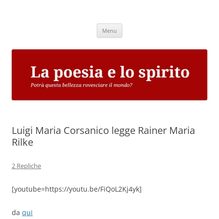
Vai
al
La poesia e lo spirito
contenuto
Potrà questa bellezza rovesciare il mondo?
Menu
Luigi Maria Corsanico legge Rainer Maria
Rilke
2 Repliche
[youtube=https://youtu.be/FiQoL2Kj4yk]
da
qui