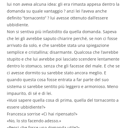
lui non aveva alcuna idea: gli era rimasta appesa dentro la
domanda su quale vantaggio ? anzi lei l’aveva anche
definito “tornaconto” ? lui avesse ottenuto dall’essere
ubbidiente.
Non si sentiva più infastidito da quella domanda. Sapeva
che lei gli avrebbe saputo chiarire perché, se non ci fosse
arrivato da solo, e che sarebbe stata una spiegazione
semplice e cristallina; disarmante. Qualcosa che l’avrebbe
stupito e che lui avrebbe poi lasciato scendere lentamente
dentro lo stomaco, senza che gli facesse del male. E che se
ci avesse dormito su sarebbe stato ancora meglio. E
quando questa cosa fosse entrata a far parte del suo
sistema si sarebbe sentito più leggero e armonioso. Meno
impaurito, di sé e di lei.
«Vuoi sapere quella cosa di prima, quella del tornaconto a
essere ubbidiente?»
Francesca sorrise «Ci hai ripensato?»
«No, lo sto facendo adesso.»
«Pensi che fosse una domanda utile?»