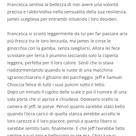
Francesca sentiva la bellezza di non avere una volontà
precisa e rabbrividiva nella sensualità della sua resilienza,
James sceglieva per entrambi intuendo i loro desideri.
Francesca si scostò leggermente da lui per far passare aria
più fresca tra le loro lenzuola, ma James le cinse le
ginocchia con la gamba, senza svegliarsi. Allora lei fece
scivolare per terra il piumino lasciando solo la coperta
leggera, perfetta per il loro calore. Sentì che si stava
riaddormentando quando le ruote di una macchina
sgranocchiarono il ghiaino del parcheggio. Jeff e Samuel.
Chioccia felice di tutti i suoi pulcini sotto il tetto.
Dopo un minuto il cigolio delle scale e poi il rumore di una
sola porta che si apriva e chiudeva. Dovevano scelto la
camera di Jeff, le parve. Pensò quanto sarebbe stato bello
quando l’ocra carico di quella stanza avrebbe accolto le
loro carezze e il loro piacere, pensò a quanto libero si
sarebbe sentito Sam, finalmente. E che Jeff l’avrebbe fatto
sentire a suo agio e bellissimo quale era. Chissà se si