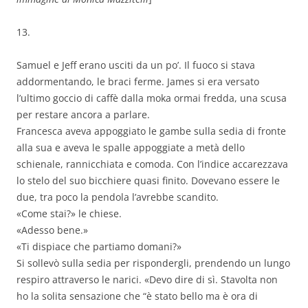
13.
Samuel e Jeff erano usciti da un po’. Il fuoco si stava
addormentando, le braci ferme. James si era versato
l’ultimo goccio di caffè dalla moka ormai fredda, una scusa
per restare ancora a parlare.
Francesca aveva appoggiato le gambe sulla sedia di fronte
alla sua e aveva le spalle appoggiate a metà dello
schienale, rannicchiata e comoda. Con l’indice accarezzava
lo stelo del suo bicchiere quasi finito. Dovevano essere le
due, tra poco la pendola l’avrebbe scandito.
«Come stai?» le chiese.
«Adesso bene.»
«Ti dispiace che partiamo domani?»
Si sollevò sulla sedia per rispondergli, prendendo un lungo
respiro attraverso le narici. «Devo dire di sì. Stavolta non
ho la solita sensazione che “è stato bello ma è ora di