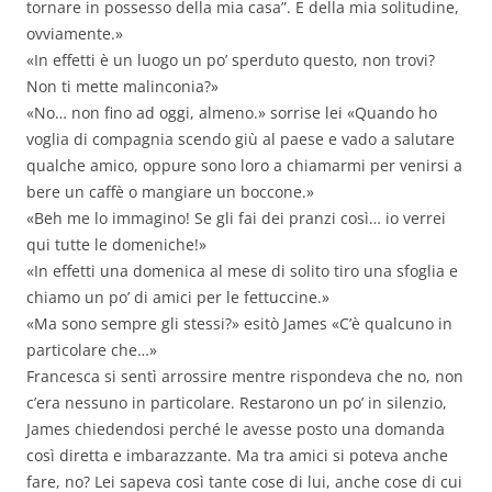
tornare in possesso della mia casa”. E della mia solitudine,
ovviamente.»
«In effetti è un luogo un po’ sperduto questo, non trovi?
Non ti mette malinconia?»
«No… non fino ad oggi, almeno.» sorrise lei «Quando ho
voglia di compagnia scendo giù al paese e vado a salutare
qualche amico, oppure sono loro a chiamarmi per venirsi a
bere un caffè o mangiare un boccone.»
«Beh me lo immagino! Se gli fai dei pranzi così… io verrei
qui tutte le domeniche!»
«In effetti una domenica al mese di solito tiro una sfoglia e
chiamo un po’ di amici per le fettuccine.»
«Ma sono sempre gli stessi?» esitò James «C’è qualcuno in
particolare che…»
Francesca si sentì arrossire mentre rispondeva che no, non
c’era nessuno in particolare. Restarono un po’ in silenzio,
James chiedendosi perché le avesse posto una domanda
così diretta e imbarazzante. Ma tra amici si poteva anche
fare, no? Lei sapeva così tante cose di lui, anche cose di cui