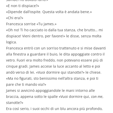
«E non ti dispiace?»
«Dipende dall’ospite. Questa volta è andata bene.»
«Chi era?»
Francesca sorrise «Tu James.»
«Oh no! Ti ho cacciato io dalla tua stanza, che brutto… mi
dispiace! Vieni dentro, per favore!» le disse, senza molta
logica.
Francesca entrò con un sorriso trattenuto e si mise davanti
alla finestra a guardare il buio, le dita appoggiate contro il
vetro. Fuori era molto freddo, non potevano essere più di
cinque gradi. James accese la luce accanto al letto e poi
andò verso di lei. «Vuoi dormire qui stanotte?» le chiese.
«Ma no figurati, sto benissimo nell’altra stanza, e poi ti
pare che ti mando via?»
James si avvicinò appoggiandole le mani intorno alle
braccia, appena sotto le spalle «Vuoi dormire qui,
con me
,
stanotte?»
Era così serio, i suoi occhi di un blu ancora più profondo,