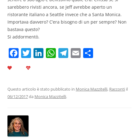
sarebbero rivisti ancora, se Jeff avrebbe aperto un
ristorante italiano a Seattle invece che a Santa Monica.
Importava davvero? C’era bisogno di un per sempre? Non
bastava
questo
?
Si addormentò.
F
T
Li
W
T
E
C
a
w
n
h
el
m
o
c
itt
k
at
e
ai
n
e
er
e
s
gr
l
di
b
dI
A
a
vi
Questo articolo è stato pubblicato in
Monica Mazzitelli
,
Racconti
il
06/12/2017
da
Monica Mazzitelli
.
o
n
p
m
di
o
p
k