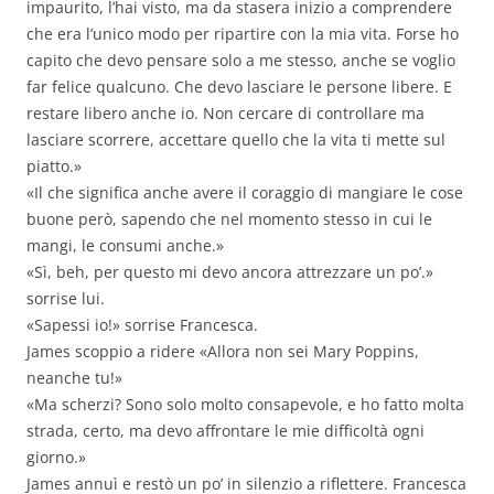
impaurito, l’hai visto, ma da stasera inizio a comprendere
che era l’unico modo per ripartire con la mia vita. Forse ho
capito che devo pensare solo a me stesso, anche se voglio
far felice qualcuno. Che devo lasciare le persone libere. E
restare libero anche io. Non cercare di controllare ma
lasciare scorrere, accettare quello che la vita ti mette sul
piatto.»
«Il che significa anche avere il coraggio di mangiare le cose
buone però, sapendo che nel momento stesso in cui le
mangi, le consumi anche.»
«Sì, beh, per questo mi devo ancora attrezzare un po’.»
sorrise lui.
«Sapessi io!» sorrise Francesca.
James scoppio a ridere «Allora non sei Mary Poppins,
neanche tu!»
«Ma scherzi? Sono solo molto consapevole, e ho fatto molta
strada, certo, ma devo affrontare le mie difficoltà ogni
giorno.»
James annuì e restò un po’ in silenzio a riflettere. Francesca