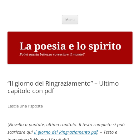
Vai
al
La poesia e lo spirito
contenuto
Potrà questa bellezza rovesciare il mondo?
Menu
“Il giorno del Ringraziamento” – Ultimo
capitolo con pdf
Lascia una risposta
[
Novella a puntate, ultimo capitolo. Il testo completo si può
scaricare qui
Il giorno del Ringraziamento pdf
. – Testo e
immagine di Monica Mazzitelli
]