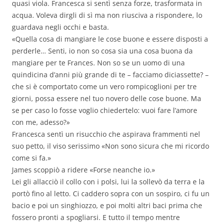
quasi viola. Francesca si sentì senza forze, trasformata in
acqua. Voleva dirgli di sì ma non riusciva a rispondere, lo
guardava negli occhi e basta.
«Quella cosa di mangiare le cose buone e essere disposti a
perderle… Senti, io non so cosa sia una cosa buona da
mangiare per te Frances. Non so se un uomo di una
quindicina d’anni più grande di te – facciamo diciassette? –
che si è comportato come un vero rompicoglioni per tre
giorni, possa essere nel tuo novero delle cose buone. Ma
se per caso lo fosse voglio chiedertelo: vuoi fare l’amore
con me, adesso?»
Francesca sentì un risucchio che aspirava frammenti nel
suo petto, il viso serissimo «Non sono sicura che mi ricordo
come si fa.»
James scoppiò a ridere «Forse neanche io.»
Lei gli allacciò il collo con i polsi, lui la sollevò da terra e la
portò fino al letto. Ci caddero sopra con un sospiro, ci fu un
bacio e poi un singhiozzo, e poi molti altri baci prima che
fossero pronti a spogliarsi. E tutto il tempo mentre