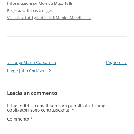
Informazioni su Monica Mazzitelli
Regista, scrittrice, blogger.
Visualizza tutti gli articoli di Monica Mazzitelli
→
Navigazione
←
Luigi Maria Corsanico
L’ignoto
→
articolo
legge Julio Cortàzar. 2
Lascia un commento
Il tuo indirizzo email non sarà pubblicato.
I campi
obbligatori sono contrassegnati
*
Commento
*