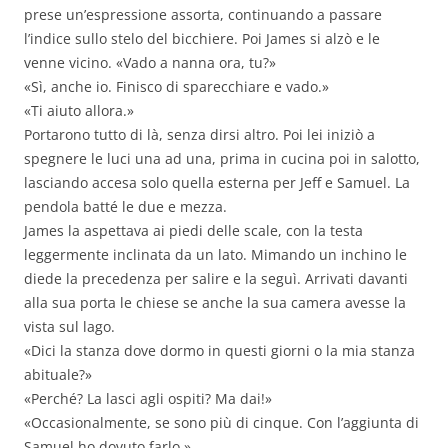
prese un’espressione assorta, continuando a passare
l’indice sullo stelo del bicchiere. Poi James si alzò e le
venne vicino. «Vado a nanna ora, tu?»
«Sì, anche io. Finisco di sparecchiare e vado.»
«Ti aiuto allora.»
Portarono tutto di là, senza dirsi altro. Poi lei iniziò a
spegnere le luci una ad una, prima in cucina poi in salotto,
lasciando accesa solo quella esterna per Jeff e Samuel. La
pendola batté le due e mezza.
James la aspettava ai piedi delle scale, con la testa
leggermente inclinata da un lato. Mimando un inchino le
diede la precedenza per salire e la seguì. Arrivati davanti
alla sua porta le chiese se anche la sua camera avesse la
vista sul lago.
«Dici la stanza dove dormo in questi giorni o la mia stanza
abituale?»
«Perché? La lasci agli ospiti? Ma dai!»
«Occasionalmente, se sono più di cinque. Con l’aggiunta di
Samuel ho dovuto farlo.»