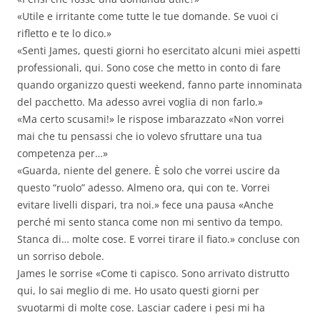
«Utile e irritante come tutte le tue domande. Se vuoi ci
rifletto e te lo dico.»
«Senti James, questi giorni ho esercitato alcuni miei aspetti
professionali, qui. Sono cose che metto in conto di fare
quando organizzo questi weekend, fanno parte innominata
del pacchetto. Ma adesso avrei voglia di non farlo.»
«Ma certo scusami!» le rispose imbarazzato «Non vorrei
mai che tu pensassi che io volevo sfruttare una tua
competenza per…»
«Guarda, niente del genere. È solo che vorrei uscire da
questo “ruolo” adesso. Almeno ora, qui con te. Vorrei
evitare livelli dispari, tra noi.» fece una pausa «Anche
perché mi sento stanca come non mi sentivo da tempo.
Stanca di… molte cose. E vorrei tirare il fiato.» concluse con
un sorriso debole.
James le sorrise «Come ti capisco. Sono arrivato distrutto
qui, lo sai meglio di me. Ho usato questi giorni per
svuotarmi di molte cose. Lasciar cadere i pesi mi ha